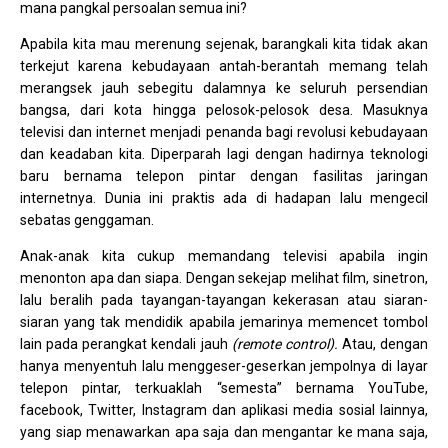
mana pangkal persoalan semua ini?
Apabila kita mau merenung sejenak, barangkali kita tidak akan
terkejut karena kebudayaan antah-berantah memang telah
merangsek jauh sebegitu dalamnya ke seluruh persendian
bangsa, dari kota hingga pelosok-pelosok desa. Masuknya
televisi dan internet menjadi penanda bagi revolusi kebudayaan
dan keadaban kita. Diperparah lagi dengan hadirnya teknologi
baru bernama telepon pintar dengan fasilitas jaringan
internetnya. Dunia ini praktis ada di hadapan lalu mengecil
sebatas genggaman.
Anak-anak kita cukup memandang televisi apabila ingin
menonton apa dan siapa. Dengan sekejap melihat film, sinetron,
lalu beralih pada tayangan-tayangan kekerasan atau siaran-
siaran yang tak mendidik apabila jemarinya memencet tombol
lain pada perangkat kendali jauh
(remote control).
Atau, dengan
hanya menyentuh lalu menggeser-geserkan jempolnya di layar
telepon pintar, terkuaklah “semesta” bernama YouTube,
facebook, Twitter, Instagram dan aplikasi media sosial lainnya,
yang siap menawarkan apa saja dan mengantar ke mana saja,