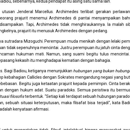
diou, sebenarnya, kedua pendapat itu asing satu sama lain.
t utusan Jenderal Marcellus. Archimedes terlibat gerakan perlawa
, seorang prajurit menemui Archimedes di pantai menyampaikan ba
 disampaikan. Tapi, Archimedes tidak menghiraukannya. Ia malah si
ngkelnya, prajurit itu menusuk Archimedes dengan pedang.
ya sutradara Mizoguchi. Perempuan muda menikah dengan lelaki pemi
uan tidak sepenuhnya mencintai. Justru perempuan itu jatuh cinta den
 Ancaman hukuman mati. Namun, sang suami begitu tulus mencintai.
 sepasang kekasih itu menghadapai kematian dengan bahagia.
fis. Bagi Badiou, ketiganya menunjukkan
hubungan yang bukan hubung
sep kebahagian Callicles dengan Sokrates mengandung negasi yang bu
bebasan. Begitu juga ketaatan prajurit kepada pemimpin. Cinta berak
ran dengan hukum adat. Suatu paradoks. Semua peristiwa itu bermu
ituasi filosofis
terbentuk. “Setiap kali terdapat sebuah hubungan parado
sebuah situasi keterputusan, maka filsafat bisa terjadi”, kata Bad
t adalah kenyataan afirmasi.