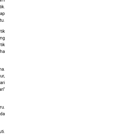
wam
ik.
rap
tu.
tik
ing
tik
aha
ma.
ur,
ari
an”
ru.
ada
ti.