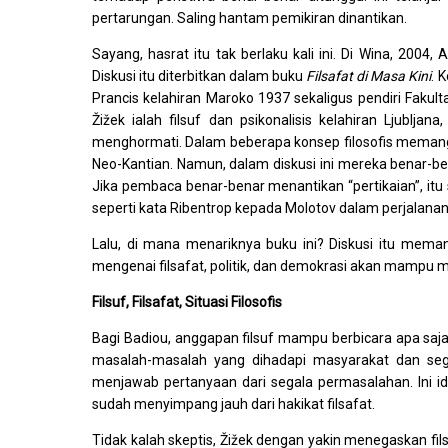
pertarungan. Saling hantam pemikiran dinantikan.
Sayang, hasrat itu tak berlaku kali ini. Di Wina, 2004
Diskusi itu diterbitkan dalam buku
Filsafat di Masa Kini
. 
Prancis kelahiran Maroko 1937 sekaligus pendiri Fakulta
Žižek ialah filsuf dan psikonalisis kelahiran Ljubljan
menghormati. Dalam beberapa konsep filosofis memang 
Neo-Kantian. Namun, dalam diskusi ini mereka benar-b
Jika pembaca benar-benar menantikan “pertikaian”, itu 
seperti kata Ribentrop kepada Molotov dalam perjalan
Lalu, di mana menariknya buku ini? Diskusi itu mema
mengenai filsafat, politik, dan demokrasi akan mampu me
Filsuf, Filsafat, Situasi Filosofis
Bagi Badiou, anggapan filsuf mampu berbicara apa saja 
masalah-masalah yang dihadapi masyarakat dan sega
menjawab pertanyaan dari segala permasalahan. Ini ide
sudah menyimpang jauh dari hakikat filsafat.
Tidak kalah skeptis, Žižek dengan yakin menegaskan fil