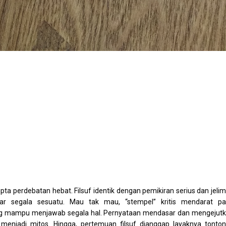
ta perdebatan hebat. Filsuf identik dengan pemikiran serius dan jelim
ar segala sesuatu. Mau tak mau, “stempel” kritis mendarat p
yang mampu menjawab segala hal. Pernyataan mendasar dan mengejut
r menjadi mitos. Hingga, pertemuan filsuf dianggap layaknya tonto