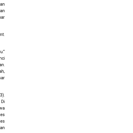
san
gan
nar
nt.
u.”
nci
an.
ah,
sar
3).
 Di
iwa
tes
tes
kan