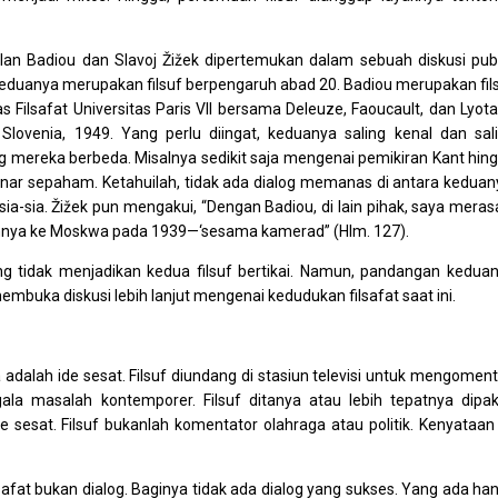
, Alan Badiou dan Slavoj Žižek dipertemukan dalam sebuah diskusi publ
Keduanya merupakan filsuf berpengaruh abad 20. Badiou merupakan fil
s Filsafat Universitas Paris VII bersama Deleuze, Faoucault, dan Lyota
a, Slovenia, 1949. Yang perlu diingat, keduanya saling kenal dan sal
mereka berbeda. Misalnya sedikit saja mengenai pemikiran Kant hin
enar sepaham. Ketahuilah, tidak ada dialog memanas di antara keduan
sia-sia. Žižek pun mengakui, “Dengan Badiou, di lain pihak, saya mera
annya ke Moskwa pada 1939—‘sesama kamerad” (Hlm. 127).
ng tidak menjadikan kedua filsuf bertikai. Namun, pandangan kedua
mbuka diskusi lebih lanjut mengenai kedudukan filsafat saat ini.
adalah ide sesat. Filsuf diundang di stasiun televisi untuk mengoment
la masalah kontemporer. Filsuf ditanya atau lebih tepatnya dipa
 sesat. Filsuf bukanlah komentator olahraga atau politik. Kenyataan 
safat bukan dialog. Baginya tidak ada dialog yang sukses. Yang ada ha