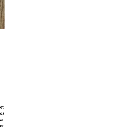
et.
ada
kan
nan