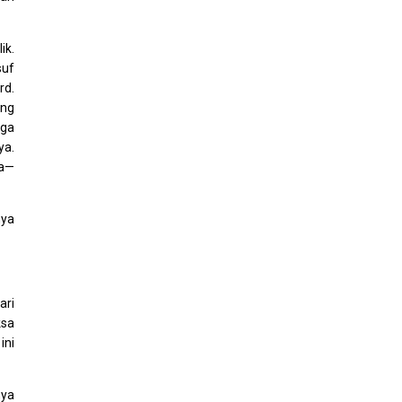
ik.
suf
rd.
ing
gga
ya.
sa—
nya
ari
ksa
ini
nya