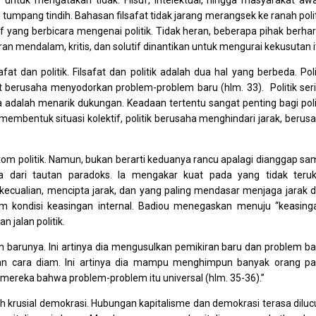
aif untuk mengatakan tidak. Filsuf, intelektual, hingga masyarakat a
n tumpang tindih. Bahasan filsafat tidak jarang merangsek ke ranah polit
suf yang berbicara mengenai politik. Tidak heran, beberapa pihak berha
n mendalam, kritis, dan solutif dinantikan untuk mengurai kekusutan i
at dan politik. Filsafat dan politik adalah dua hal yang berbeda. Poli
at berusaha menyodorkan problem-problem baru (hlm. 33). Politik ser
 adalah menarik dukungan. Keadaan tertentu sangat penting bagi poli
membentuk situasi kolektif, politik berusaha menghindari jarak, berus
imtom politik. Namun, bukan berarti keduanya rancu apalagi dianggap sa
pta dari tautan paradoks. Ia mengakar kuat pada yang tidak teruk
cualian, mencipta jarak, dan yang paling mendasar menjaga jarak d
am kondisi keasingan internal. Badiou menegaskan menuju “keasing
 jalan politik.
iran barunya. Ini artinya dia mengusulkan pemikiran baru dan problem ba
n cara diam. Ini artinya dia mampu menghimpun banyak orang p
mereka bahwa problem-problem itu universal (hlm. 35-36).”
 krusial demokrasi. Hubungan kapitalisme dan demokrasi terasa dilucu