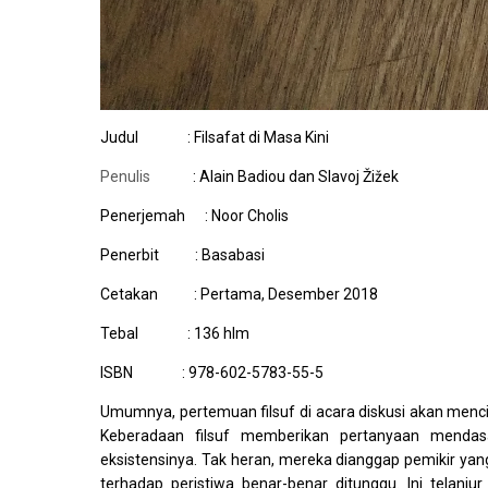
Judul : Filsafat di Masa Kini
Penulis
: Alain Badiou dan Slavoj Žižek
Penerjemah : Noor Cholis
Penerbit : Basabasi
Cetakan : Pertama, Desember 2018
Tebal : 136 hlm
ISBN : 978-602-5783-55-5
Umumnya, pertemuan filsuf di acara diskusi akan mencip
Keberadaan filsuf memberikan pertanyaan mendas
eksistensinya. Tak heran, mereka dianggap pemikir 
terhadap peristiwa benar-benar ditunggu. Ini telanju