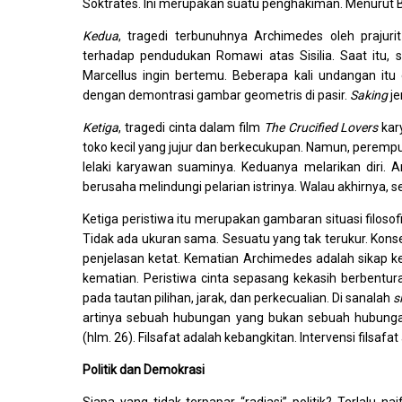
Soktrates. Ini merupakan suatu penghakiman. Menurut Ba
Kedua
, tragedi terbunuhnya Archimedes oleh prajuri
terhadap pendudukan Romawi atas Sisilia. Saat itu
Marcellus ingin bertemu. Beberapa kali undangan itu
dengan demontrasi gambar geometris di pasir.
Saking
je
Ketiga
, tragedi cinta dalam film
The Crucified Lovers
kar
toko kecil yang jujur dan berkecukupan. Namun, peremp
lelaki karyawan suaminya. Keduanya melarikan diri.
berusaha melindungi pelarian istrinya. Walau akhirnya,
Ketiga peristiwa itu merupakan gambaran situasi filoso
Tidak ada ukuran sama. Sesuatu yang tak terukur. Kon
penjelasan ketat. Kematian Archimedes adalah sikap ke
kematian. Peristiwa cinta sepasang kekasih berbentu
pada tautan pilihan, jarak, dan perkecualian. Di sanalah
s
artinya sebuah hubungan yang bukan sebuah hubungan, 
(hlm. 26). Filsafat adalah kebangkitan. Intervensi filsafa
Politik dan Demokrasi