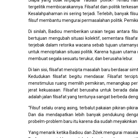
Siapa yang tidak terpapar “radiasi” politik? Terlalu n
tergelitik membicarakannya. Filsafat dan politik terkesa
Kesalahpahaman ini sering terjadi. Terlebih, banyak fil
filsuf membantu mengurai permasalahan politik. Pemikira
Di sinilah, Badiou memberikan uraian tegas antara filsaf
bertujuan mengubah situasi kolektif, sementara filsaf
terjebak dalam retorika wacana sebab tujuan utamanya
untuk menciptakan situasi politik. Karena tujuan utama 
membuat segala sesuatu terukur, dan berusaha lebur.
Di lain sisi, filsafat mencipta masalah baru berdasar s
Kedudukan filsafat begitu mendasar. Filsafat terci
menstimulus ruang memilih pemikiran, menangkap perke
jerat kekuasaan. Filsafat berusaha untuk berada dal
adalah jalan filsafat yang tentunya sangat berbeda dengan
“Filsuf selalu orang asing, terbalut pakaian pikiran-pik
Dan dia mendapatkan lebih banyak pendukung denga
probelm-problem baru itu karena dia sudah meyakinkan 
Yang menarik ketika Badiou dan Žižek mengurai masalah