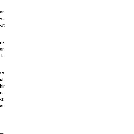
nan
hwa
but
lik
gan
 Ia
an
.
tuh
hir
ara
ks,
iou