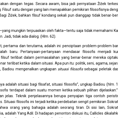
yatakan dengan tegas. Secara awam, bisa jadi pernyataan Žižek terke
log. Filsuf satu dengan yang lain menapakkan pemikiran filosofisnya den
Bagi Žižek, bahkan filsuf kondang sekali pun dianggap tidak benar-be
l—yang mungkin terpuaskan oleh fakta—tentu saja tidak memahami Ka
adi, tidak ada dialog. (Hlm. 62).
fat, pertama dan terutama, adalah ini: penciptaan problem-problem bar
lah baru. Pertanyaan-pertanyaan mendasar filosofis menjadi ku
filsuf terlibat dalam permasalahan yang benar-benar mereka ciptak
 terlibat ketika dalam situasi. Apa pun itu: politik, seni, agama, sejar
ilah, Badiou mengenalkan ungkapan
situasi filosofis
sebagai peletak da
a adalah situasi bagi filsafat, situasi filosofis”, ungkap Badiou (hlm. 1
osofis terdapat dalam suatu momen ketika sebuah pilihan dijelaskan.”
 dan jelas. Teknik penjelasannya berupa penyajian tiga contoh perist
. Situasi filosofis ini terjadi ketika perdebatan sengit pemikiran Sokra
bahwa orang yang bahagia adalah seorang tiran. Di sisi lain, Sokra
adalah Yang Adil. Di hadapan penonton diskusi itu, Callicles dikalah