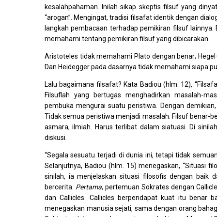
kesalahpahaman. Inilah sikap skeptis filsuf yang din
“arogan”. Mengingat, tradisi filsafat identik dengan dia
langkah pembacaan terhadap pemikiran filsuf lainnya. 
memahami tentang pemikiran filsuf yang dibicarakan.
Aristoteles tidak memahami Plato dengan benar; Hege
Dan Heidegger pada dasarnya tidak memahami siapa pun. J
Lalu bagaimana filsafat? Kata Badiou (hlm. 12), “Filsa
Filsuflah yang bertugas menghadirkan masalah-masa
pembuka mengurai suatu peristiwa. Dengan demikian, 
Tidak semua peristiwa menjadi masalah. Filsuf benar-benar
asmara, ilmiah. Harus terlibat dalam siatuasi. Di sin
diskusi.
“Segala sesuatu terjadi di dunia ini, tetapi tidak semuany
Selanjutnya, Badiou (hlm. 15) menegaskan, “Situasi fil
sinilah, ia menjelaskan situasi filosofis dengan baik
bercerita.
Pertama
, pertemuan Sokrates dengan Callicles
dan Callicles. Callicles berpendapat kuat itu benar 
menegaskan manusia sejati, sama dengan orang bahagia, 