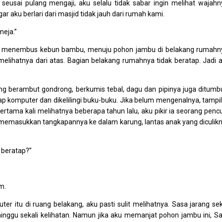
seusai pulang mengaji, aku selalu tidak sabar ingin melihat wajahn
r aku berlari dari masjid tidak jauh dari rumah kami.
meja.”
ari menembus kebun bambu, menuju pohon jambu di belakang rumahn
melihatnya dari atas. Bagian belakang rumahnya tidak beratap. Jadi 
ng berambut gondrong, berkumis tebal, dagu dan pipinya juga ditumb
p komputer dan dikelilingi buku-buku. Jika belum mengenalnya, tampi
rtama kali melihatnya beberapa tahun lalu, aku pikir ia seorang pencu
, memasukkan tangkapannya ke dalam karung, lantas anak yang diculik
 beratap?”
m.
 itu di ruang belakang, aku pasti sulit melihatnya. Sasa jarang sek
nggu sekali kelihatan. Namun jika aku memanjat pohon jambu ini, S