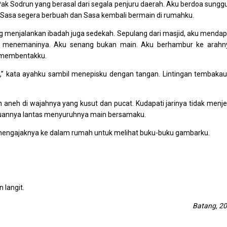
ak Sodrun yang berasal dari segala penjuru daerah. Aku berdoa sungg
 Sasa segera berbuah dan Sasa kembali bermain di rumahku.
g menjalankan ibadah juga sedekah. Sepulang dari masjid, aku mendap
 menemaninya. Aku senang bukan main. Aku berhambur ke arahn
n membentakku.
a,” kata ayahku sambil menepisku dengan tangan. Lintingan tembakau
eh di wajahnya yang kusut dan pucat. Kudapati jarinya tidak menje
kuannya lantas menyuruhnya main bersamaku.
ku mengajaknya ke dalam rumah untuk melihat buku-buku gambarku.
 langit.
Batang, 2