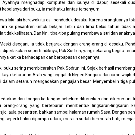
a. Ayahnya menghadap komputer dan ibunya di dapur, sesekali du
epalanya dari buku, ia melihatku lantas tersenyum.
wa laki-laki berewok itu asli penduduk desaku. Karena orangtuanya to
irim ke pesantren untuk belajar. Lebih dari lima belas tahun tidak 
 tidak kelihatan. Dan kini, tiba-tiba pulang membawa istri dan anaknya
. Meski disegani, ia tidak berjarak dengan orang-orang di desaku. Pen
 diperlakukan seperti adiknya, Pak Sodrun, yang sekarang begitu tenar
nya ketika berhadapan dan berpapasan dengannya.
k ibuku sering membicarakan Pak Sodrun ini. Sejak berhasil memban
kaya keturunan Arab yang tinggal di Negeri Kanguru dan iuran wajib d
ali dalam setahun mengadakan pengajian besar. Menyembelih tiga pu
diedarkan dari tangan ke tangan sebelum diturunkan dan dikerumuni t
orang-orang yang bertebaran membentuk lingkaran-lingkaran ke
sjid, aula pesantren, bahkan sampai halaman rumah Sasa. Dengan pe
ng seperti balon dipompa udara, merasa sudah bermurah hati, menj