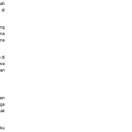
yah
 di
ang
ama
ama
 di
awa
kan
ain
uga
dak
aku