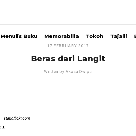
Menulis Buku
Memorabilia
Tokoh
Tajalli
17 FEBRUARY 2017
Beras dari Langit
Written by
Akasa Dwipa
staticflickr.com
bu.