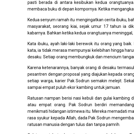
pasti berada di antara kesibukan kedua orangtuany
membaca buku di depan kompornya. Ketika mengangkat k
Kedua senyum ramah itu mengingatkan cerita ibuku, bah
masyarakat, seorang kiai, sejak umur 17 tahun ia dik
kabarnya. Bahkan ketika kedua orangtuanya meninggal, ia
Kata ibuku, ayah laki-laki berewok itu orang yang baik
kata, ia tidak merasa mempunyai kelebihan hingga harus
desaku. Setiap orang membungkuk dan mencium tangan
Karena ketenarannya, banyak orang di desaku termasu
pesantren dengan proposal yang diajukan kepada orang 
setiap warga, karier Pak Sodrun semakin melejit. Sek
sampai empat puluh ekor kambing untuk jamuan.
Ratusan nampan berisi nasi kebuli dan gulai kambing 
atau empat orang. Pak Sodrun berdiri memandangi 
menikmati hidangan istimewa itu. Mereka memadati ma
rasa syukur kepada Allah, dada Pak Sodrun mengemba
ratusan manusia dengan tulus dan tanpa pamrih.