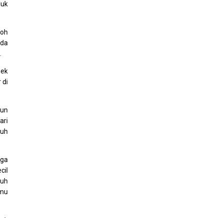
duk
koh
ada
.
dek
 di
gun
ari
luh
iga
cil
nuh
amu