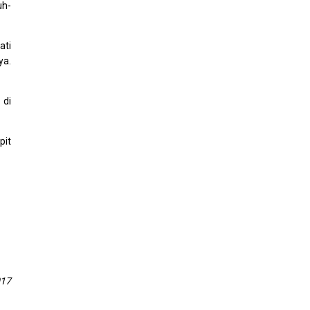
uh-
ati
ya.
 di
pit
017