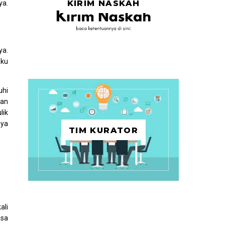
KIRIM NASKAH
ya.
ya.
aku
uhi
lan
lik
nya
TIM KURATOR
ali
asa