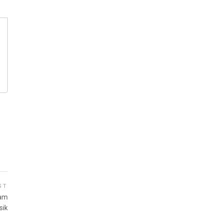
ST
lam
sik