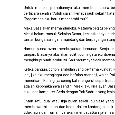
Untuk mencuri perhatiannya aku membuat suara ber
berbicara sendiri. “Aduh sialan, kenapa jauh sekali,” 
“Bagaimana aku harus mengambilmu?”
Maka Sasa akan memandangku. Matanya begitu bening, ra
Meski belum masuk Sekolah Dasar, kecantikannya su
taman bunga, saling memandang dan berpegangan tan
Namun suara azan membuyarkan lamunan. Senja tela
tangan. Biasanya aku akan sulit tidur. Ingatanku dip
menghirupi buah jambu itu. Bau harumnya tidak memba
Ketika bangun, pohon jambulah yang pertama kuingat, 
lagi, jika aku mengingat ada hafalan mengaji, wajah P
menerkam. Keningnya sering kali mengerut seperti sedang
adalah keponakannya sendiri. Meski aku kira ayah Sas
buku dan komputer. Beda dengan Pak Sodrun yang lebih 
Entah satu, dua, atau tiga bulan sekali, ibu Sasa y
membawa mi instan dan beras dalam kantong plastik
tidak jauh dari rumahnya akan mendapatkan jatah sam