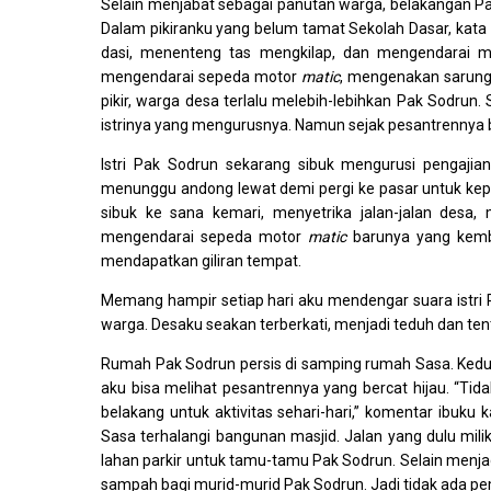
Selain menjabat sebagai panutan warga, belakangan Pak
Dalam pikiranku yang belum tamat Sekolah Dasar, kata
dasi, menenteng tas mengkilap, dan mengendarai m
mengendarai sepeda motor
matic
, mengenakan sarung,
pikir, warga desa terlalu melebih-lebihkan Pak Sodru
istrinya yang mengurusnya. Namun sejak pesantrennya be
Istri Pak Sodrun sekarang sibuk mengurusi pengajian u
menunggu andong lewat demi pergi ke pasar untuk kepe
sibuk ke sana kemari, menyetrika jalan-jalan desa
mengendarai sepeda motor
matic
barunya yang kemba
mendapatkan giliran tempat.
Memang hampir setiap hari aku mendengar suara istri 
warga. Desaku seakan terberkati, menjadi teduh dan ten
Rumah Pak Sodrun persis di samping rumah Sasa. Kedua
aku bisa melihat pesantrennya yang bercat hijau. “Ti
belakang untuk aktivitas sehari-hari,” komentar ibuku
Sasa terhalangi bangunan masjid. Jalan yang dulu mi
lahan parkir untuk tamu-tamu Pak Sodrun. Selain menj
sampah bagi murid-murid Pak Sodrun. Jadi tidak ada pe