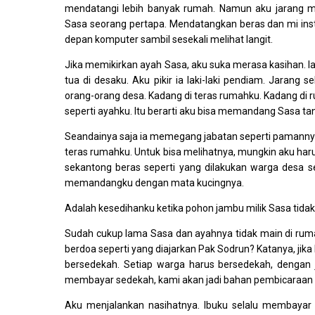
mendatangi lebih banyak rumah. Namun aku jarang m
Sasa seorang pertapa. Mendatangkan beras dan mi instan 
depan komputer sambil sesekali melihat langit.
Jika memikirkan ayah Sasa, aku suka merasa kasihan. I
tua di desaku. Aku pikir ia laki-laki pendiam. Jarang
orang-orang desa. Kadang di teras rumahku. Kadang d
seperti ayahku. Itu berarti aku bisa memandang Sasa 
Seandainya saja ia memegang jabatan seperti pamannya
teras rumahku. Untuk bisa melihatnya, mungkin aku har
sekantong beras seperti yang dilakukan warga desa 
memandangku dengan mata kucingnya.
Adalah kesedihanku ketika pohon jambu milik Sasa tida
Sudah cukup lama Sasa dan ayahnya tidak main di rum
berdoa seperti yang diajarkan Pak Sodrun? Katanya, jika
bersedekah. Setiap warga harus bersedekah, dengan j
membayar sedekah, kami akan jadi bahan pembicaraa
Aku menjalankan nasihatnya. Ibuku selalu membayar