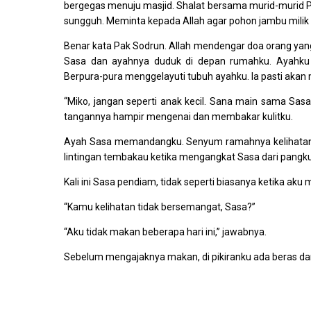
bergegas menuju masjid. Shalat bersama murid-murid P
sungguh. Meminta kepada Allah agar pohon jambu milik
Benar kata Pak Sodrun. Allah mendengar doa orang yan
Sasa dan ayahnya duduk di depan rumahku. Ayahku
Berpura-pura menggelayuti tubuh ayahku. Ia pasti aka
“Miko, jangan seperti anak kecil. Sana main sama Sas
tangannya hampir mengenai dan membakar kulitku.
Ayah Sasa memandangku. Senyum ramahnya kelihatan an
lintingan tembakau ketika mengangkat Sasa dari pang
Kali ini Sasa pendiam, tidak seperti biasanya ketika a
“Kamu kelihatan tidak bersemangat, Sasa?”
“Aku tidak makan beberapa hari ini,” jawabnya.
Sebelum mengajaknya makan, di pikiranku ada beras dan