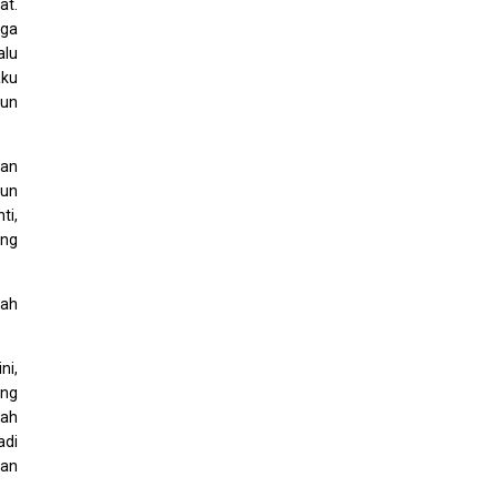
at.
uga
alu
aku
pun
lan
run
ti,
ang
mah
ni,
ang
mah
adi
gan