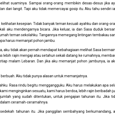
elihat suaminya. Sampai orang-orang membikin desas-desus jika a
dari langit. Tapi aku tidak memercayai gosip itu. Aku tahu sendiri ia
a kelihatan kesepian. Tidak banyak teman kecuali ayahku dan orang-or
 sekali aku mendengarnya bicara. Jika keluar, ia dan Sasa duduk bers
i rumah teman sekolahku. Tangannya memegang lintingan tembakau s
tanpa harus memanjat pohon jambu.
, aku tidak akan pernah mendapat kebahagiaan melihat Sasa bermain
us lebih rajin mengaji atau setahun sekali datang ke rumahnya, memb
setiap malam Lebaran. Dan jika aku memanjat pohon jambunya, ia a
k berbuah. Aku tidak punya alasan untuk memanjatnya.
ahku. Rasa rindu begitu menggangguku. Aku harus melakukan apa sel
 kami menginginkan sesuatu, kami harus berdoa, lebih rajin beribadah j
umlah yang sudah ditentukan, untuk pengajian tahunan itu. Jika ti
n dalam ceramah-ceramahnya.
 sedekah tahunan itu. Jika panggilan sembahyang berkumandang, 