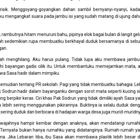
isik. Menggoyang-goyangkan dahan sambil bernyanyi-nyanyi, kad
kataku mengangkat suara pada jambu isi yang sudah matang di ujung dah
mbutnya hitam menuruni bahu, pipinya elok bagai bulan di langit gel
dah sedemikian rupa membuatku berkhayal duduk bersamanya di seb
gan.
h menghilang. Aku harus pulang. Tidak lupa aku membawa jambu
enuhi bayangan gadis cilik itu. Untuk membantuku memejamkan mata, 
wa Sasa hadir dalam mimpiku.
kemudian tentang PR sekolah. Pagi yang tidak membuatku bahagia. Le
ak Sodrun hadir dalam bayanganku dengan sorot mata seperti kucing s
 berpikir keras. Ciri khas Pak Sodrun yang tidak dimiliki ayah Sasa y
a lebih sering menggunakan pikirannya. Buktinya ia selalu duduk den
sering duduk dan berbicara di hadapan warga desa juga murid-muridny
ang wajahnya hampir kembar dengan anaknya, akan mendatangi rumah
. Ternyata bukan hanya rumahku yang didatanginya. Rumah-rumah y
a. Jika Lebaran tiba, ibu Sasa akan membawa plastik lebih besar 