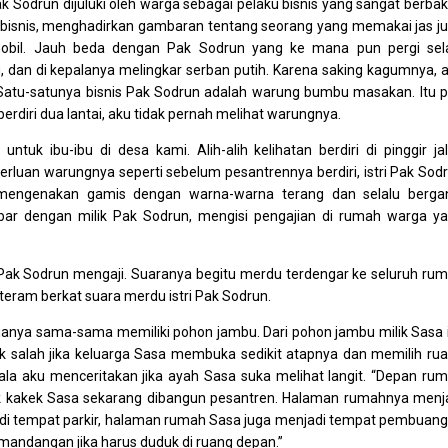
 Sodrun dijuluki oleh warga sebagai pelaku bisnis yang sangat berbak
 bisnis, menghadirkan gambaran tentang seorang yang memakai jas j
obil. Jauh beda dengan Pak Sodrun yang ke mana pun pergi sel
 dan di kepalanya melingkar serban putih. Karena saking kagumnya, 
n. Satu-satunya bisnis Pak Sodrun adalah warung bumbu masakan. Itu 
rdiri dua lantai, aku tidak pernah melihat warungnya.
ntuk ibu-ibu di desa kami. Alih-alih kelihatan berdiri di pinggir ja
rluan warungnya seperti sebelum pesantrennya berdiri, istri Pak Sod
, mengenakan gamis dengan warna-warna terang dan selalu bergan
r dengan milik Pak Sodrun, mengisi pengajian di rumah warga y
Pak Sodrun mengaji. Suaranya begitu merdu terdengar ke seluruh ru
teram berkat suara merdu istri Pak Sodrun.
nya sama-sama memiliki pohon jambu. Dari pohon jambu milik Sasa i
dak salah jika keluarga Sasa membuka sedikit atapnya dan memilih ru
 kala aku menceritakan jika ayah Sasa suka melihat langit. “Depan ru
lik kakek Sasa sekarang dibangun pesantren. Halaman rumahnya menj
adi tempat parkir, halaman rumah Sasa juga menjadi tempat pembuan
mandangan jika harus duduk di ruang depan.”