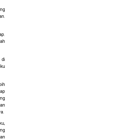
ang
an.
ap.
uah
 di
aku
bih
iap
ang
gan
a.
ku,
ang
dan