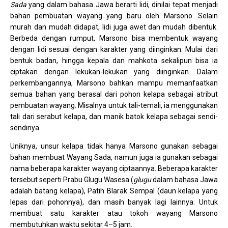
Sada
yang dalam bahasa Jawa berarti lidi, dinilai tepat menjadi
bahan pembuatan wayang yang baru oleh Marsono. Selain
murah dan mudah didapat, lidi juga awet dan mudah dibentuk.
Berbeda dengan rumput, Marsono bisa membentuk wayang
dengan lidi sesuai dengan karakter yang diinginkan. Mulai dari
bentuk badan, hingga kepala dan mahkota sekalipun bisa ia
ciptakan dengan lekukan-lekukan yang diinginkan. Dalam
perkembangannya, Marsono bahkan mampu memanfaatkan
semua bahan yang berasal dari pohon kelapa sebagai atribut
pembuatan wayang. Misalnya untuk tali-temali, ia menggunakan
tali dari serabut kelapa, dan manik batok kelapa sebagai sendi-
sendinya.
Uniknya, unsur kelapa tidak hanya Marsono gunakan sebagai
bahan membuat Wayang Sada, namun juga ia gunakan sebagai
nama beberapa karakter wayang ciptaannya. Beberapa karakter
tersebut seperti Prabu Glugu Wasesa (
glugu
dalam bahasa Jawa
adalah batang kelapa), Patih Blarak Sempal (daun kelapa yang
lepas dari pohonnya), dan masih banyak lagi lainnya. Untuk
membuat satu karakter atau tokoh wayang Marsono
membutuhkan waktu sekitar 4–5 jam.