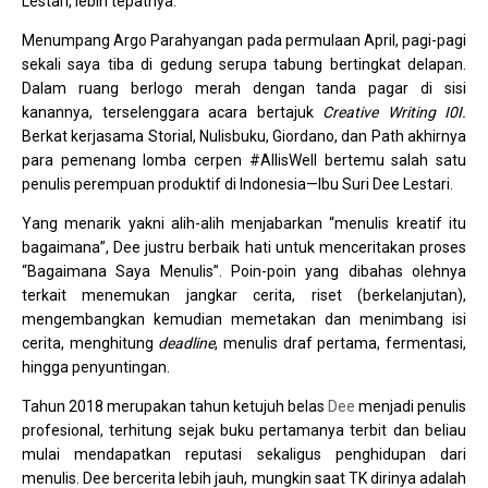
Lestari, lebih tepatnya.
Menumpang Argo Parahyangan pada permulaan April, pagi-pagi
sekali saya tiba di gedung serupa tabung bertingkat delapan.
Dalam ruang berlogo merah dengan tanda pagar di sisi
kanannya, terselenggara acara bertajuk
Creative Writing I0I.
Berkat kerjasama Storial, Nulisbuku, Giordano, dan Path akhirnya
para pemenang lomba cerpen #AllisWell bertemu salah satu
penulis perempuan produktif di Indonesia—Ibu Suri Dee Lestari.
Yang menarik yakni alih-alih menjabarkan “menulis kreatif itu
bagaimana”, Dee justru berbaik hati untuk menceritakan proses
“Bagaimana Saya Menulis”. Poin-poin yang dibahas olehnya
terkait menemukan jangkar cerita, riset (berkelanjutan),
mengembangkan kemudian memetakan dan menimbang isi
cerita, menghitung
deadline
, menulis draf pertama, fermentasi,
hingga penyuntingan.
Tahun 2018 merupakan tahun ketujuh belas
Dee
menjadi penulis
profesional, terhitung sejak buku pertamanya terbit dan beliau
mulai mendapatkan reputasi sekaligus penghidupan dari
menulis. Dee bercerita lebih jauh, mungkin saat TK dirinya adalah