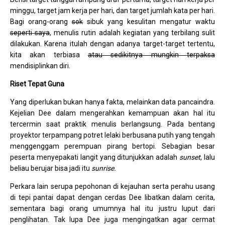
minggu, target jam kerja per hari, dan target jumlah kata per hari.
Bagi orang-orang
sok
sibuk yang kesulitan mengatur waktu
seperti saya
, menulis rutin adalah kegiatan yang terbilang sulit
dilakukan. Karena itulah dengan adanya target-target tertentu,
kita akan terbiasa
atau sedikitnya mungkin terpaksa
mendisiplinkan diri.
Riset Tepat Guna
Yang diperlukan bukan hanya fakta, melainkan data pancaindra.
Kejelian Dee dalam mengerahkan kemampuan akan hal itu
tercermin saat praktik menulis berlangsung. Pada bentang
proyektor terpampang potret lelaki berbusana putih yang tengah
menggenggam perempuan pirang bertopi. Sebagian besar
peserta menyepakati langit yang ditunjukkan adalah
sunset
, lalu
beliau berujar bisa jadi itu
sunrise.
Perkara lain serupa pepohonan di kejauhan serta perahu usang
di tepi pantai dapat dengan cerdas Dee libatkan dalam cerita,
sementara bagi orang umumnya hal itu justru luput dari
penglihatan. Tak lupa Dee juga mengingatkan agar cermat