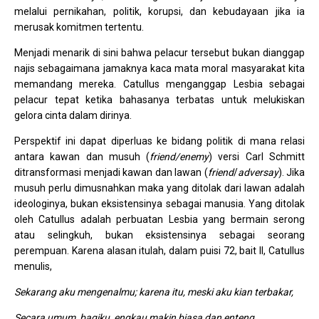
melalui pernikahan, politik, korupsi, dan kebudayaan jika ia
merusak komitmen tertentu.
Menjadi menarik di sini bahwa pelacur tersebut bukan dianggap
najis sebagaimana jamaknya kaca mata moral masyarakat kita
memandang mereka. Catullus menganggap Lesbia sebagai
pelacur tepat ketika bahasanya terbatas untuk melukiskan
gelora cinta dalam dirinya.
Perspektif ini dapat diperluas ke bidang politik di mana relasi
antara kawan dan musuh (
friend/enemy
) versi Carl Schmitt
ditransformasi menjadi kawan dan lawan (
friend
/
adversay
). Jika
musuh perlu dimusnahkan maka yang ditolak dari lawan adalah
ideologinya, bukan eksistensinya sebagai manusia. Yang ditolak
oleh Catullus adalah perbuatan Lesbia yang bermain serong
atau selingkuh, bukan eksistensinya sebagai seorang
perempuan. Karena alasan itulah, dalam puisi 72, bait II, Catullus
menulis,
Sekarang aku mengenalmu; karena itu, meski aku kian terbakar,
Secara umum, bagiku, engkau makin biasa dan enteng.