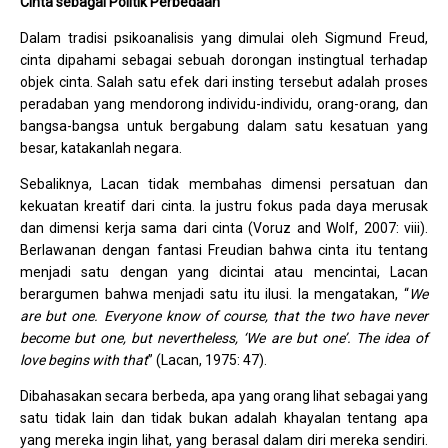
Cinta sebagai Politik Perbedaan
Dalam tradisi psikoanalisis yang dimulai oleh Sigmund Freud,
cinta dipahami sebagai sebuah dorongan instingtual terhadap
objek cinta. Salah satu efek dari insting tersebut adalah proses
peradaban yang mendorong individu-individu, orang-orang, dan
bangsa-bangsa untuk bergabung dalam satu kesatuan yang
besar, katakanlah negara.
Sebaliknya, Lacan tidak membahas dimensi persatuan dan
kekuatan kreatif dari cinta. Ia justru fokus pada daya merusak
dan dimensi kerja sama dari cinta (Voruz and Wolf, 2007: viii).
Berlawanan dengan fantasi Freudian bahwa cinta itu tentang
menjadi satu dengan yang dicintai atau mencintai, Lacan
berargumen bahwa menjadi satu itu ilusi. Ia mengatakan, “
We
are but one. Everyone know of course, that the two have never
become but one, but nevertheless, ‘We are but one’. The idea of
love begins with that
” (Lacan, 1975: 47).
Dibahasakan secara berbeda, apa yang orang lihat sebagai yang
satu tidak lain dan tidak bukan adalah khayalan tentang apa
yang mereka ingin lihat, yang berasal dalam diri mereka sendiri.