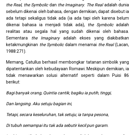
the Real
,
the Symbolic
dan
the Imaginary
.
The Real
adalah dunia
sebelum dikenai oleh bahasa, dengan demikian, dapat disebut ia
ada tetapi sekaligus tidak ada (ia ada tapi oleh karena belum
dikenai bahasa ia menjadi tidak ada),
the Symbolic
adalah
realitas atau segala hal yang sudah dikenai oleh bahasa.
Sementara
the Imaginary
adalah ekses yang diakibatkan
ketakmungkinan
the Symbolic
dalam menamai
the Real
(Lacan,
1988:271).
Memang, Catullus berhasil membongkar tatanan simbolik yang
dipatentankan oleh kebudayaan Romawi. Meskipun demikian, ia
tidak menawarkan solusi alternatif seperti dalam Puisi 86
berikut:
Bagi banyak orang, Quintia cantik; bagiku ia putih, tinggi,
Dan langsing. Aku setuju bagian ini,
Tetapi, secara keseluruhan, tak setuju; ia tanpa pesona,
Di tubuh semampai itu tak ada sebutir kecil pun garam.