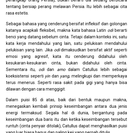
perangkap orang Persia), bukan berarti dia sedang berbicara
tentang bersiap perang melawan Persia. Itu lebih sebagai cita
rasa estetis.
Sebagai bahasa yang cenderung bersifat infleksif dan golongan
katanya acapkali fleksibel, makna kata bahasa Latin
odi
berarti
benci yang datang sebelum cinta. Tetapi dalam konteks ini, satu
kata kerja mendahului yang lain, satu pelukisan mendahului
pelukisan yang lain. Jika
odi
dimaksudkan bersifat aktif seperti
emosi yang agresif, kata itu cenderung didahului oleh
kesukaran-kesukaran cinta, bukan didahului oleh cinta.
Sementara itu,
odi
dan
amo
dalam Catullus lebih sebagai
koeksistensi seperti
yin
dan
yang
, melingkupi dan memperkaya
terus menerus. Seperti rasa sakit pada gigi yang hanya bisa
dilawan dengan cara menggigit.
Dalam puisi 85 di atas, baik dari bentuk maupun makna,
menegaskan kembali prinsip keseimbangan antara dua jenis
energi termaksud. Segala hal di dunia, bergantung pada
keseimbangan dua baris itu dan ketika keseimbangan tersebut
runtuh (cinta penyair ditolak), Catullus dapat menghasilkan puisi
yang luar biasa bagus dan paling keji yang pernah ditulis.