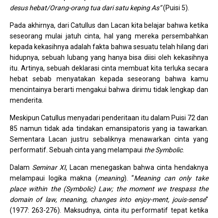
desus hebat/Orang-orang tua dari satu keping As”
(Puisi 5).
Pada akhirnya, dari Catullus dan Lacan kita belajar bahwa ketika
seseorang mulai jatuh cinta, hal yang mereka persembahkan
kepada kekasihnya adalah fakta bahwa sesuatu telah hilang dari
hidupnya, sebuah lubang yang hanya bisa diisi oleh kekasihnya
itu. Artinya, sebuah deklarasi cinta membuat kita terluka secara
hebat sebab menyatakan kepada seseorang bahwa kamu
mencintainya berarti mengakui bahwa dirimu tidak lengkap dan
menderita.
Meskipun Catullus menyadari penderitaan itu dalam Puisi 72 dan
85 namun tidak ada tindakan emansipatoris yang ia tawarkan.
Sementara Lacan justru sebaliknya menawarkan cinta yang
performatif. Sebuah cinta yang melampaui
the Symbolic
.
Dalam
Seminar XI
, Lacan menegaskan bahwa cinta hendaknya
melampaui logika makna (
meaning
). “
Meaning can only take
place within the (Symbolic) Law; the moment we trespass the
domain of law, meaning, changes into enjoy-ment, jouis-sense
”
(1977: 263-276). Maksudnya, cinta itu performatif tepat ketika