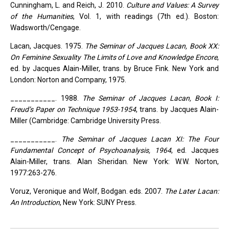
Cunningham, L. and Reich, J. 2010.
Culture and Values: A Survey
of the Humanities
, Vol. 1, with readings (7th ed.). Boston:
Wadsworth/Cengage.
Lacan, Jacques. 1975.
The Seminar of Jacques Lacan, Book XX:
On Feminine Sexuality The Limits of Love and Knowledge Encore
,
ed. by Jacques Alain-Miller, trans. by Bruce Fink. New York and
London: Norton and Company, 1975.
___________. 1988.
The Seminar of Jacques Lacan, Book I:
Freud’s Paper on Technique 1953-1954
, trans. by Jacques Alain-
Miller (Cambridge: Cambridge University Press.
___________.
The Seminar of Jacques Lacan XI: The Four
Fundamental Concept of Psychoanalysis, 1964
, ed. Jacques
Alain-Miller, trans. Alan Sheridan. New York: W.W. Norton,
1977:263-276.
Voruz, Veronique and Wolf, Bodgan. eds. 2007.
The Later Lacan:
An Introduction
, New York: SUNY Press.