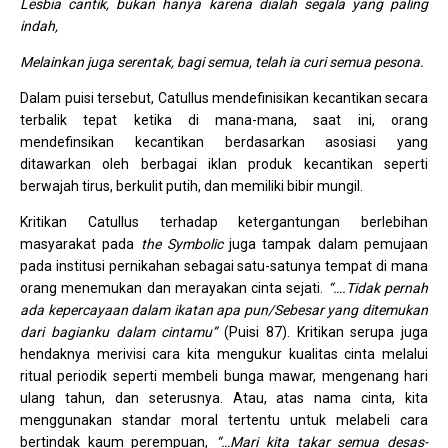
Lesbia cantik, bukan hanya karena dialah segala yang paling
indah,
Melainkan juga serentak, bagi semua, telah ia curi semua pesona.
Dalam puisi tersebut, Catullus mendefinisikan kecantikan secara
terbalik tepat ketika di mana-mana, saat ini, orang
mendefinsikan kecantikan berdasarkan asosiasi yang
ditawarkan oleh berbagai iklan produk kecantikan seperti
berwajah tirus, berkulit putih, dan memiliki bibir mungil.
Kritikan Catullus terhadap ketergantungan berlebihan
masyarakat pada
the Symbolic
juga tampak dalam pemujaan
pada institusi pernikahan sebagai satu-satunya tempat di mana
orang menemukan dan merayakan cinta sejati.
“….Tidak pernah
ada kepercayaan dalam ikatan apa pun/Sebesar yang ditemukan
dari bagianku dalam cintamu”
(Puisi 87). Kritikan serupa juga
hendaknya merivisi cara kita mengukur kualitas cinta melalui
ritual periodik seperti membeli bunga mawar, mengenang hari
ulang tahun, dan seterusnya. Atau, atas nama cinta, kita
menggunakan standar moral tertentu untuk melabeli cara
bertindak kaum perempuan,
“…Mari kita takar semua desas-