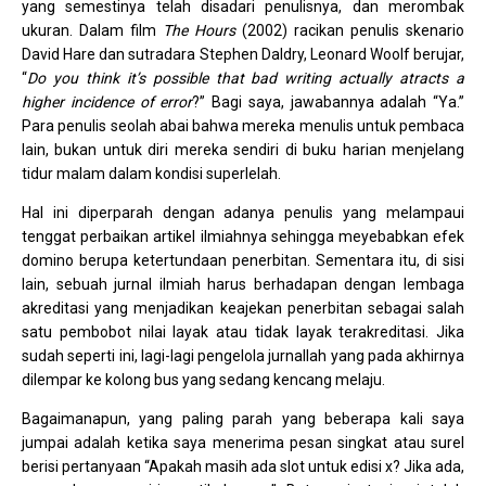
yang semestinya telah disadari penulisnya, dan merombak
ukuran. Dalam film
The Hours
(2002) racikan penulis skenario
David Hare dan sutradara Stephen Daldry, Leonard Woolf berujar,
“
Do you think it’s possible that bad writing actually atracts a
higher incidence of error
?” Bagi saya, jawabannya adalah “Ya.”
Para penulis seolah abai bahwa mereka menulis untuk pembaca
lain, bukan untuk diri mereka sendiri di buku harian menjelang
tidur malam dalam kondisi superlelah.
Hal ini diperparah dengan adanya penulis yang melampaui
tenggat perbaikan artikel ilmiahnya sehingga meyebabkan efek
domino berupa ketertundaan penerbitan. Sementara itu, di sisi
lain, sebuah jurnal ilmiah harus berhadapan dengan lembaga
akreditasi yang menjadikan keajekan penerbitan sebagai salah
satu pembobot nilai layak atau tidak layak terakreditasi. Jika
sudah seperti ini, lagi-lagi pengelola jurnallah yang pada akhirnya
dilempar ke kolong bus yang sedang kencang melaju.
Bagaimanapun, yang paling parah yang beberapa kali saya
jumpai adalah ketika saya menerima pesan singkat atau surel
berisi pertanyaan “Apakah masih ada slot untuk edisi x? Jika ada,