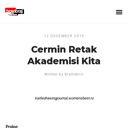
12 DECEMBER 2019
Cermin Retak
Akademisi Kita
Written by
Bramantio
karliedrawingjournal.womensbest.ru
Prolog