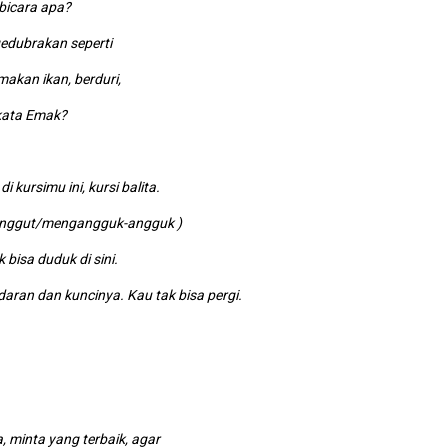
bicara apa?
brakan seperti
n ikan, berduri,
ta Emak?
ursimu ini, kursi balita.
anggut/mengangguk-angguk )
k bisa duduk di sini.
aran dan kuncinya. Kau tak bisa pergi.
inta yang terbaik, agar