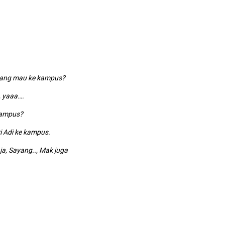
ang mau ke kampus?
 yaaa….
kampus?
 Adi ke kampus.
, Sayang.., Mak juga