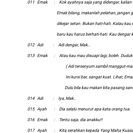
011 Emak : Kok ayahnya saja yang didengar, kalian 
Emak bilang, makanlah pelahan, jangan gedu
dikejar setan. Bukan hati-hati. Kalau kau maka
baru kau harus berhati-hati. Kau dengar ka
012 Adi : Adi dengar, Mak…
013 Emak : Atau kau mau disuapi lagi, boleh. Duduk di k
( Adi tersenyum sambil manggut-m
I
ni kursi bar, sangat kuat. Lihat, Ema
Dulu bila kau makan kita pasang sand
014 Adi : Iya, Mak..
015 Ayah : Dia selalu menurut apa kata orang tua.
016 Emak : Tentu saja, dia anakku!!
017 Ayah : Kita serahkan kepada Yang Maha Kuasa, m