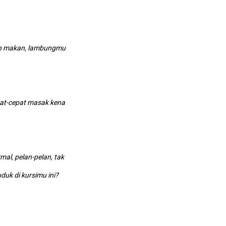
an makan, lambungmu
at-cepat masak kena
, pelan-pelan, tak
di kursimu ini?