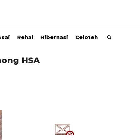
Esai
Rehal
Hibernasi
Celoteh
hong HSA