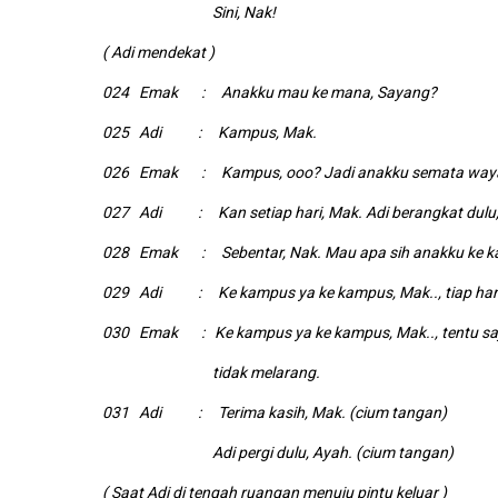
Sini, Nak!
( Adi mendekat )
024 Emak : Anakku mau ke mana, Sayang?
025 Adi : Kampus, Mak.
026 Emak : Kampus, ooo? Jadi anakku semata way
027 Adi : Kan setiap hari, Mak. Adi berangkat dulu,
028 Emak : Sebentar, Nak. Mau apa sih anakku ke 
029 Adi : Ke kampus ya ke kampus, Mak.., tiap hari
030 Emak : Ke kampus ya ke kampus, Mak.., tentu saja
tidak melarang.
031 Adi : Terima kasih, Mak. (cium tangan)
Adi pergi dulu, Ayah. (cium tangan)
( Saat Adi di tengah ruangan menuju pintu keluar )