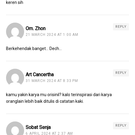
keren sih
REPLY
Om. Zhon
21 MARCH 2024 AT 1:00 AM
Berkehendak banget… Dech…
REPLY
Art Cancertha
31 MARCH 2024 AT 8:33 PM
kamu yakin karya mu orisinil? kalo terinspirasi dari karya
oranglain lebih baik ditulis di catatan kaki.
REPLY
Sobat Senja
6 APRIL 2024 AT 2:37 AM