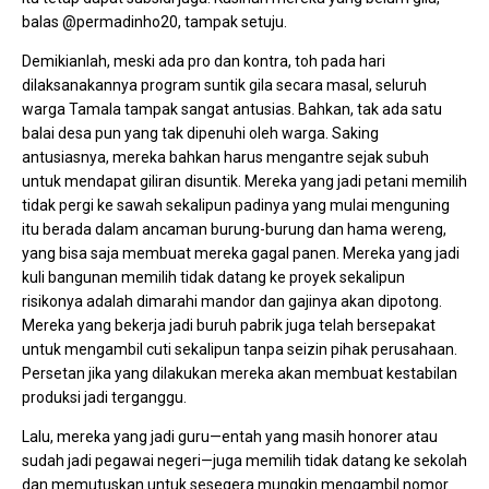
balas @permadinho20, tampak setuju.
Demikianlah, meski ada pro dan kontra, toh pada hari
dilaksanakannya program suntik gila secara masal, seluruh
warga Tamala tampak sangat antusias. Bahkan, tak ada satu
balai desa pun yang tak dipenuhi oleh warga. Saking
antusiasnya, mereka bahkan harus mengantre sejak subuh
untuk mendapat giliran disuntik. Mereka yang jadi petani memilih
tidak pergi ke sawah sekalipun padinya yang mulai menguning
itu berada dalam ancaman burung-burung dan hama wereng,
yang bisa saja membuat mereka gagal panen. Mereka yang jadi
kuli bangunan memilih tidak datang ke proyek sekalipun
risikonya adalah dimarahi mandor dan gajinya akan dipotong.
Mereka yang bekerja jadi buruh pabrik juga telah bersepakat
untuk mengambil cuti sekalipun tanpa seizin pihak perusahaan.
Persetan jika yang dilakukan mereka akan membuat kestabilan
produksi jadi terganggu.
Lalu, mereka yang jadi guru—entah yang masih honorer atau
sudah jadi pegawai negeri—juga memilih tidak datang ke sekolah
dan memutuskan untuk sesegera mungkin mengambil nomor