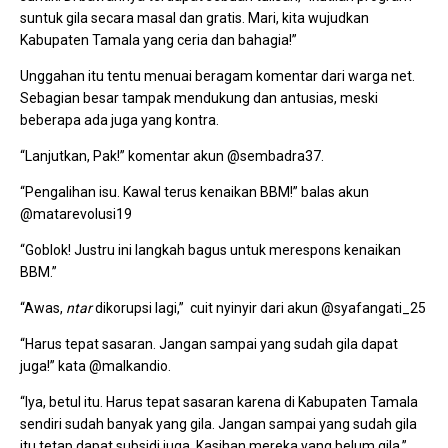
suntuk gila secara masal dan gratis. Mari, kita wujudkan
Kabupaten Tamala yang ceria dan bahagia!”
Unggahan itu tentu menuai beragam komentar dari warga net.
Sebagian besar tampak mendukung dan antusias, meski
beberapa ada juga yang kontra.
“Lanjutkan, Pak!” komentar akun @sembadra37.
“Pengalihan isu. Kawal terus kenaikan BBM!” balas akun
@matarevolusi19
“Goblok! Justru ini langkah bagus untuk merespons kenaikan
BBM.”
“Awas,
ntar
dikorupsi lagi,” cuit nyinyir dari akun @syafangati_25
“Harus tepat sasaran. Jangan sampai yang sudah gila dapat
juga!” kata @malkandio.
“Iya, betul itu. Harus tepat sasaran karena di Kabupaten Tamala
sendiri sudah banyak yang gila. Jangan sampai yang sudah gila
itu tetap dapat subsidi juga. Kasihan mereka yang belum gila,”