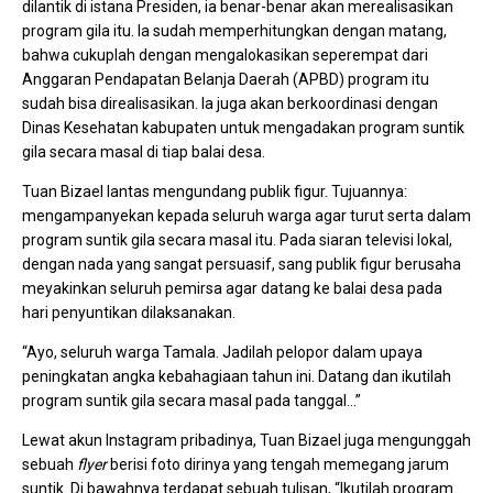
dilantik di istana Presiden, ia benar-benar akan merealisasikan
program gila itu. Ia sudah memperhitungkan dengan matang,
bahwa cukuplah dengan mengalokasikan seperempat dari
Anggaran Pendapatan Belanja Daerah (APBD) program itu
sudah bisa direalisasikan. Ia juga akan berkoordinasi dengan
Dinas Kesehatan kabupaten untuk mengadakan program suntik
gila secara masal di tiap balai desa.
Tuan Bizael lantas mengundang publik figur. Tujuannya:
mengampanyekan kepada seluruh warga agar turut serta dalam
program suntik gila secara masal itu. Pada siaran televisi lokal,
dengan nada yang sangat persuasif, sang publik figur berusaha
meyakinkan seluruh pemirsa agar datang ke balai desa pada
hari penyuntikan dilaksanakan.
“Ayo, seluruh warga Tamala. Jadilah pelopor dalam upaya
peningkatan angka kebahagiaan tahun ini. Datang dan ikutilah
program suntik gila secara masal pada tanggal…”
Lewat akun Instagram pribadinya, Tuan Bizael juga mengunggah
sebuah
flyer
berisi foto dirinya yang tengah memegang jarum
suntik. Di bawahnya terdapat sebuah tulisan, “Ikutilah program