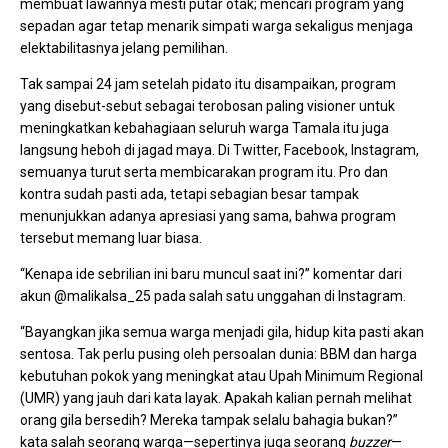
membuat lawannya mesti putar otak; mencari program yang
sepadan agar tetap menarik simpati warga sekaligus menjaga
elektabilitasnya jelang pemilihan.
Tak sampai 24 jam setelah pidato itu disampaikan, program
yang disebut-sebut sebagai terobosan paling visioner untuk
meningkatkan kebahagiaan seluruh warga Tamala itu juga
langsung heboh di jagad maya. Di Twitter, Facebook, Instagram,
semuanya turut serta membicarakan program itu. Pro dan
kontra sudah pasti ada, tetapi sebagian besar tampak
menunjukkan adanya apresiasi yang sama, bahwa program
tersebut memang luar biasa.
“Kenapa ide sebrilian ini baru muncul saat ini?” komentar dari
akun @malikalsa_25 pada salah satu unggahan di Instagram.
“Bayangkan jika semua warga menjadi gila, hidup kita pasti akan
sentosa. Tak perlu pusing oleh persoalan dunia: BBM dan harga
kebutuhan pokok yang meningkat atau Upah Minimum Regional
(UMR) yang jauh dari kata layak. Apakah kalian pernah melihat
orang gila bersedih? Mereka tampak selalu bahagia bukan?”
kata salah seorang warga—sepertinya juga seorang
buzzer
—