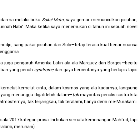
Ajidarma melalui buku
Saksi Mata
, saya gemar memunculkan pisuhan,
sunnah Nabi”. Maka ketika saya menemukan di tahun ini sebuah novel
modjo, sang pakar pisuhan dari Solo—tetap terasa kuat benar nuansa
rsenggama.
ita juga pengaruh Amerika Latin ala-ala Marquez dan Borges—begitu
-urban yang penuh
syndrome
dan gaya berceritanya yang berlapis-lapis
lus kemelut-kemelut cinta, dalam kosmos yang ala kadarnya, langsung
a yang menunggu digali lebih dalam—
toh
mayoritas penulis sastra kita
 atmosfernya, tak terjangkau, tak teralami, hanya demi me-Murakami.
la 2017 kategori prosa. Ini bukan semata kemenangan Mahfud, tapi
eralami, meruhani).