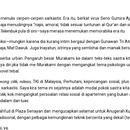
 menulis cerpen-cerpen sarkastis. Era itu, berkat virus Seno Gumira 
aja menudingnya “najis, amoral, tidak sesuai tuntunan al-Qur’an dan 
Telembuk
pula di sini—saya merasa menemukan memorabilia era itu.
iksi—mungkin karena dia kurang intim bergaul dengan Gunawan Tri At
saja, Mat Dawuk. Juga Inayatun, istrinya yang semlohai dan maniak be
g serba urban. Pengaruh besar Murakami ke dalam teks-teks sastra k
rcaya diri jika tidak me-Murakami dengan mengangkat tema psikologis
ovel tebal.
wong cilik
,
ndeso
, TKI di Malaysia, Perhutani, kepincangan sosial, p
rkastis. Saya kira tema ini sejatinya adalah modal pokok sastra kit
ilik
, kok mengangkat persoalan relasi sosial di apartemen yang bukan
ndalam dan luas.
hfud di Plaza Senayan dan mengucapkan selamat untuk Anugerah Kusa
radisional, dengan pelbagai kemungkinan teknik bercerita yang dekat (t
, ya.