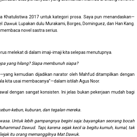
ra Khatulistiwa 2017 untuk kategori prosa. Saya pun menandaskan—
el
Dawuk
. Lupakan dulu Murakami, Borges, Dominguez, dan Han Kang.
 membaca novel sastra serius.
erus melekat di dalam imaji-imaji kita selepas menutupnya.
iapa yang hilang? Siapa membunuh siapa?
yang kemudian dijadikan narator oleh Mahfud ditampilkan dengan
ala kita usai membacanya”—dalam istilah Agus Noor.
wal dengan sangat konsisten. Ini jelas bukan pekerjaan mudah bagi
i kebun-kebun, kuburan, dan tegalan mereka.
wasa. Untuk lebih gampangnya begini saja: bayangkan seorang bocah
hammad Dawud. Tapi, karena sejak kecil ia begitu kumuh, kumal, tak
Sejak itu orang memanggilnya Mat Dawuk.