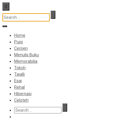
Home
Puisi
Cerpen
Menulis Buku
Memorabilia
Tokoh
Tajalli
Esai
Rehal
Hibernasi
Celoteh