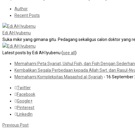
Author
Recent Posts
Edi AH Iyubenu
Suka mikir yang gimana gitu. Pedagang sekaligus calon doktor yang r
Latest posts by Edi AH Iyubenu
(
see all
)
Memahami Peta Syariat, Ushul Fiqh, dan Fiqh Dengan Sederha
Kembalikan Segala Perbedaan kepada Allah Swt. dan Rasul-Ny
Memahami Kompleksitas Maqashid al-Syariah
- 16 September
Twitter
Facebook
Google+
Pinterest
LinkedIn
Previous Post