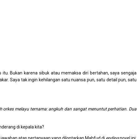
s itu. Bukan karena sibuk atau memaksa diri bertahan, saya sengaja
r. Saya tak ingin kehilangan satu nuansa pun, satu detail pun, satu
h orkes melayu ternama: angkuh dan sangat menuntut perhatian. Dua
derang di kepala kita?
 jawaban atas pertanyaan yang dilontarkan Mahfud di
ending
novel ini: