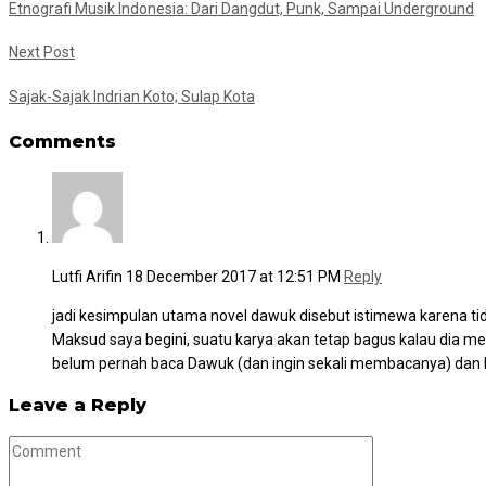
Etnografi Musik Indonesia: Dari Dangdut, Punk, Sampai Underground
Next Post
Sajak-Sajak Indrian Koto; Sulap Kota
Comments
Lutfi Arifin
18 December 2017 at 12:51 PM
Reply
jadi kesimpulan utama novel dawuk disebut istimewa karena t
Maksud saya begini, suatu karya akan tetap bagus kalau dia m
belum pernah baca Dawuk (dan ingin sekali membacanya) dan
Leave a Reply