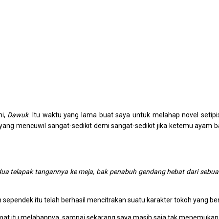
ni,
Dawuk
. Itu waktu yang lama buat saya untuk melahap novel setipi
ang mencuwil sangat-sedikit demi sangat-sedikit jika ketemu ayam baka
ua telapak tangannya ke meja, bak penabuh gendang hebat dari sebua
sependek itu telah berhasil mencitrakan suatu karakter tokoh yang ben
kmat itu melahapnya, sampai sekarang saya masih saja tak menemukan