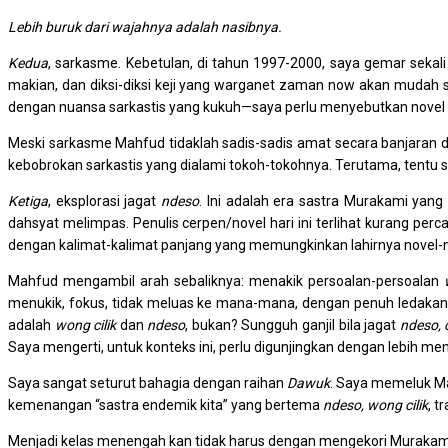
Lebih buruk dari wajahnya adalah nasibnya.
Kedua
, sarkasme. Kebetulan, di tahun 1997-2000, saya gemar sekali
makian, dan diksi-diksi keji yang warganet zaman now akan mudah s
dengan nuansa sarkastis yang kukuh—saya perlu menyebutkan novel
Meski sarkasme Mahfud tidaklah sadis-sadis amat secara banjaran d
kebobrokan sarkastis yang dialami tokoh-tokohnya. Terutama, tentu 
Ketiga
, eksplorasi jagat
ndeso
. Ini adalah era sastra Murakami yan
dahsyat melimpas. Penulis cerpen/novel hari ini terlihat kurang pe
dengan kalimat-kalimat panjang yang memungkinkan lahirnya novel-n
Mahfud mengambil arah sebaliknya: menakik persoalan-persoalan
menukik, fokus, tidak meluas ke mana-mana, dengan penuh ledakan sa
adalah
wong cilik
dan
ndeso
, bukan? Sungguh ganjil bila jagat
ndeso, c
Saya mengerti, untuk konteks ini, perlu digunjingkan dengan lebih me
Saya sangat seturut bahagia dengan raihan
Dawuk
. Saya memeluk Ma
kemenangan “sastra endemik kita” yang bertema
ndeso, wong cilik
, t
Menjadi kelas menengah kan tidak harus dengan mengekori Murakami