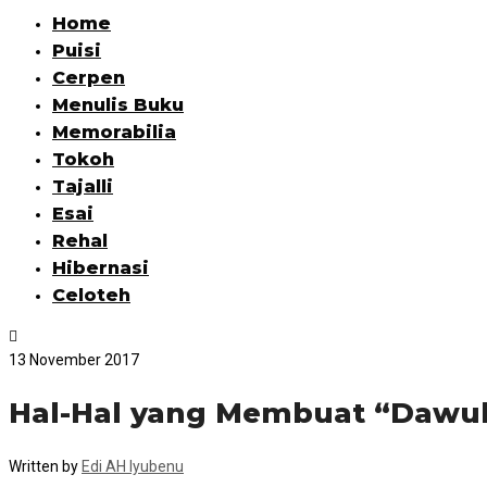
Home
Puisi
Cerpen
Menulis Buku
Memorabilia
Tokoh
Tajalli
Esai
Rehal
Hibernasi
Celoteh
13 November 2017
Hal-Hal yang Membuat “Dawuk
Written by
Edi AH Iyubenu