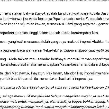
tang menyatakan bahwa
Dawuk
adalah kandidat kuat juara Kusala Sast
kopi—bahwa jika Anda bertanya “Apa itu sastra serius?”, bacalah nov
hkan kepada sejumlah kawan, termasuk K. Faizi, yang saya tahu gemar
apatkan apresiasi tinggi dalam kancah sastra kontemporer kita.
kan. Kesan yang kuat menancap itulah yang saya maksud impresi—bahkan t
rita bagi pembacanya—selain “teka-teki”
ending
-nya:
Siapa yang mati? S
ung—Anda takkan mau sekadar berkhayal memiliki teman sepertinya—
an konsisten, stabil, maka menancapkan “kesan-kesan mendalam di kep
a, dari Mat Dawuk, Inayatun, Pak Imam, Mandor Har, impresinya terka
ntuk bisa istiqamah itu menentukan hasil akhir impresinya.
 hal: ia adalah si bocah liar buruk rupa yang sejak kecil berkeliaran d
, sebagaimana sulit menjelaskan betapa mengerikan wajahnya saat de
 merasa malu untuk mengakuinya. Nama aslinya bagus, bahkan agung: Mu
 dipakai orang Rumbuk Randu untuk menyebut kambing berbulu kelabu. 