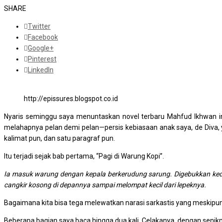
SHARE
Twitter
Facebook
Google+
Pinterest
LinkedIn
http://epissures.blogspot.co.id
Nyaris seminggu saya menuntaskan novel terbaru Mahfud Ikhwan i
melahapnya pelan demi pelan—persis kebiasaan anak saya, de Diva, y
kalimat pun, dan satu paragraf pun.
Itu terjadi sejak bab pertama, “Pagi di Warung Kopi”.
Ia masuk warung dengan kepala berkerudung sarung. Digebukkan ked
cangkir kosong di depannya sampai melompat kecil dari lepeknya.
Bagaimana kita bisa tega melewatkan narasi sarkastis yang meskipun 
Beberapa bagian saya baca hingga dua kali. Celakanya, dengan seni