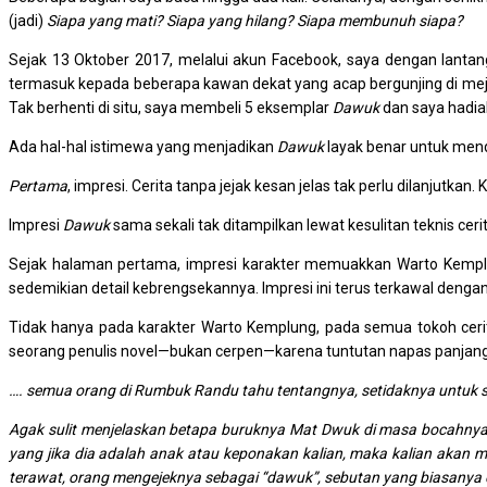
(jadi)
Siapa yang mati? Siapa yang hilang? Siapa membunuh siapa?
Sejak 13 Oktober 2017, melalui akun Facebook, saya dengan lan
termasuk kepada beberapa kawan dekat yang acap bergunjing di meja 
Tak berhenti di situ, saya membeli 5 eksemplar
Dawuk
dan saya hadia
Ada hal-hal istimewa yang menjadikan
Dawuk
layak benar untuk mend
Pertama
, impresi. Cerita tanpa jejak kesan jelas tak perlu dilanjut
Impresi
Dawuk
sama sekali tak ditampilkan lewat kesulitan teknis ce
Sejak halaman pertama, impresi karakter memuakkan Warto Kempl
sedemikian detail kebrengsekannya. Impresi ini terus terkawal deng
Tidak hanya pada karakter Warto Kemplung, pada semua tokoh cerit
seorang penulis novel—bukan cerpen—karena tuntutan napas panjang u
…. semua orang di Rumbuk Randu tahu tentangnya, setidaknya untuk satu
Agak sulit menjelaskan betapa buruknya Mat Dwuk di masa bocahnya
yang jika dia adalah anak atau keponakan kalian, maka kalian akan
terawat, orang mengejeknya sebagai “dawuk”, sebutan yang biasanya