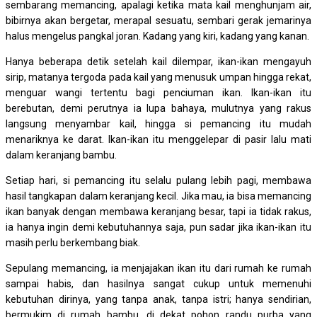
sembarang memancing, apalagi ketika mata kail menghunjam air,
bibirnya akan bergetar, merapal sesuatu, sembari gerak jemarinya
halus mengelus pangkal joran. Kadang yang kiri, kadang yang kanan.
Hanya beberapa detik setelah kail dilempar, ikan-ikan mengayuh
sirip, matanya tergoda pada kail yang menusuk umpan hingga rekat,
menguar wangi tertentu bagi penciuman ikan. Ikan-ikan itu
berebutan, demi perutnya ia lupa bahaya, mulutnya yang rakus
langsung menyambar kail, hingga si pemancing itu mudah
menariknya ke darat. Ikan-ikan itu menggelepar di pasir lalu mati
dalam keranjang bambu.
Setiap hari, si pemancing itu selalu pulang lebih pagi, membawa
hasil tangkapan dalam keranjang kecil. Jika mau, ia bisa memancing
ikan banyak dengan membawa keranjang besar, tapi ia tidak rakus,
ia hanya ingin demi kebutuhannya saja, pun sadar jika ikan-ikan itu
masih perlu berkembang biak.
Sepulang memancing, ia menjajakan ikan itu dari rumah ke rumah
sampai habis, dan hasilnya sangat cukup untuk memenuhi
kebutuhan dirinya, yang tanpa anak, tanpa istri; hanya sendirian,
bermukim di rumah bambu, di dekat pohon randu purba yang