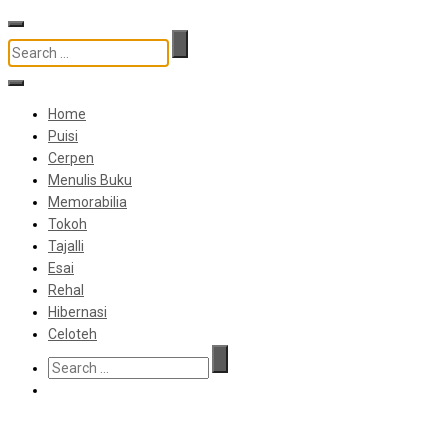
Home
Puisi
Cerpen
Menulis Buku
Memorabilia
Tokoh
Tajalli
Esai
Rehal
Hibernasi
Celoteh