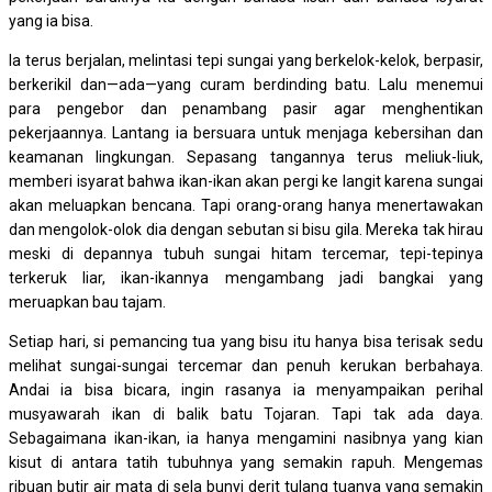
yang ia bisa.
Ia terus berjalan, melintasi tepi sungai yang berkelok-kelok, berpasir,
berkerikil dan—ada—yang curam berdinding batu. Lalu menemui
para pengebor dan penambang pasir agar menghentikan
pekerjaannya. Lantang ia bersuara untuk menjaga kebersihan dan
keamanan lingkungan. Sepasang tangannya terus meliuk-liuk,
memberi isyarat bahwa ikan-ikan akan pergi ke langit karena sungai
akan meluapkan bencana. Tapi orang-orang hanya menertawakan
dan mengolok-olok dia dengan sebutan si bisu gila. Mereka tak hirau
meski di depannya tubuh sungai hitam tercemar, tepi-tepinya
terkeruk liar, ikan-ikannya mengambang jadi bangkai yang
meruapkan bau tajam.
Setiap hari, si pemancing tua yang bisu itu hanya bisa terisak sedu
melihat sungai-sungai tercemar dan penuh kerukan berbahaya.
Andai ia bisa bicara, ingin rasanya ia menyampaikan perihal
musyawarah ikan di balik batu Tojaran. Tapi tak ada daya.
Sebagaimana ikan-ikan, ia hanya mengamini nasibnya yang kian
kisut di antara tatih tubuhnya yang semakin rapuh. Mengemas
ribuan butir air mata di sela bunyi derit tulang tuanya yang semakin