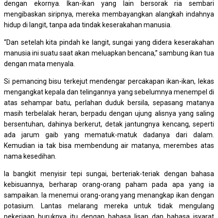
dengan ekornya. Ikan-ikan yang lain bersorak ria sembari
mengibaskan siripnya, mereka membayangkan alangkah indahnya
hidup di langit, tanpa ada tindak keserakahan manusia.
“Dan setelah kita pindah ke langit, sungai yang didera keserakahan
manusia ini suatu saat akan meluapkan bencana,” sambung ikan tua
dengan mata menyala.
Si pemancing bisu terkejut mendengar percakapan ikan-ikan, lekas
mengangkat kepala dan telingannya yang sebelumnya menempel di
atas sehampar batu, perlahan duduk bersila, sepasang matanya
masih terbelalak heran, berpadu dengan ujung alisnya yang saling
bersentuhan, dahinya berkerut, detak jantungnya kencang, seperti
ada jarum gaib yang mematuk-matuk dadanya dari dalam.
Kemudian ia tak bisa membendung air matanya, merembes atas
nama kesedihan.
Ia bangkit menyisir tepi sungai, berteriak-teriak dengan bahasa
kebisuannya, berharap orang-orang paham pada apa yang ia
sampaikan. Ia menemui orang-orang yang menangkap ikan dengan
potasium. Lantas melarang mereka untuk tidak mengulang
pekerjaan buruknya itu dengan bahasa lisan dan bahasa isyarat