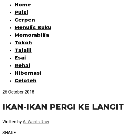
Home
Puisi
Cerpen
Menulis Buku
Memorabilia
Tokoh
Tajalli
Esai
Rehal
Hibernasi
Celoteh
26 October 2018
IKAN-IKAN PERGI KE LANGIT
Written by
A. Warits Rovi
SHARE