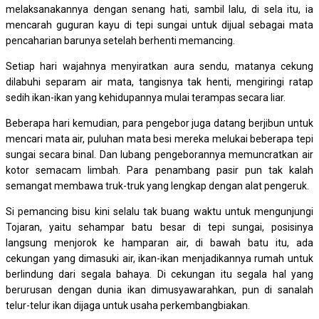
melaksanakannya dengan senang hati, sambil lalu, di sela itu, ia
mencarah guguran kayu di tepi sungai untuk dijual sebagai mata
pencaharian barunya setelah berhenti memancing.
Setiap hari wajahnya menyiratkan aura sendu, matanya cekung
dilabuhi separam air mata, tangisnya tak henti, mengiringi ratap
sedih ikan-ikan yang kehidupannya mulai terampas secara liar.
Beberapa hari kemudian, para pengebor juga datang berjibun untuk
mencari mata air, puluhan mata besi mereka melukai beberapa tepi
sungai secara binal. Dan lubang pengeborannya memuncratkan air
kotor semacam limbah. Para penambang pasir pun tak kalah
semangat membawa truk-truk yang lengkap dengan alat pengeruk.
Si pemancing bisu kini selalu tak buang waktu untuk mengunjungi
Tojaran, yaitu sehampar batu besar di tepi sungai, posisinya
langsung menjorok ke hamparan air, di bawah batu itu, ada
cekungan yang dimasuki air, ikan-ikan menjadikannya rumah untuk
berlindung dari segala bahaya. Di cekungan itu segala hal yang
berurusan dengan dunia ikan dimusyawarahkan, pun di sanalah
telur-telur ikan dijaga untuk usaha perkembangbiakan.