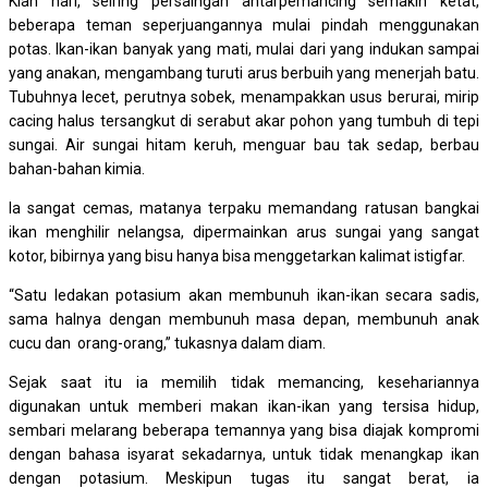
Kian hari, seiring persaingan antarpemancing semakin ketat,
beberapa teman seperjuangannya mulai pindah menggunakan
potas. Ikan-ikan banyak yang mati, mulai dari yang indukan sampai
yang anakan, mengambang turuti arus berbuih yang menerjah batu.
Tubuhnya lecet, perutnya sobek, menampakkan usus berurai, mirip
cacing halus tersangkut di serabut akar pohon yang tumbuh di tepi
sungai. Air sungai hitam keruh, menguar bau tak sedap, berbau
bahan-bahan kimia.
Ia sangat cemas, matanya terpaku memandang ratusan bangkai
ikan menghilir nelangsa, dipermainkan arus sungai yang sangat
kotor, bibirnya yang bisu hanya bisa menggetarkan kalimat istigfar.
“Satu ledakan potasium akan membunuh ikan-ikan secara sadis,
sama halnya dengan membunuh masa depan, membunuh anak
cucu dan orang-orang,” tukasnya dalam diam.
Sejak saat itu ia memilih tidak memancing, kesehariannya
digunakan untuk memberi makan ikan-ikan yang tersisa hidup,
sembari melarang beberapa temannya yang bisa diajak kompromi
dengan bahasa isyarat sekadarnya, untuk tidak menangkap ikan
dengan potasium. Meskipun tugas itu sangat berat, ia