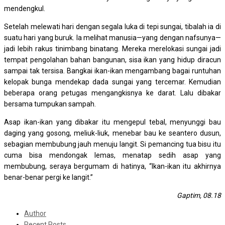
mendengkul.
Setelah melewati hari dengan segala luka di tepi sungai, tibalah ia di
suatu hari yang buruk. Ia melihat manusia—yang dengan nafsunya—
jadi lebih rakus tinimbang binatang. Mereka merelokasi sungai jadi
tempat pengolahan bahan bangunan, sisa ikan yang hidup diracun
sampai tak tersisa. Bangkai ikan-ikan mengambang bagai runtuhan
kelopak bunga mendekap dada sungai yang tercemar. Kemudian
beberapa orang petugas mengangkisnya ke darat. Lalu dibakar
bersama tumpukan sampah.
Asap ikan-ikan yang dibakar itu mengepul tebal, menyunggi bau
daging yang gosong, meliuk-liuk, menebar bau ke seantero dusun,
sebagian membubung jauh menuju langit. Si pemancing tua bisu itu
cuma bisa mendongak lemas, menatap sedih asap yang
membubung, seraya bergumam di hatinya, “Ikan-ikan itu akhirnya
benar-benar pergi ke langit.”
Gaptim, 08.18
Author
Recent Posts