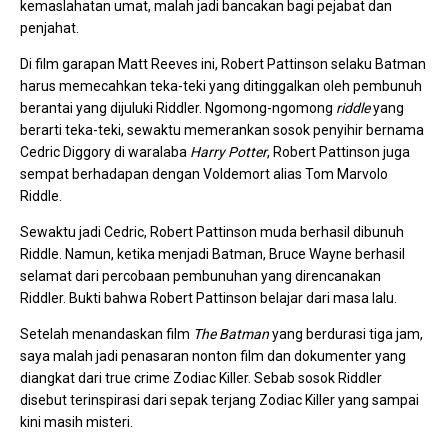
kemaslahatan umat, malah jadi bancakan bagi pejabat dan
penjahat.
Di film garapan Matt Reeves ini, Robert Pattinson selaku Batman
harus memecahkan teka-teki yang ditinggalkan oleh pembunuh
berantai yang dijuluki Riddler. Ngomong-ngomong
riddle
yang
berarti teka-teki, sewaktu memerankan sosok penyihir bernama
Cedric Diggory di waralaba
Harry Potter
, Robert Pattinson juga
sempat berhadapan dengan Voldemort alias Tom Marvolo
Riddle.
Sewaktu jadi Cedric, Robert Pattinson muda berhasil dibunuh
Riddle. Namun, ketika menjadi Batman, Bruce Wayne berhasil
selamat dari percobaan pembunuhan yang direncanakan
Riddler. Bukti bahwa Robert Pattinson belajar dari masa lalu.
Setelah menandaskan film
The Batman
yang berdurasi tiga jam,
saya malah jadi penasaran nonton film dan dokumenter yang
diangkat dari true crime Zodiac Killer. Sebab sosok Riddler
disebut terinspirasi dari sepak terjang Zodiac Killer yang sampai
kini masih misteri.