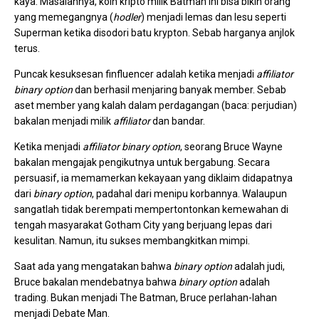
kaya. Masalahnya, koin kripto milik Batman ini bisa bikin orang
yang memegangnya (
hodler
) menjadi lemas dan lesu seperti
Superman ketika disodori batu krypton. Sebab harganya anjlok
terus.
Puncak kesuksesan finfluencer adalah ketika menjadi
affiliator
binary option
dan berhasil menjaring banyak member. Sebab
aset member yang kalah dalam perdagangan (baca: perjudian)
bakalan menjadi milik
affiliator
dan bandar.
Ketika menjadi
affiliator binary option
, seorang Bruce Wayne
bakalan mengajak pengikutnya untuk bergabung. Secara
persuasif, ia memamerkan kekayaan yang diklaim didapatnya
dari
binary option
, padahal dari menipu korbannya. Walaupun
sangatlah tidak berempati mempertontonkan kemewahan di
tengah masyarakat Gotham City yang berjuang lepas dari
kesulitan. Namun, itu sukses membangkitkan mimpi.
Saat ada yang mengatakan bahwa
binary option
adalah judi,
Bruce bakalan mendebatnya bahwa
binary option
adalah
trading. Bukan menjadi The Batman, Bruce perlahan-lahan
menjadi Debate Man.