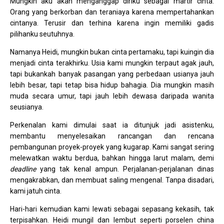
Mungkin aku akan menganggap diriku sebagai martir cinta.
Orang yang berkorban dan teraniaya karena mempertahankan
cintanya. Terusir dan terhina karena ingin memiliki gadis
pilihanku seutuhnya.
Namanya Heidi, mungkin bukan cinta pertamaku, tapi kuingin dia
menjadi cinta terakhirku. Usia kami mungkin terpaut agak jauh,
tapi bukankah banyak pasangan yang perbedaan usianya jauh
lebih besar, tapi tetap bisa hidup bahagia. Dia mungkin masih
muda secara umur, tapi jauh lebih dewasa daripada wanita
seusianya.
Perkenalan kami dimulai saat ia ditunjuk jadi asistenku,
membantu menyelesaikan rancangan dan rencana
pembangunan proyek-proyek yang kugarap. Kami sangat sering
melewatkan waktu berdua, bahkan hingga larut malam, demi
deadline
yang tak kenal ampun. Perjalanan-perjalanan dinas
mengakrabkan, dan membuat saling mengenal. Tanpa disadari,
kami jatuh cinta.
Hari-hari kemudian kami lewati sebagai sepasang kekasih, tak
terpisahkan. Heidi mungil dan lembut seperti porselen china