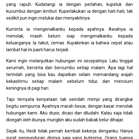
yang rapuh. Kudatangi ia dengan perlahan, kupeluk dan
kucumbui dengan lembut. Kuperlakukan ia dengan hati-hati, tak
sedikit pun ingin melukai dan menyakitinya.
Kuminta ia mengenalkanku kepada ayahnya. Awalnya ia
menolak, masih belum siap mengenalkanku kepada
keluarganya. Ia takut, cemas. Kuyakinkan ia bahwa cepat atau
lambat hal ini pasti harus terjadi.
Kami ingin melanjutkan hubungan ini secepatnya. Lalu tinggal
serumah, bercinta dan bercumbu setiap malam. Apa lagi hal
terindah yang bisa kau dapatkan selain memandang wajah
kekasihmu setiap malam sebelum tidur, dan mencium
keningnya di pagi hari.
Tapi ternyata kenyataan tak seindah mimpi yang dirangkai
begitu sempurna. Ayahnya marah besar, dengan kasar menolak
hubungan kami. Aku diusir, dicaci dan diludahi. Kalau saja tidak
dicegah oleh ibunya, mungkin aku sudah babak belur dihajar.
Sejak itu, Heidi tidak pernah kembali bekerja denganku. Hanya
surat pengunduran dirinya saja yang kuterima. Orang tuanya