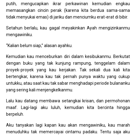
putih, mengucapkan ikrar perkawinan kemudian engkau
memasangkan cincin perak (karena kita berdua sama-sama
tidak menyukai emas) di jariku dan menciumku erat-erat di bibir.
Setahun berlalu, kau gagal meyakinkan Ayah mengizinkanmu
mengawiniku.
“Kalian belum siap,” alasan ayahku.
Kemudian kau menceburkan diri dalam kesibukanmu. Berkutat
dengan buku yang tak kunjung rampung, tenggelam dalam
proyek-proyek yang kau kerjakan. Tak sekali dua kali kita
bertengkar, karena kau tak pernah punya waktu yang cukup
untukku, atau saat kau tak sabar menghadapi periode bulananku
yang sering kali menjengkelkanmu.
Lalu kau datang membawa setangkai krisan, dan permohonan
maaf. Lagi-lagi aku luluh, kemudian kita bercinta hingga
berpeluh.
Aku tanyakan lagi kapan kau akan mengawiniku, kau marah
menuduhku tak memercayai cintamu padaku. Tentu saja aku