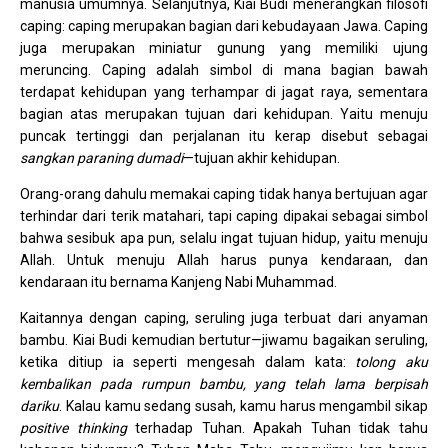
manusia umumnya. Selanjutnya, Kiai Budi menerangkan filosofi
caping: caping merupakan bagian dari kebudayaan Jawa. Caping
juga merupakan miniatur gunung yang memiliki ujung
meruncing. Caping adalah simbol di mana bagian bawah
terdapat kehidupan yang terhampar di jagat raya, sementara
bagian atas merupakan tujuan dari kehidupan. Yaitu menuju
puncak tertinggi dan perjalanan itu kerap disebut sebagai
sangkan paraning dumadi
—tujuan akhir kehidupan.
Orang-orang dahulu memakai caping tidak hanya bertujuan agar
terhindar dari terik matahari, tapi caping dipakai sebagai simbol
bahwa sesibuk apa pun, selalu ingat tujuan hidup, yaitu menuju
Allah. Untuk menuju Allah harus punya kendaraan, dan
kendaraan itu bernama Kanjeng Nabi Muhammad.
Kaitannya dengan caping, seruling juga terbuat dari anyaman
bambu. Kiai Budi kemudian bertutur—jiwamu bagaikan seruling,
ketika ditiup ia seperti mengesah dalam kata:
tolong aku
kembalikan pada rumpun bambu, yang telah lama berpisah
dariku
. Kalau kamu sedang susah, kamu harus mengambil sikap
positive thinking
terhadap Tuhan. Apakah Tuhan tidak tahu