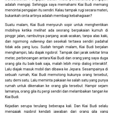
adalah mengaji. Sehingga saya memahami Kiai Budi memang
mencintai pengajian itu sendiri. Kalau tampak rugi secara materi,
bukankah cinta artinya adalah membagi kebahagiaan?
Suatu malam, Kiai Budi menyuruh sopir untuk menghentikan
mobilnya ketika melihat ada seorang berpakaian kumuh di
pinggir jalan, rambutnya panjang acak-acakan, tanpa alas kaki,
dan ngomong
ndleming
dan sesekali tertawa sendiri padahal
tidak ada yang lucu. Sudah tengah malam, Kiai Budi berjalan
menghampiri, lalu diajak ngobrol. Tampak dari jarak sekitar lima
meter, perbincangan antara Kiai Budi dan orang yang saya duga
orang gila itu baik-baik saja, malah lebih mirip dialog interaktif.
Lalu diajak masuk mobil dan dibawa ke Jepara. Sesampainya di
sebuah rumah, Kiai Budi memotong kukunya orang tersebut,
satu demi satu. Lalu meminta pakaian ke salah satu yang punya
rumah untuk dikenakan ke orang gila tersebut. Hampir sejam
lamanya, orang gila itu pergi sendiri dan melambaikan tangan ke
Kiai Budi.
Kejadian serupa terulang beberapa kali. Dan Kiai Budi selalu
mengajak ngobrol kendati jawaban dari orang gila yang