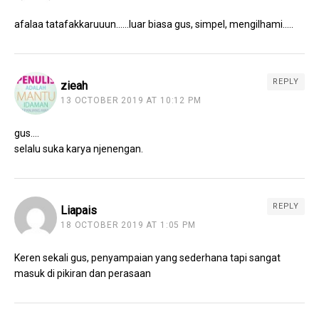
afalaa tatafakkaruuun……luar biasa gus, simpel, mengilhami…..
REPLY
zieah
13 OCTOBER 2019 AT 10:12 PM
gus….
selalu suka karya njenengan.
REPLY
Liapais
18 OCTOBER 2019 AT 1:05 PM
Keren sekali gus, penyampaian yang sederhana tapi sangat
masuk di pikiran dan perasaan