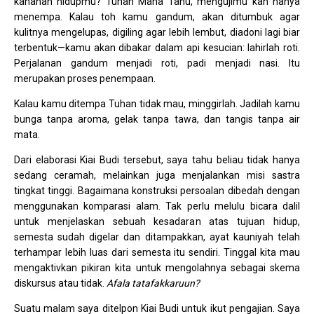
kahanan hidupmu? Tuhan Maha Tahu, mengujimu kan hanya
menempa. Kalau toh kamu gandum, akan ditumbuk agar
kulitnya mengelupas, digiling agar lebih lembut, diadoni lagi biar
terbentuk—kamu akan dibakar dalam api kesucian: lahirlah roti.
Perjalanan gandum menjadi roti, padi menjadi nasi. Itu
merupakan proses penempaan.
Kalau kamu ditempa Tuhan tidak mau, minggirlah. Jadilah kamu
bunga tanpa aroma, gelak tanpa tawa, dan tangis tanpa air
mata.
Dari elaborasi Kiai Budi tersebut, saya tahu beliau tidak hanya
sedang ceramah, melainkan juga menjalankan misi sastra
tingkat tinggi. Bagaimana konstruksi persoalan dibedah dengan
menggunakan komparasi alam. Tak perlu melulu bicara dalil
untuk menjelaskan sebuah kesadaran atas tujuan hidup,
semesta sudah digelar dan ditampakkan, ayat kauniyah telah
terhampar lebih luas dari semesta itu sendiri. Tinggal kita mau
mengaktivkan pikiran kita untuk mengolahnya sebagai skema
diskursus atau tidak.
Afala tatafakkaruun?
Suatu malam saya ditelpon Kiai Budi untuk ikut pengajian. Saya