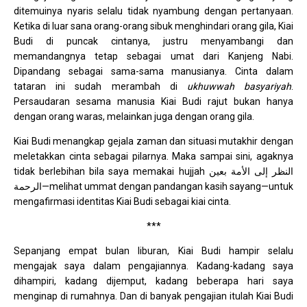
ditemuinya nyaris selalu tidak nyambung dengan pertanyaan.
Ketika di luar sana orang-orang sibuk menghindari orang gila, Kiai
Budi di puncak cintanya, justru menyambangi dan
memandangnya tetap sebagai umat dari Kanjeng Nabi.
Dipandang sebagai sama-sama manusianya. Cinta dalam
tataran ini sudah merambah di
ukhuwwah basyariyah
.
Persaudaran sesama manusia Kiai Budi rajut bukan hanya
dengan orang waras, melainkan juga dengan orang gila.
Kiai Budi menangkap gejala zaman dan situasi mutakhir dengan
meletakkan cinta sebagai pilarnya. Maka sampai sini, agaknya
tidak berlebihan bila saya memakai hujjah النظر إلى الأمة بعين
الرحمة—melihat ummat dengan pandangan kasih sayang—untuk
mengafirmasi identitas Kiai Budi sebagai kiai cinta.
***
Sepanjang empat bulan liburan, Kiai Budi hampir selalu
mengajak saya dalam pengajiannya. Kadang-kadang saya
dihampiri, kadang dijemput, kadang beberapa hari saya
menginap di rumahnya. Dan di banyak pengajian itulah Kiai Budi