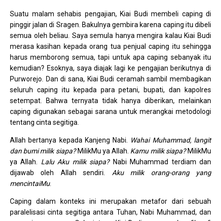
Suatu malam sehabis pengajian, Kiai Budi membeli caping di
pinggir jalan di Sragen. Bakulnya gembira karena caping itu dibeli
semua oleh beliau. Saya semula hanya mengira kalau Kiai Budi
merasa kasihan kepada orang tua penjual caping itu sehingga
harus memborong semua, tapi untuk apa caping sebanyak itu
kemudian? Esoknya, saya diajak lagi ke pengajian berikutnya di
Purworejo. Dan di sana, Kiai Budi ceramah sambil membagikan
seluruh caping itu kepada para petani, bupati, dan kapolres
setempat. Bahwa ternyata tidak hanya diberikan, melainkan
caping digunakan sebagai sarana untuk merangkai metodologi
tentang cinta segitiga.
Allah bertanya kepada Kanjeng Nabi.
Wahai Muhammad, langit
dan bumi milik siapa?
MilikMu ya Allah.
Kamu milik siapa?
MilikMu
ya Allah.
Lalu Aku milik siapa?
Nabi Muhammad terdiam dan
dijawab oleh Allah sendiri.
Aku milik orang-orang yang
mencintaiMu
.
Caping dalam konteks ini merupakan metafor dari sebuah
paralelisasi cinta segitiga antara Tuhan, Nabi Muhammad, dan