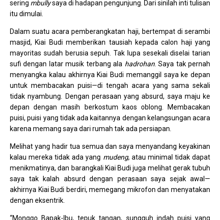
sering
mbully
saya di hadapan pengunjung. Dari sinilah inti tulisan
itu dimulai.
Dalam suatu acara pemberangkatan haji, bertempat di serambi
masjid, Kiai Budi memberikan tausiah kepada calon haji yang
mayoritas sudah berusia sepuh. Tak lupa sesekali diselai tarian
sufi dengan latar musik terbang ala
hadrohan
. Saya tak pernah
menyangka kalau akhirnya Kiai Budi memanggil saya ke depan
untuk membacakan puisi—di tengah acara yang sama sekali
tidak nyambung. Dengan perasaan yang absurd, saya maju ke
depan dengan masih berkostum kaos oblong. Membacakan
puisi, puisi yang tidak ada kaitannya dengan kelangsungan acara
karena memang saya dari rumah tak ada persiapan.
Melihat yang hadir tua semua dan saya menyandang keyakinan
kalau mereka tidak ada yang
mudeng
, atau minimal tidak dapat
menikmatinya, dan barangkali Kiai Budi juga melihat gerak tubuh
saya tak kalah absurd dengan perasaan saya sejak awal—
akhirnya Kiai Budi berdiri, memegang mikrofon dan menyatakan
dengan eksentrik.
“Monggo Bapak-Ibu, tepuk tangan, sungguh indah puisi yang