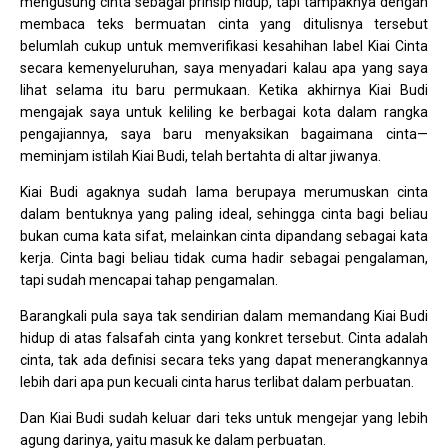
mengusung cinta sebagai prinsip hidup, tapi tampaknya dengan
membaca teks bermuatan cinta yang ditulisnya tersebut
belumlah cukup untuk memverifikasi kesahihan label Kiai Cinta
secara kemenyeluruhan, saya menyadari kalau apa yang saya
lihat selama itu baru permukaan. Ketika akhirnya Kiai Budi
mengajak saya untuk keliling ke berbagai kota dalam rangka
pengajiannya, saya baru menyaksikan bagaimana cinta—
meminjam istilah Kiai Budi, telah bertahta di altar jiwanya.
Kiai Budi agaknya sudah lama berupaya merumuskan cinta
dalam bentuknya yang paling ideal, sehingga cinta bagi beliau
bukan cuma kata sifat, melainkan cinta dipandang sebagai kata
kerja. Cinta bagi beliau tidak cuma hadir sebagai pengalaman,
tapi sudah mencapai tahap pengamalan.
Barangkali pula saya tak sendirian dalam memandang Kiai Budi
hidup di atas falsafah cinta yang konkret tersebut. Cinta adalah
cinta, tak ada definisi secara teks yang dapat menerangkannya
lebih dari apa pun kecuali cinta harus terlibat dalam perbuatan.
Dan Kiai Budi sudah keluar dari teks untuk mengejar yang lebih
agung darinya, yaitu masuk ke dalam perbuatan.