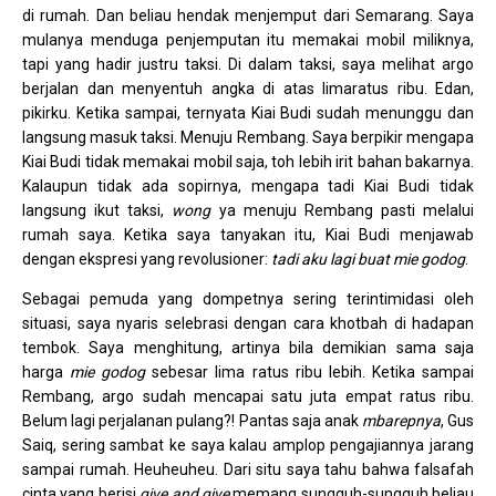
di rumah. Dan beliau hendak menjemput dari Semarang. Saya
mulanya menduga penjemputan itu memakai mobil miliknya,
tapi yang hadir justru taksi. Di dalam taksi, saya melihat argo
berjalan dan menyentuh angka di atas limaratus ribu. Edan,
pikirku. Ketika sampai, ternyata Kiai Budi sudah menunggu dan
langsung masuk taksi. Menuju Rembang. Saya berpikir mengapa
Kiai Budi tidak memakai mobil saja, toh lebih irit bahan bakarnya.
Kalaupun tidak ada sopirnya, mengapa tadi Kiai Budi tidak
langsung ikut taksi,
wong
ya menuju Rembang pasti melalui
rumah saya. Ketika saya tanyakan itu, Kiai Budi menjawab
dengan ekspresi yang revolusioner:
tadi aku lagi buat mie godog
.
Sebagai pemuda yang dompetnya sering terintimidasi oleh
situasi, saya nyaris selebrasi dengan cara khotbah di hadapan
tembok. Saya menghitung, artinya bila demikian sama saja
harga
mie
godog
sebesar lima ratus ribu lebih. Ketika sampai
Rembang, argo sudah mencapai satu juta empat ratus ribu.
Belum lagi perjalanan pulang?! Pantas saja anak
mbarepnya
, Gus
Saiq, sering sambat ke saya kalau amplop pengajiannya jarang
sampai rumah. Heuheuheu. Dari situ saya tahu bahwa falsafah
cinta yang berisi
give and give
memang sungguh-sungguh beliau