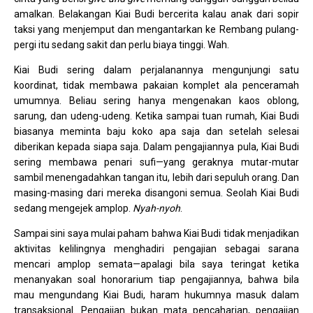
amalkan. Belakangan Kiai Budi bercerita kalau anak dari sopir
taksi yang menjemput dan mengantarkan ke Rembang pulang-
pergi itu sedang sakit dan perlu biaya tinggi. Wah.
Kiai Budi sering dalam perjalanannya mengunjungi satu
koordinat, tidak membawa pakaian komplet ala penceramah
umumnya. Beliau sering hanya mengenakan kaos oblong,
sarung, dan udeng-udeng. Ketika sampai tuan rumah, Kiai Budi
biasanya meminta baju koko apa saja dan setelah selesai
diberikan kepada siapa saja. Dalam pengajiannya pula, Kiai Budi
sering membawa penari sufi—yang geraknya mutar-mutar
sambil menengadahkan tangan itu, lebih dari sepuluh orang. Dan
masing-masing dari mereka disangoni semua. Seolah Kiai Budi
sedang mengejek amplop.
Nyah-nyoh
.
Sampai sini saya mulai paham bahwa Kiai Budi tidak menjadikan
aktivitas kelilingnya menghadiri pengajian sebagai sarana
mencari amplop semata—apalagi bila saya teringat ketika
menanyakan soal honorarium tiap pengajiannya, bahwa bila
mau mengundang Kiai Budi, haram hukumnya masuk dalam
transaksional. Pengajian bukan mata pencaharian, pengajian