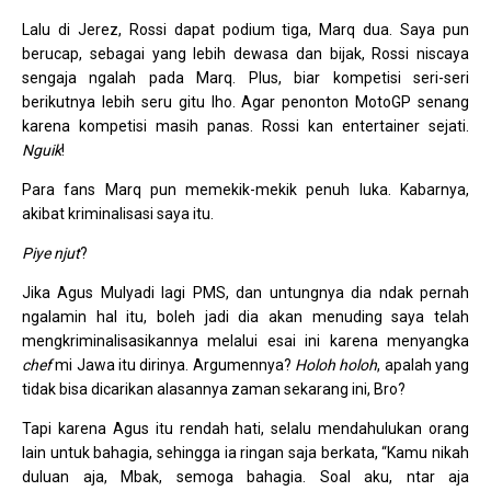
Lalu di Jerez, Rossi dapat podium tiga, Marq dua. Saya pun
berucap, sebagai yang lebih dewasa dan bijak, Rossi niscaya
sengaja ngalah pada Marq. Plus, biar kompetisi seri-seri
berikutnya lebih seru gitu lho. Agar penonton MotoGP senang
karena kompetisi masih panas. Rossi kan entertainer sejati.
Nguik
!
Para fans Marq pun memekik-mekik penuh luka. Kabarnya,
akibat kriminalisasi saya itu.
Piye njut
?
Jika Agus Mulyadi lagi PMS, dan untungnya dia ndak pernah
ngalamin hal itu, boleh jadi dia akan menuding saya telah
mengkriminalisasikannya melalui esai ini karena menyangka
chef
mi Jawa itu dirinya. Argumennya?
Holoh holoh
, apalah yang
tidak bisa dicarikan alasannya zaman sekarang ini, Bro?
Tapi karena Agus itu rendah hati, selalu mendahulukan orang
lain untuk bahagia, sehingga ia ringan saja berkata, “Kamu nikah
duluan aja, Mbak, semoga bahagia. Soal aku, ntar aja