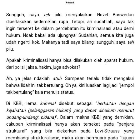
****
Sungguh, saya
teh
pilu menyaksikan Novel Baswedan
diperlakukan sedemikian rupa. Tetapi, ah sudahlah, saya tak
ingin terseret ke dalam perdebatan itu kriminalisasi atau demi
hukum. Ndak bakal ada ujungnya! Sudahlah, semua kita juga
udah ngerti, kok. Makanya tadi saya bilang: sungguh, saya
teh
pilu.
Apakah kriminalisasi hanya bisa dilakukan oleh aparat hukum,
dari polisi, jaksa, hakim, juga advokat?
Ah, ya jelas ndaklah
atuh
. Sampean terlalu tidak mengakui
bahwa lidah ini tak bertulang. Oh ya, kini luaskan lagi jadi “jempol
tak bertulang” kala menulis status.
Di KBBI, lema
kriminal
disebut sebagai “
berkaitan dengan
kejahatan (pelanggaran hukum) yang dapat dihukum menurut
undang-undang; pidana)
”. Dalam makna KBBI yang demikian,
cakupan kriminalisasi hanya akan tersekat pada “penjara
struktural” yang bila diekorkan pada Levi-Strauss yang
membiangi strukturalisme, maka akan bermuara pada “tujuan