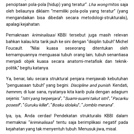
penciptaan pola-pola (hidup) yang teratur”.
Lha wong
mitos saja
oleh beliaunya diklaim “memiliki pola-pola yang teratur” (yang
mengandaikan bisa dibedah secara metodologi-strukturalis),
apalagi kejahatan.
Pemaknaan
kriminalisasi
KBBI tersebut juga masih relevan
bahkan kalau kita tarik jauh ke sini dengan “disiplin tubuh” Michel
Foucault. “Nilai kuasa seseorang ditentukan oleh
kemampuannya menguasai tubuh orang lain; tubuh senantiasa
menjadi objek kuasa secara anatomi-metafisik dan teknik-
politik,” begitu katanya.
Ya, benar, lalu secara struktural penjara menjawab kebutuhan
“penguasaan tubuh” yang begini.
Discipline and punish
. Kendati,
hemmm
, di luar sana, nyatanya kita karib pula dengan adagium
sejenis: “
Istri yang terpenjara
”; “
Suami-suami takut istri
”; “
Pacarku
posesif
”; “
Guruku killer
”; “
Bosku idolaku
”; “
Jomblo merana
”.
Iya, iya, Anda cerdas! Pendekatan strukturalis KBBI dalam
memaknai “
kriminalisasi
” tentu saja berimplikasi negatif pada
kejahatan yang tak menyentuh tubuh. Menusuk jiwa, misal.