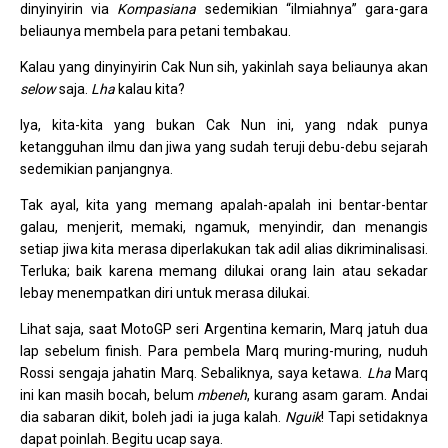
dinyinyirin via
Kompasiana
sedemikian “ilmiahnya” gara-gara
beliaunya membela para petani tembakau.
Kalau yang dinyinyirin Cak Nun sih, yakinlah saya beliaunya akan
selow
saja.
Lha
kalau kita?
Iya, kita-kita yang bukan Cak Nun ini, yang ndak punya
ketangguhan ilmu dan jiwa yang sudah teruji debu-debu sejarah
sedemikian panjangnya.
Tak ayal, kita yang memang apalah-apalah ini bentar-bentar
galau, menjerit, memaki, ngamuk, menyindir, dan menangis
setiap jiwa kita merasa diperlakukan tak adil alias dikriminalisasi.
Terluka; baik karena memang dilukai orang lain atau sekadar
lebay menempatkan diri untuk merasa dilukai.
Lihat saja, saat MotoGP seri Argentina kemarin, Marq jatuh dua
lap sebelum finish. Para pembela Marq muring-muring, nuduh
Rossi sengaja jahatin Marq. Sebaliknya, saya ketawa.
Lha
Marq
ini kan masih bocah, belum
mbeneh
, kurang asam garam. Andai
dia sabaran dikit, boleh jadi ia juga kalah.
Nguik
! Tapi setidaknya
dapat poinlah. Begitu ucap saya.