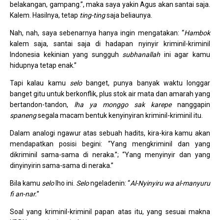
belakangan, gampang.”, maka saya yakin Agus akan santai saja.
Kalem. Hasilnya, tetap
ting-ting
saja beliaunya.
Nah, nah, saya sebenarnya hanya ingin mengatakan: “
Hambok
kalem saja, santai saja di hadapan nyinyir kriminil-kriminil
Indonesia kekinian yang sungguh
subhanallah
ini agar kamu
hidupnya tetap enak.”
Tapi kalau kamu
selo
banget, punya banyak waktu longgar
banget gitu untuk berkonflik, plus stok air mata dan amarah yang
bertandon-tandon,
lha ya monggo sak karepe
nanggapin
spaneng
segala macam bentuk kenyinyiran kriminil-kriminil itu.
Dalam analogi ngawur atas sebuah hadits, kira-kira kamu akan
mendapatkan posisi begini: “Yang mengkriminil dan yang
dikriminil sama-sama di neraka.”; “Yang menyinyir dan yang
dinyinyirin sama-sama di neraka.”
Bila kamu
selo
lho ini.
Selo
ngeladenin: “
Al-Nyinyiru wa al-manyuru
fi an-nar.
”
Soal yang kriminil-kriminil papan atas itu, yang sesuai makna