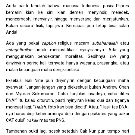
Anda pasti tahulah bahwa manusia Indonesia pasca-Pilpres
kemarin kian ke sini kian demen menyindir, meledek,
mencemooh, menyinyir, hingga menyerang dan menjatuhkan.
Bukan secara fisik, tapi jiwa. Bernapas pun tetap bisa salah
Anda!
Ada yang pakai
caption
religius macam
subahanallah
atau
astaghfirullah
untuk menjustifikasi nyinyirannya. Ada yang
menggunakan pendekatan moralitas. Sedihnya
teh
yang
dinyinyirin sering kali ternyata hanya wacana, prasangka, atau
malah kecurigaan maha dengki belaka.
Eksekusi Bali Nine pun dinyinyirin dengan kecurigaan maha
syahwat: “Jangan-jangan yang dieksekusi bukan Andrew Chan
dan Myuran Sukumaran. Coba tunjukin jasadnya, coba dites
DNA!” Itu kalau diturutin, pasti nyinyiran kelas dua dan tiganya
mencuat lagi: “
Halah
, foto kan bisa diedit!” Atau: “Hasil tes DNA-
nya harus diuji kebenarannya dulu dengan psikotes yang pakai
CAT dulu!”
Yakali
, mau tes PNS.
Tambahan bukti lagi, sosok seteduh Cak Nun pun tempo hari