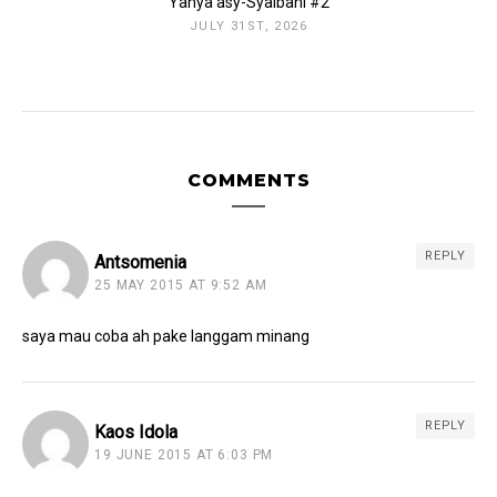
Yahya asy-Syaibani #2
JULY 31ST, 2026
COMMENTS
REPLY
Antsomenia
25 MAY 2015 AT 9:52 AM
saya mau coba ah pake langgam minang
REPLY
Kaos Idola
19 JUNE 2015 AT 6:03 PM