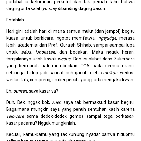
padahal ia keturunan perkutut dan tak pernah tahu bahwa
daging unta kalah
yummy
dibanding daging bacon.
Entahlah.
Hari gini adalah hari di mana semua mulut (dan jempol) begitu
kuasa untuk berbicara, ngotot memfatwa,
ngejudge
, merasa
lebih akademisi dari Prof. Quraish Shihab, sampai-sampai lupa
untuk
adus, jungkatan
, dan bedakan. Maka nggak heran,
tampilannya udah kayak
wedus
. Dan ini akibat dosa Zukerberg
yang bermurah hati memberikan TOA pada semua orang,
sehingga hidup jadi sangat riuh-gaduh oleh
embikan
wedus-
wedus fals, cempreng, ember pecah, yang pada mengaku Irwan.
Eh,
punten
, saya kasar ya?
Duh, Dek, nggak kok,
suer
, saya tak bermaksud kasar begitu.
Bagaimana mungkin saya yang penuh sentuhan kasih karena
selo-care
sama dedek-dedek gemes sampai tega berkasar-
kasar padamu? Nggak mungkinlah.
Kecuali, kamu-kamu yang tak kunjung nyadar bahwa hidupmu