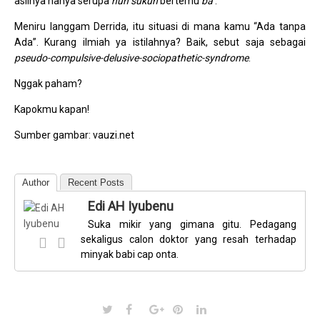
aslinya hanya serupa
nun sukun
bertemu
ba’
.
Meniru langgam Derrida, itu situasi di mana kamu “Ada tanpa
Ada”. Kurang ilmiah ya istilahnya? Baik, sebut saja sebagai
pseudo-compulsive-delusive-sociopathetic-syndrome
.
Nggak paham?
Kapokmu kapan!
Sumber gambar: vauzi.net
Author
Recent Posts
Edi AH Iyubenu
Suka mikir yang gimana gitu. Pedagang
sekaligus calon doktor yang resah terhadap
minyak babi cap onta.