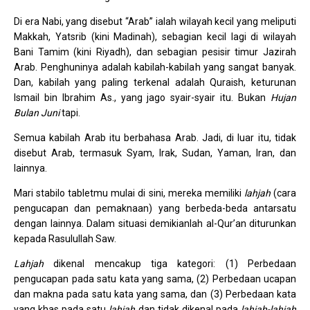
Di era Nabi, yang disebut “Arab” ialah wilayah kecil yang meliputi
Makkah, Yatsrib (kini Madinah), sebagian kecil lagi di wilayah
Bani Tamim (kini Riyadh), dan sebagian pesisir timur Jazirah
Arab. Penghuninya adalah kabilah-kabilah yang sangat banyak.
Dan, kabilah yang paling terkenal adalah Quraish, keturunan
Ismail bin Ibrahim As., yang jago syair-syair itu. Bukan
Hujan
Bulan Juni
tapi.
Semua kabilah Arab itu berbahasa Arab. Jadi, di luar itu, tidak
disebut Arab, termasuk Syam, Irak, Sudan, Yaman, Iran, dan
lainnya.
Mari stabilo tabletmu mulai di sini, mereka memiliki
lahjah
(cara
pengucapan dan pemaknaan) yang berbeda-beda antarsatu
dengan lainnya. Dalam situasi demikianlah al-Qur’an diturunkan
kepada Rasulullah Saw.
Lahjah
dikenal mencakup tiga kategori: (1) Perbedaan
pengucapan pada satu kata yang sama, (2) Perbedaan ucapan
dan makna pada satu kata yang sama, dan (3) Perbedaan kata
yang khas pada satu
lahjah
dan tidak dikenal pada
lahjah-lahjah