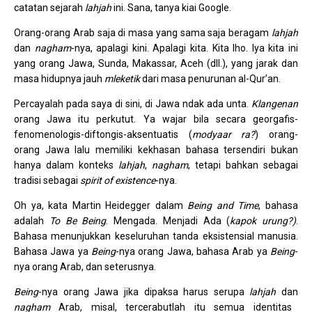
catatan sejarah
lahjah
ini. Sana, tanya kiai Google.
Orang-orang Arab saja di masa yang sama saja beragam
lahjah
dan
nagham
-nya, apalagi kini. Apalagi kita. Kita lho. Iya kita ini
yang orang Jawa, Sunda, Makassar, Aceh (dll.), yang jarak dan
masa hidupnya jauh
mleketik
dari masa penurunan al-Qur’an.
Percayalah pada saya di sini, di Jawa ndak ada unta.
Klangenan
orang Jawa itu perkutut. Ya wajar bila secara georgafis-
fenomenologis-diftongis-aksentuatis (
modyaar ra?
) orang-
orang Jawa lalu memiliki kekhasan bahasa tersendiri bukan
hanya dalam konteks
lahjah
,
nagham
, tetapi bahkan sebagai
tradisi sebagai
spirit of existence
-nya.
Oh ya, kata Martin Heidegger dalam
Being and Time
, bahasa
adalah
To Be Being
. Mengada. Menjadi Ada (
kapok urung?)
.
Bahasa menunjukkan keseluruhan tanda eksistensial manusia.
Bahasa Jawa ya
Being
-nya orang Jawa, bahasa Arab ya
Being
-
nya orang Arab, dan seterusnya.
Being
-nya orang Jawa jika dipaksa harus serupa
lahjah
dan
nagham
Arab, misal, tercerabutlah itu semua identitas