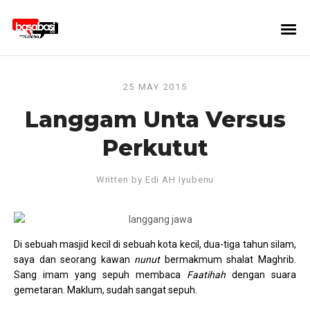
25 MAY 2015
Langgam Unta Versus
Perkutut
Written by
Edi AH Iyubenu
Di sebuah masjid kecil di sebuah kota kecil, dua-tiga tahun silam,
saya dan seorang kawan
nunut
bermakmum shalat Maghrib.
Sang imam yang sepuh membaca
Faatihah
dengan suara
gemetaran. Maklum, sudah sangat sepuh.