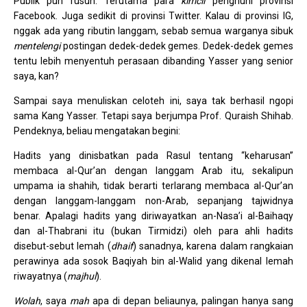
Publik pun rusuh. Terutama para
kimcil
penghuni provinsi
Facebook. Juga sedikit di provinsi Twitter. Kalau di provinsi IG,
nggak ada yang ributin langgam, sebab semua warganya sibuk
mentelengi
postingan dedek-dedek gemes. Dedek-dedek gemes
tentu lebih menyentuh perasaan dibanding Yasser yang senior
saya, kan?
Sampai saya menuliskan celoteh ini, saya tak berhasil ngopi
sama Kang Yasser. Tetapi saya berjumpa Prof. Quraish Shihab.
Pendeknya, beliau mengatakan begini:
Hadits yang dinisbatkan pada Rasul tentang “keharusan”
membaca al-Qur’an dengan langgam Arab itu, sekalipun
umpama ia shahih, tidak berarti terlarang membaca al-Qur’an
dengan langgam-langgam non-Arab, sepanjang tajwidnya
benar. Apalagi hadits yang diriwayatkan an-Nasa’i al-Baihaqy
dan al-Thabrani itu (bukan Tirmidzi) oleh para ahli hadits
disebut-sebut lemah (
dhaif
) sanadnya, karena dalam rangkaian
perawinya ada sosok Baqiyah bin al-Walid yang dikenal lemah
riwayatnya (
majhul
).
Wolah
, saya
mah
apa di depan beliaunya, palingan hanya sang