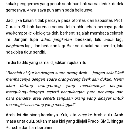
kakak penggemes yang penuh sentuhan hati sama dedek-dedek
gemesnya.
Aiwa
, saya pun amin pada beliaunya.
Jadi, jika kalian tidak percaya pada otoritas dan kapasitas Prof.
Quraish Shihab karena merasa lebih ahli sebab percaya pada
link
-kompor-icik-icik-gitu-deh, berhenti sajalah membaca celoteh
ini. Jangan lupa
adus, jungkatan
, bedakan, lalu
adus
lagi,
jungkatan
lagi, dan bedakan lagi. Biar ndak sakit hati sendiri, lalu
ndak bisa tidur sendiri.
Ini dia hadits yang ramai dijadikan rujukan itu:
“
Bacalah al-Qur’an dengan suara orang Arab…., jangan sekali-kali
membacanya dengan suara orang-orang fasik dan dukun. Nanti
akan datang orang-orang yang membacanya dengan
mengulang-ulangnya seperti pengulangan para penyanyi dan
para pendeta atau seperti tangisan orang yang dibayar untuk
menangisi seseorang yang meninggal.
”
Arab. Ini dia biang keroknya. Yuk, kita
cuss
ke Arab dulu. Arab
masa unta dulu, bukan masa kini yang dijejali Prado, GMC, hingga
Porsche dan Lamborghini.