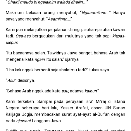
“
Ghairil maudu bi ngalaihim waladd dhallin….
”
Makmum belasan orang menyahut, “
Ngaaamiinnn
….” Hanya
saya yang menyahut: “
Aaamiinnn
….”
Kami pun melanjutkan perjalanan diiringi pisuhan-pisuhan kawan
tadi.
Osa-asu
bergugukan dari mulutnya yang tak sepi
klepas-
klepus
.
“Itu bacaannya salah. Tajwidnya Jawa banget, bahasa Arab tak
mengenal kata
ngain
. Itu salah,” ujarnya.
“Lha kok nggak berhenti saja shalatmu tadi?” tukas saya.
“
Asu
!” desisnya.
“Bahasa Arab nggak ada kata
asu
, adanya
kalbun
.”
Kami terkekeh. Sampai pada perayaan Isra’ Mi’raj di Istana
Negara beberapa hari lalu, Yasser Arafat, dosen UIN Sunan
Kalijaga Jogja, membacakan surat ayat-ayat al-Qur’an dengan
nada
njawani
. Langgam Jawa.