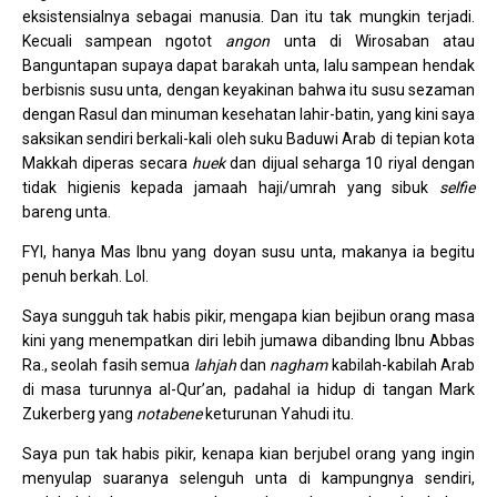
eksistensialnya sebagai manusia. Dan itu tak mungkin terjadi.
Kecuali sampean ngotot
angon
unta di Wirosaban atau
Banguntapan supaya dapat barakah unta, lalu sampean hendak
berbisnis susu unta, dengan keyakinan bahwa itu susu sezaman
dengan Rasul dan minuman kesehatan lahir-batin, yang kini saya
saksikan sendiri berkali-kali oleh suku Baduwi Arab di tepian kota
Makkah diperas secara
huek
dan dijual seharga 10 riyal dengan
tidak higienis kepada jamaah haji/umrah yang sibuk
selfie
bareng unta.
FYI, hanya Mas Ibnu yang doyan susu unta, makanya ia begitu
penuh berkah. Lol.
Saya sungguh tak habis pikir, mengapa kian bejibun orang masa
kini yang menempatkan diri lebih jumawa dibanding Ibnu Abbas
Ra., seolah fasih semua
lahjah
dan
nagham
kabilah-kabilah Arab
di masa turunnya al-Qur’an, padahal ia hidup di tangan Mark
Zukerberg yang
notabene
keturunan Yahudi itu.
Saya pun tak habis pikir, kenapa kian berjubel orang yang ingin
menyulap suaranya selenguh unta di kampungnya sendiri,