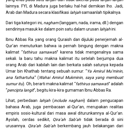
lainnya. FYI, di Madura juga berlaku hal-hal demikian lho. Jadi,
Arab dan Madura secara klasifikasi
lahjah
samaanlah tipikalnya.
Dari tiga kategori ini,
nagham
(langgam, nada, irama, dll.) dengan
sendirinya masuk ke dalam poin satu dalam urusan
lahjah
ini.
Ibnu Abbas Ra. yang orang Quraish dan dijuluki penerjemah al-
Qur’an menuturkan bahwa ia pernah bingung dengan makna
kalimat “
fathirus samawati
” karena tidak mengenalnya sama
sekali. Ia baru tahu makna kalimat itu setelah berjumpa dua
orang Arab dari kabilah lain dan berkata salah satunya kepada
Umar bin Khathab tentang sebuah sumur: “
Ya Amirul Mu’minin,
ana fathartuha
.” (
Wahai Amirul Mukminin, saya yang membuat
sumur itu
). Oh, berarti makna kalimat “
fathirus samawati
” adalah
“
pencipta langit
”, begitu kira-kira gumaman Ibnu Abbas Ra.
Lihat, perbedaan
lahjah
(
include
nagham
) dalam pengucapan
bahasa Arab, juga pembacaan al-Qur’an, merupakan realitas
empiris sosio-kultural dari masa awal diturunkannya al-Qur’an.
Ayolah, cerdas sedikit,
Qira’ah Sab’ah
tidak berada di sini
urusannya.
Qira’ah Sab’ah
berkembang jauh belakangan dari