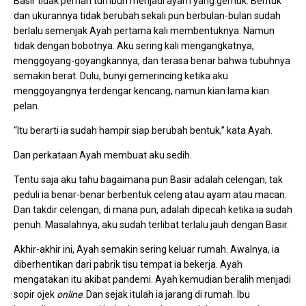
Basir tidak pernah tumbuh menjadi ayam yang gemuk. Bentuk
dan ukurannya tidak berubah sekali pun berbulan-bulan sudah
berlalu semenjak Ayah pertama kali membentuknya. Namun
tidak dengan bobotnya. Aku sering kali mengangkatnya,
menggoyang-goyangkannya, dan terasa benar bahwa tubuhnya
semakin berat. Dulu, bunyi gemerincing ketika aku
menggoyangnya terdengar kencang, namun kian lama kian
pelan.
“Itu berarti ia sudah hampir siap berubah bentuk,” kata Ayah.
Dan perkataan Ayah membuat aku sedih.
Tentu saja aku tahu bagaimana pun Basir adalah celengan, tak
peduli ia benar-benar berbentuk celeng atau ayam atau macan.
Dan takdir celengan, di mana pun, adalah dipecah ketika ia sudah
penuh. Masalahnya, aku sudah terlibat terlalu jauh dengan Basir.
Akhir-akhir ini, Ayah semakin sering keluar rumah. Awalnya, ia
diberhentikan dari pabrik tisu tempat ia bekerja. Ayah
mengatakan itu akibat pandemi. Ayah kemudian beralih menjadi
sopir ojek
online
. Dan sejak itulah ia jarang di rumah. Ibu