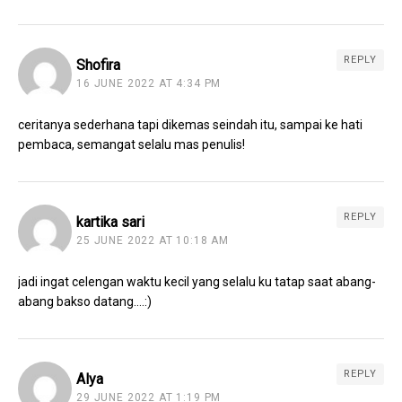
REPLY
Shofira
16 JUNE 2022 AT 4:34 PM
ceritanya sederhana tapi dikemas seindah itu, sampai ke hati
pembaca, semangat selalu mas penulis!
REPLY
kartika sari
25 JUNE 2022 AT 10:18 AM
jadi ingat celengan waktu kecil yang selalu ku tatap saat abang-
abang bakso datang….:)
REPLY
Alya
29 JUNE 2022 AT 1:19 PM