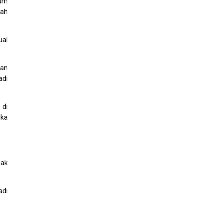
lum
kah
ual
gan
adi
 di
ika
gak
adi