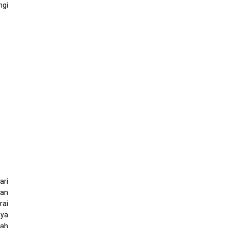
ngi
ari
san
rai
nya
lah