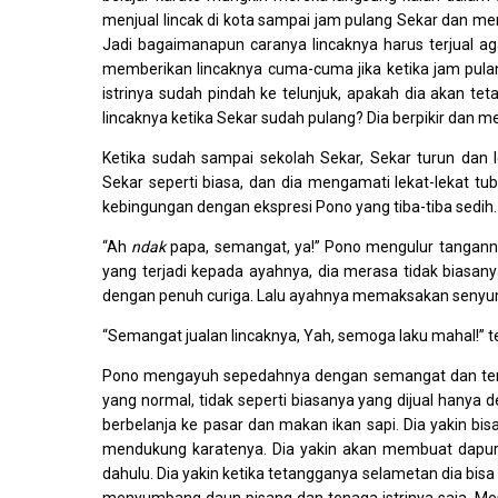
menjual lincak di kota sampai jam pulang Sekar dan me
Jadi bagaimanapun caranya lincaknya harus terjual ag
memberikan lincaknya cuma-cuma jika ketika jam pulan
istrinya sudah pindah ke telunjuk, apakah dia akan te
lincaknya ketika Sekar sudah pulang? Dia berpikir dan m
Ketika sudah sampai sekolah Sekar, Sekar turun da
Sekar seperti biasa, dan dia mengamati lekat-lekat tu
kebingungan dengan ekspresi Pono yang tiba-tiba sedih.
“Ah
ndak
papa, semangat, ya!” Pono mengulur tanganny
yang terjadi kepada ayahnya, dia merasa tidak biasa
dengan penuh curiga. Lalu ayahnya memaksakan senyum
“Semangat jualan lincaknya, Yah, semoga laku mahal!” ter
Pono mengayuh sepedahnya dengan semangat dan terse
yang normal, tidak seperti biasanya yang dijual hanya 
berbelanja ke pasar dan makan ikan sapi. Dia yakin bi
mendukung karatenya. Dia yakin akan membuat dapur
dahulu. Dia yakin ketika tetangganya selametan dia bis