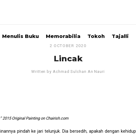
Menulis Buku
Memorabilia
Tokoh
Tajalli
2 OCTOBER 2020
Lincak
Written by
Achmad Sulchan An Nauri
 2015 Original Painting on Chairish.com
inannya pindah ke jari telunjuk. Dia bersedih, apakah dengan kehidu