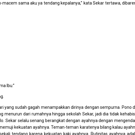
em-macem sama aku ya tendang kepalanya,” kata Sekar tertawa, dibare
ma Ibu.”
ng.
ari yang sudah gagah menampakkan dirinya dengan sempurna. Pono d
g menurun dari rumahnya hingga sekolah Sekar, jadi dia tidak kehabi
ilo. Sekar selalu senang berangkat dengan ayahnya dengan mengenda
emuji kekuatan ayahnya. Teman-teman karatenya bilang kalau ayah
ekali tendang karena kekuatan kaki ayahnya. Rutinitas ayahnya ada