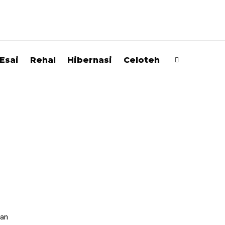
Esai
Rehal
Hibernasi
Celoteh
pan