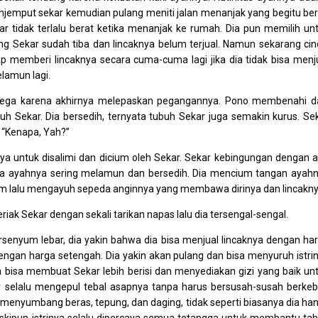
njemput sekar kemudian pulang meniti jalan menanjak yang begitu ber
ar tidak terlalu berat ketika menanjak ke rumah. Dia pun memilih un
g Sekar sudah tiba dan lincaknya belum terjual. Namun sekarang cin
tap memberi lincaknya secara cuma-cuma lagi jika dia tidak bisa menj
elamun lagi.
n lega karena akhirnya melepaskan pegangannya. Pono membenahi d
buh Sekar. Dia bersedih, ternyata tubuh Sekar juga semakin kurus. Se
 “Kenapa, Yah?”
a untuk disalimi dan dicium oleh Sekar. Sekar kebingungan dengan 
nya ayahnya sering melamun dan bersedih. Dia mencium tangan ayah
 lalu mengayuh sepeda anginnya yang membawa dirinya dan lincakny
iak Sekar dengan sekali tarikan napas lalu dia tersengal-sengal.
nyum lebar, dia yakin bahwa dia bisa menjual lincaknya dengan ha
dengan harga setengah. Dia yakin akan pulang dan bisa menyuruh istri
sa bisa membuat Sekar lebih berisi dan menyediakan gizi yang baik un
 selalu mengepul tebal asapnya tanpa harus bersusah-susah berke
a menyumbang beras, tepung, dan daging, tidak seperti biasanya dia ha