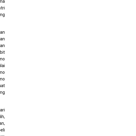
ama
stri
ang
kan
kan
ran
bit
ono
lai
ono
ono
uat
ang
ari
ih,
an,
eli