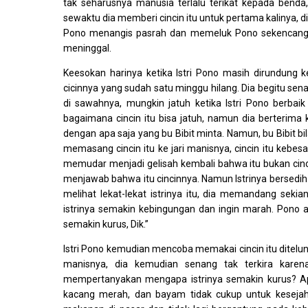
tak seharusnya manusia terlalu terikat kepada bend
sewaktu dia memberi cincin itu untuk pertama kalinya, d
Pono menangis pasrah dan memeluk Pono sekencang-k
meninggal.
Keesokan harinya ketika Istri Pono masih dirundung
cicinnya yang sudah satu minggu hilang. Dia begitu sen
di sawahnya, mungkin jatuh ketika Istri Pono berbai
bagaimana cincin itu bisa jatuh, namun dia berterima 
dengan apa saja yang bu Bibit minta. Namun, bu Bibit bil
memasang cincin itu ke jari manisnya, cincin itu kebe
memudar menjadi gelisah kembali bahwa itu bukan cinc
menjawab bahwa itu cincinnya. Namun Istrinya bersedi
melihat lekat-lekat istrinya itu, dia memandang seki
istrinya semakin kebingungan dan ingin marah. Pono 
semakin kurus, Dik.”
Istri Pono kemudian mencoba memakai cincin itu ditelun
manisnya, dia kemudian senang tak terkira karen
mempertanyakan mengapa istrinya semakin kurus? A
kacang merah, dan bayam tidak cukup untuk keseja