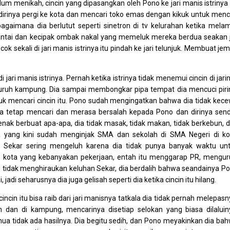
lum menikah, cincin yang dipasangkan oleh Pono ke jari manis istrinya 
 dirinya pergi ke kota dan mencari toko emas dengan kikuk untuk menc
 bagaimana dia berlutut seperti sinetron di tv kelurahan ketika mela
 pantai dan kecipak ombak nakal yang memeluk mereka berdua seakan j
ok sekali di jari manis istrinya itu pindah ke jari telunjuk. Membuat jem
di jari manis istrinya. Pernah ketika istrinya tidak menemui cincin di jari
uruh kampung. Dia sampai membongkar pipa tempat dia mencuci piri
uk mencari cincin itu. Pono sudah mengingatkan bahwa dia tidak kec
nya tetap mencari dan merasa bersalah kepada Pono dan dirinya sendi
k enak berbuat apa-apa, dia tidak masak, tidak makan, tidak berkebun, 
ya yang kini sudah menginjak SMA dan sekolah di SMA Negeri di ko
 Sekar sering mengeluh karena dia tidak punya banyak waktu un
g kota yang kebanyakan pekerjaan, entah itu menggarap PR, mengur
an tidak menghiraukan keluhan Sekar, dia berdalih bahwa seandainya P
, jadi seharusnya dia juga gelisah seperti dia ketika cincin itu hilang.
cin itu bisa raib dari jari manisnya tatkala dia tidak pernah melepasn
 dan di kampung, mencarinya disetiap selokan yang biasa dilaluin
ua tidak ada hasilnya. Dia begitu sedih, dan Pono meyakinkan dia ba