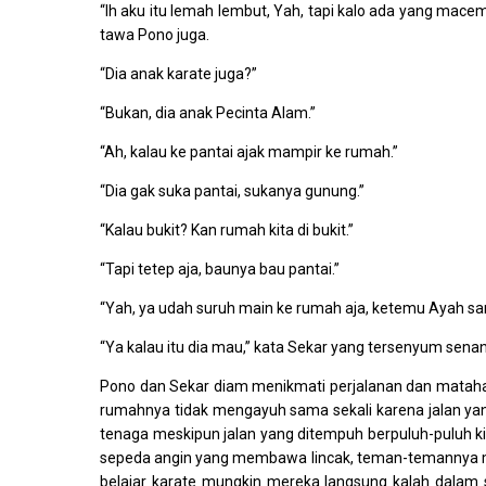
“Ih aku itu lemah lembut, Yah, tapi kalo ada yang mac
tawa Pono juga.
“Dia anak karate juga?”
“Bukan, dia anak Pecinta Alam.”
“Ah, kalau ke pantai ajak mampir ke rumah.”
“Dia gak suka pantai, sukanya gunung.”
“Kalau bukit? Kan rumah kita di bukit.”
“Tapi tetep aja, baunya bau pantai.”
“Yah, ya udah suruh main ke rumah aja, ketemu Ayah sa
“Ya kalau itu dia mau,” kata Sekar yang tersenyum sena
Pono dan Sekar diam menikmati perjalanan dan matah
rumahnya tidak mengayuh sama sekali karena jalan yan
tenaga meskipun jalan yang ditempuh berpuluh-puluh k
sepeda angin yang membawa lincak, teman-temannya m
belajar karate mungkin mereka langsung kalah dalam s