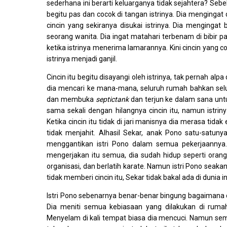
sederhana ini berarti keluarganya tidak sejahtera? Sebe
begitu pas dan cocok di tangan istrinya. Dia mengingat
cincin yang sekiranya disukai istrinya. Dia mengingat
seorang wanita. Dia ingat matahari terbenam di bibir
ketika istrinya menerima lamarannya. Kini cincin yang coc
istrinya menjadi ganjil.
Cincin itu begitu disayangi oleh istrinya, tak pernah alpa 
dia mencari ke mana-mana, seluruh rumah bahkan sel
dan membuka
septictank
dan terjun ke dalam sana unt
sama sekali dengan hilangnya cincin itu, namun istri
Ketika cincin itu tidak di jari manisnya dia merasa tida
tidak menjahit. Alhasil Sekar, anak Pono satu-satun
menggantikan istri Pono dalam semua pekerjaannya.
mengerjakan itu semua, dia sudah hidup seperti oran
organisasi, dan berlatih karate. Namun istri Pono seak
tidak memberi cincin itu, Sekar tidak bakal ada di dunia ini
Istri Pono sebenarnya benar-benar bingung bagaimana cin
Dia meniti semua kebiasaan yang dilakukan di rumah
Menyelam di kali tempat biasa dia mencuci. Namun sem