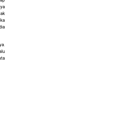
hap
nya
dak
ika
dia
ya.
alu
ata