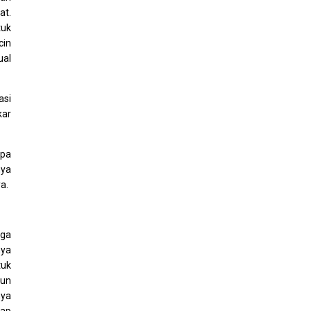
at.
tuk
cin
ual
asi
kar
apa
nya
a.
rga
nya
tuk
bun
nya