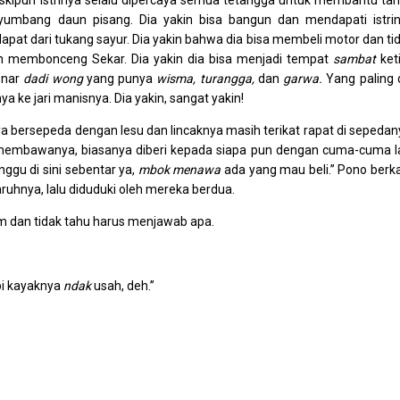
skipun istrinya selalu dipercaya semua tetangga untuk membantu ta
umbang daun pisang. Dia yakin bisa bangun dan mendapati istri
at dari tukang sayur. Dia yakin bahwa dia bisa membeli motor dan ti
an membonceng Sekar. Dia yakin dia bisa menjadi tempat
sambat
ket
enar
dadi wong
yang punya
wisma, turangga,
dan
garwa.
Yang paling 
a ke jari manisnya. Dia yakin, sangat yakin!
 bersepeda dengan lesu dan lincaknya masih terikat rapat di sepedan
membawanya, biasanya diberi kepada siapa pun dengan cuma-cuma l
unggu di sini sebentar ya,
mbok menawa
ada yang mau beli.” Pono berk
ruhnya, lalu diduduki oleh mereka berdua.
m dan tidak tahu harus menjawab apa.
pi kayaknya
ndak
usah, deh.”