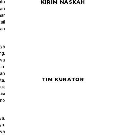
KIRIM NASKAH
itu
ari
mar
ail
ari
nya
ng,
ewa
ri.
dan
TIM KURATOR
ta,
tuk
usi
ono
ya.
ya.
hwa