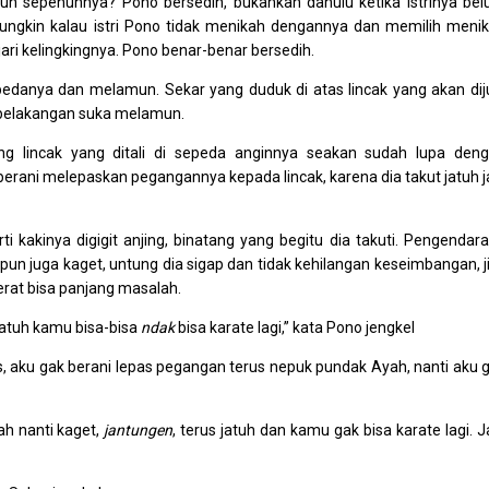
un sepenuhnya? Pono bersedih, bukankah dahulu ketika istrinya be
ngkin kalau istri Pono tidak menikah dengannya dan memilih meni
ari kelingkingnya. Pono benar-benar bersedih.
edanya dan melamun. Sekar yang duduk di atas lincak yang akan dij
g belakangan suka melamun.
 lincak yang ditali di sepeda anginnya seakan sudah lupa den
erani melepaskan pegangannya kepada lincak, karena dia takut jatuh j
i kakinya digigit anjing, binatang yang begitu dia takuti. Pengendara
 pun juga kaget, untung dia sigap dan tidak kehilangan keseimbangan, j
erat bisa panjang masalah.
 jatuh kamu bisa-bisa
ndak
bisa karate lagi,” kata Pono jengkel
s, aku gak berani lepas pegangan terus nepuk pundak Ayah, nanti aku 
ah nanti kaget,
jantungen
, terus jatuh dan kamu gak bisa karate lagi. J