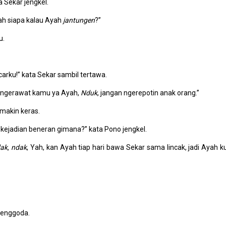
a Sekar jengkel.
ah siapa kalau Ayah
jantungen
?”
u.
carku!” kata Sekar sambil tertawa.
g ngerawat kamu ya Ayah,
Nduk
, jangan ngerepotin anak orang.”
emakin keras.
i kejadian beneran gimana?” kata Pono jengkel.
ak,
ndak
, Yah, kan Ayah tiap hari bawa Sekar sama lincak, jadi Ayah k
menggoda.