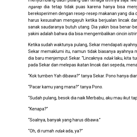
menyumbang daun pisang dan tenaga istrinya saja. Me
ngarep
dia tetap tidak puas karena hanya bisa meny
bereksperimen dengan resep-resep makanan yang dia dap
harus kesusahan mengayuh ketika berjualan lincak d
sanak saudaranya butuh utang. Dia yakin bisa benar-b
yakini adalah bahwa dia bisa mengembalikan cincin istriny
Ketika sudah waktunya pulang, Sekar mendapati ayahnya
Sekar memaklumi itu, namun tidak biasanya ayahnya 
dia baru menjemput Sekar. “Lincaknya
ndak
laku, kita t
pada Sekar dan melepas ikatan lincak dari sepeda, mena
“Kok tumben Yah dibawa?” tanya Sekar. Pono hanya dia
“Pacar kamu yang mana?” tanya Pono.
“Sudah pulang, besok dia naik Merbabu, aku mau ikut ta
“Kenapa?”
“Soalnya, banyak yang harus dibawa.”
“Oh, di rumah
ndak
ada, ya?”