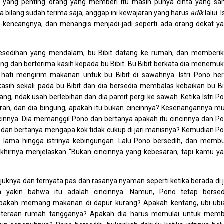
a, yang penting orang yang memberi itu masih punya cinta yang s
ia bilang sudah terima saja, anggap ini kewajaran yang harus
adik
lalui. I
encangnya, dan menangis menjadi-jadi seperti ada orang dekat y
 kesedihan yang mendalam, bu Bibit datang ke rumah, dan memberi
ang dan berterima kasih kepada bu Bibit. Bu Bibit berkata dia menemu
k hati mengirim makanan untuk bu Bibit di sawahnya. Istri Pono he
kasih sekali pada bu Bibit dan dia bersedia membalas kebaikan bu Bi
ang, ndak usah berlebihan dan dia pamit pergi ke sawah. Ketika Istri P
saran, dan dia bingung, apakah itu bukan cincinnya? Kesenangannya mu
innya. Dia memanggil Pono dan bertanya apakah itu cincinnya dan P
h dan bertanya mengapa kok tidak cukup di jari manisnya? Kemudian P
an lama hingga istrinya kebingungan. Lalu Pono bersedih, dan memb
akhirnya menjelaskan “Bukan cincinnya yang kebesaran, tapi kamu y
juknya dan ternyata pas dan rasanya nyaman seperti ketika berada di j
a yakin bahwa itu adalah cincinnya. Namun, Pono tetap bersed
pakah memang makanan di dapur kurang? Apakah kentang, ubi-ubi
hteraan rumah tangganya? Apakah dia harus memulai untuk memb