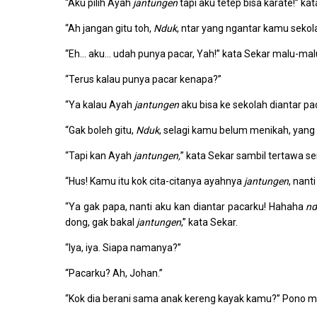
“Aku pilih Ayah
jantungen
tapi aku tetep bisa karate!” kat
“Ah jangan gitu toh,
Nduk
, ntar yang ngantar kamu sekol
“Eh… aku… udah punya pacar, Yah!” kata Sekar malu-mal
“Terus kalau punya pacar kenapa?”
“Ya kalau Ayah
jantungen
aku bisa ke sekolah diantar pa
“Gak boleh gitu,
Nduk
, selagi kamu belum menikah, yan
“Tapi kan Ayah
jantungen,
” kata Sekar sambil tertawa s
“Hus! Kamu itu kok cita-citanya ayahnya
jantungen
, nant
“Ya gak papa, nanti aku kan diantar pacarku! Hahaha
nd
dong, gak bakal
jantungen
,” kata Sekar.
“Iya, iya. Siapa namanya?”
“Pacarku? Ah, Johan.”
“Kok dia berani sama anak kereng kayak kamu?” Pono 