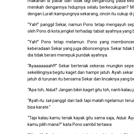
makanan di pasar dan tidak lagi bergantung pada keb
menikah dengannya hidupnya selalu berkecukupan? Mu
dengan Lurah kampungnya sekarang, cincin itu cukup di j
“Yah!” panggil Sekar, namun Pono tetap mengayuh sep
oleh Pono di kota jengkel terhadap tabiat ayahnya yan
“Yah!” Pono tetap melamun. Pono yang membonceng
keberadaan Sekar yang juga diboncengnya. Sekar tidak b
dia tidak berani menepuk pundak ayahnya.
“Ayaaaaaaah!!!” Sekar berteriak sekeras mungkin sepert
sekelilingnya begitu kaget dan hampir jatuh. Ayah sekar
jatuh di turunan itu bersama Sekar dan lincaknya yang b
“Apa toh,
Nduk
? Jangan bikin kaget gitu toh, nanti kalau
“Ayah itu
tak
panggil dari tadi tapi malah ngelamun teru
bisa karate.”
“Tapi kalau kamu teriak kayak gitu sama saja,
Nduk
. Ay
kamu pilih mana?” kata Pono sambil tertawa.