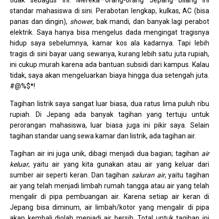
tidak sebagus ini. Mereka—orang-orang Jepang—bilang ini
standar mahasiswa di sini. Perabotan lengkap, kulkas, AC (bisa
panas dan dingin),
shower
, bak mandi, dan banyak lagi perabot
elektrik. Saya hanya bisa mengelus dada mengingat tragisnya
hidup saya sebelumnya, kamar kos ala kadarnya. Tapi lebih
tragis di sini bayar uang sewanya, kurang lebih satu juta rupiah,
ini cukup murah karena ada bantuan subsidi dari kampus. Kalau
tidak, saya akan mengeluarkan biaya hingga dua setengah juta.
#@%$*!
Tagihan listrik saya sangat luar biasa, dua ratus lima puluh ribu
rupiah. Di Jepang ada banyak tagihan yang tertuju untuk
perorangan mahasiswa, luar biasa juga ini pikir saya. Selain
tagihan standar uang sewa kamar dan listrik, ada tagihan air.
Tagihan air ini juga unik, dibagi menjadi dua bagian; tagihan
air
keluar
, yaitu air yang kita gunakan atau air yang keluar dari
sumber air seperti keran. Dan tagihan
saluran air
, yaitu tagihan
air yang telah menjadi limbah rumah tangga atau air yang telah
mengalir di pipa pembuangan air. Karena setiap air keran di
Jepang bisa diminum, air limbah/kotor yang mengalir di pipa
akan kembali diolah menjadi air bersih. Total untuk tagihan ini