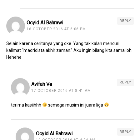
REPLY
Ocyid Al Bahrawi
16 OCTOBER 2016 AT 6:06 PM
Selain karena ceritanya yang oke. Yang tak kalah mencuri
kalimat “madridista akhir zaman.” Aku ingin bilang kita sama loh.
Hehehe
REPLY
Avifah Ve
17 OCTOBER 2016 AT 8:41 AM
terima kasiihhh
semoga musim ini juara liga
REPLY
Ocyid Al Bahrawi
19 OCTOBER 2016 AT 4:34 AM