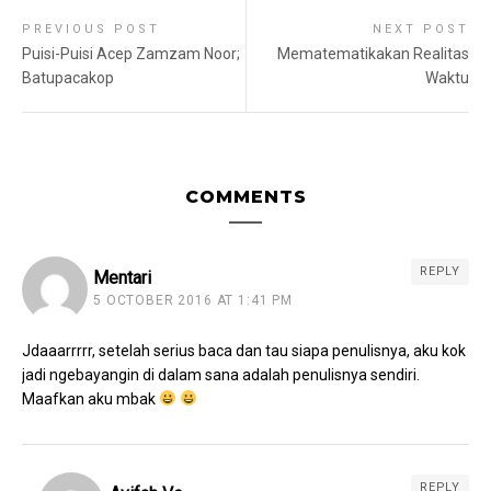
PREVIOUS POST
NEXT POST
Puisi-Puisi Acep Zamzam Noor;
Mematematikakan Realitas
Batupacakop
Waktu
COMMENTS
REPLY
Mentari
5 OCTOBER 2016 AT 1:41 PM
Jdaaarrrrr, setelah serius baca dan tau siapa penulisnya, aku kok
jadi ngebayangin di dalam sana adalah penulisnya sendiri.
Maafkan aku mbak
REPLY