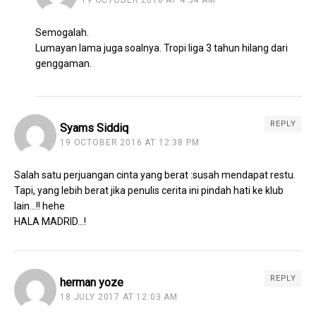
Semogalah.
Lumayan lama juga soalnya. Tropi liga 3 tahun hilang dari
genggaman.
REPLY
Syams Siddiq
19 OCTOBER 2016 AT 12:38 PM
Salah satu perjuangan cinta yang berat :susah mendapat restu.
Tapi, yang lebih berat jika penulis cerita ini pindah hati ke klub
lain…!! hehe
HALA MADRID…!
REPLY
herman yoze
18 JULY 2017 AT 12:03 AM