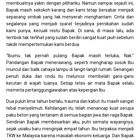
membuatnya yakin dengan pilihanku. Namun sampai sejauh ini,
Bapak masih sekokoh karang dan kami tetap bersabar menjadi
sepasang ombak yang tak menyerah menghantam. Cinta dan
segalanya yang menjadi syarat terjadinya pernikahan sudah
kami punya, kecuali restu Bapak. Di sana, di masa lalu, ada
tembok tak terlihat yang sudah berdiri sangat kuat jauh sebelum
takdir mempertemukan kami berdua.
“Ibumu tak pernah pulang. Bapak masih terluka, Nak.”
Pandangan Bapak menerawang, seperti mengharap sosok Ibu
muncul dari balik cahaya lampu di langit-langit rumah. Genangan
penuh duka dan rindu itu meluncur membelah garis-garis
kerutan di wajah tuanya. Setiap tetes air mata Bapak selalu
meminta pertanggungjawaban atas kepergian Ibu.
Dua puluh lima tahun berlalu, trauma dan kabut itu masih sangat
tebal menyelimuti. Kehilangan itu telah menancap kuat serupa
paku beton yang tertanam di semua bagian jiwa dan raga Bapak.
Sendirian Bapak membesarkan aku, putri semata wayangnya,
sejak usiaku baru menginjak empat tahun. Ibu terpaksa menjadi
TKW ke Malaysia karena masalah ekonomi keluarga. Dan Bapak