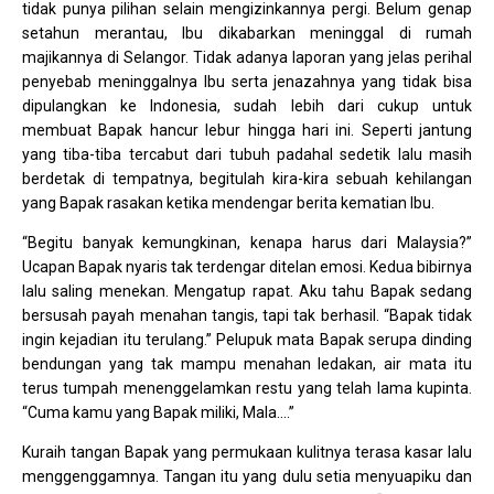
tidak punya pilihan selain mengizinkannya pergi. Belum genap
setahun merantau, Ibu dikabarkan meninggal di rumah
majikannya di Selangor. Tidak adanya laporan yang jelas perihal
penyebab meninggalnya Ibu serta jenazahnya yang tidak bisa
dipulangkan ke Indonesia, sudah lebih dari cukup untuk
membuat Bapak hancur lebur hingga hari ini. Seperti jantung
yang tiba-tiba tercabut dari tubuh padahal sedetik lalu masih
berdetak di tempatnya, begitulah kira-kira sebuah kehilangan
yang Bapak rasakan ketika mendengar berita kematian Ibu.
“Begitu banyak kemungkinan, kenapa harus dari Malaysia?”
Ucapan Bapak nyaris tak terdengar ditelan emosi. Kedua bibirnya
lalu saling menekan. Mengatup rapat. Aku tahu Bapak sedang
bersusah payah menahan tangis, tapi tak berhasil. “Bapak tidak
ingin kejadian itu terulang.” Pelupuk mata Bapak serupa dinding
bendungan yang tak mampu menahan ledakan, air mata itu
terus tumpah menenggelamkan restu yang telah lama kupinta.
“Cuma kamu yang Bapak miliki, Mala….”
Kuraih tangan Bapak yang permukaan kulitnya terasa kasar lalu
menggenggamnya. Tangan itu yang dulu setia menyuapiku dan