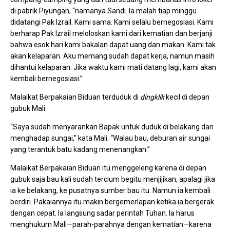
di pabrik Piyungan, “namanya Sandi. Ia malah tiap minggu
didatangi Pak Izrail. Kami sama. Kami selalu bernegosiasi. Kami
berharap Pak Izrail meloloskan kami dari kematian dan berjanji
bahwa esok hari kami bakalan dapat uang dan makan. Kami tak
akan kelaparan. Aku memang sudah dapat kerja, namun masih
dihantui kelaparan. Jika waktu kami mati datang lagi, kami akan
kembali bernegosiasi.”
Malaikat Berpakaian Biduan terduduk di
dingklik
kecil di depan
gubuk Mali.
“Saya sudah menyarankan Bapak untuk duduk di belakang dan
menghadap sungai,” kata Mali. “Walau bau, deburan air sungai
yang terantuk batu kadang menenangkan.”
Malaikat Berpakaian Biduan itu menggeleng karena di depan
gubuk saja bau kali sudah tercium begitu menjijikan, apalagi jika
ia ke belakang, ke pusatnya sumber bau itu. Namun ia kembali
berdiri. Pakaiannya itu makin bergemerlapan ketika ia bergerak
dengan cepat. Ia langsung sadar perintah Tuhan. Ia harus
menghukum Mali—parah-parahnya dengan kematian—karena