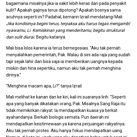
bagaimana misalnya jika ia sakit lebih keras dari pada penyakit
kulit? Apakah gajinya terus dipotong? Apakah bosnya sama
acuhnya seperti ini? Padahal, kemarin Izrail mendatangi Mali.
Jika kondisinya begini terus, terpaksa aku harus tegas mengambl
nyawamu, Li. Kemiskinan yang menderitamu, begitu struktural
dan sulit diurai.
Begitu katanya.
Mali bisa lolos karena ia terus bernegosiasi. “Aku tak pernah
menyalahkan pemerintah, Pak. Walau di sini ada raja yang sudah
tajir sejak lahir dan bisa saja ia memberikan uangnya kepada
miskin dan hina sepertiku, namun aku tak pernah menghina
dirinya.”
“Menghina macam apa, Li?” tanya Izrail.
Mali melihat ke kanan dan ke kiri, kali ini suaranya lirih. “Seperti
apa yang banyak dikatakan orang, Pak. Misalnya Sang Raja itu
tidak memikirkan rakyat. Ia mendapatkan kuasa ya berkat
ayahandanya. Berkah biologis semata. Pun daerah ini
mendapatkan keistimewaan ya karena perjuangan rakyatnya.
Aku tak pernah protes. Aku hanya fokus mendapatkan uang.