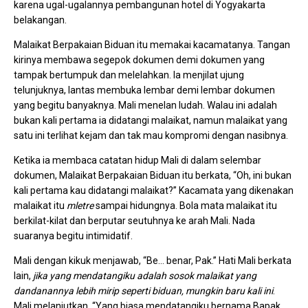
karena ugal-ugalannya pembangunan hotel di Yogyakarta
belakangan.
Malaikat Berpakaian Biduan itu memakai kacamatanya. Tangan
kirinya membawa segepok dokumen demi dokumen yang
tampak bertumpuk dan melelahkan. Ia menjilat ujung
telunjuknya, lantas membuka lembar demi lembar dokumen
yang begitu banyaknya. Mali menelan ludah. Walau ini adalah
bukan kali pertama ia didatangi malaikat, namun malaikat yang
satu ini terlihat kejam dan tak mau kompromi dengan nasibnya.
Ketika ia membaca catatan hidup Mali di dalam selembar
dokumen, Malaikat Berpakaian Biduan itu berkata, “Oh, ini bukan
kali pertama kau didatangi malaikat?” Kacamata yang dikenakan
malaikat itu
mletre
sampai hidungnya. Bola mata malaikat itu
berkilat-kilat dan berputar seutuhnya ke arah Mali. Nada
suaranya begitu intimidatif.
Mali dengan kikuk menjawab, “Be… benar, Pak.” Hati Mali berkata
lain,
jika yang mendatangiku adalah sosok malaikat yang
dandanannya lebih mirip seperti biduan, mungkin baru kali ini
.
Mali melanjutkan, “Yang biasa mendatangiku bernama Bapak