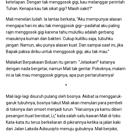
ketetapan. Dengan tak menggosok gigi, kau melanggar perintah
Tuhan. Kenapa kau tak sikat gigi? Masih sakit?”
Mali menelan ludah. Ia lantas berkata, “Aku mempunyai alasan
mengapa hari ini aku tak menggosok gigi—padahal aku paling
rajin menggosok gigi karena tahu mulutku adalah gerbang
masuknya kuman dan bakteri. Cukup kulitku saja, tubuhku
jangan. Namun, aku punya alasan kuat. Dan sampai saat ini, jika
Bapak paksa diriku untuk menggosok gigi, aku tak mau.”
Malaikat Berpakaian Biduan itu geram. “Jelaskan!” katanya
dengan nada bergetar, namun Mali tak gentar. Pokoknya, malam
ini ia tak mau menggosok giginya, apa pun pertaruhannya!
*
Mali lagi-lagi disuruh pulang oleh bosnya. Akibat ia menggaruk-
garuk tubuhnya, bosnya takut Mali akan menulari para pembeli
di tokonya dan omset menjadi turun. “Harusnya ya kamu diberi
pesangon buat berobat, Li,” kata salah satu kawan Mali di toko.
Kata-kata itu terus berkeliaran di pikirannya ketika ia jalan kaki
dari Jalan Laksda Adisucipto menuju gubuknya. Mali berpikir,