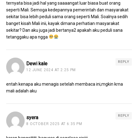
ternyata bisa jadi hal yang saaaangat luar biasa buat orang
seperti Mali. Semoga kedepannya pemerintah dan masyarakat
sekitar bisa lebih peduli sama orang seperti Mali. Soalnya sedih
banget kisah Mali inii, kayak dimana perhatian masyarakat
sekitar? Dan aku juga jadi bertanya2 apakah aku peduli sana
tetanggaku apa ngga
REPLY
Dewi kale
12 JUNE 2024 AT 2:25 PM
entah kenapa aku menagis setelah membaca ini,mgkin krna
mali adalah aku
REPLY
syera
8 OCTOBER 2025 AT 6:35 PM
keren bangetttt, bagusss di segalaaa sisiiii