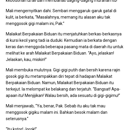
kebodohan Izrail dan membahas daging-daging murahan itu!”
Mali mengernyitkan dahi. Sembari menggaruk-garuk gatal di
kulit, ia berkata, “Masalahnya, memang itu alasan aku tak
menggosok gigi malam ini, Pak.”
Malaikat Berpakaian Biduan itu menjatuhkan berkas-berkasnya
di kursi kecil yang tadi ia duduki. Kemudian ia berkata dengan
keras dan menggoda beberapa pasang mata di daerah itu untuk
melihat ke arah Malaikat Berpakaian Biduan. “Ayo, jelaskan!
Jelaskan, kau, miskin!”
Mali membuka mulutnya. Gigi-gigi putih dan bersih karena rajin
gosok gigi itu metampakkan diri tepat di hadapan Malaikat
Berpakaian Biduan. Namun, Malaikat Berpakaian Biduan itu
terkejut. Ia melompat ke belakang dan terjatuh. “Bangsat! Apa-
apaan itu! Menjijikan! Walau bersih, ada sesuatu di gigi-gigimu!”
Mali menjawab, “Ya, benar, Pak. Sebab itu aku tak mau
menggosok gigiku malam ini. Bahkan besok malam dan
seterusnya.”
“Itu kotor! Jorok!”