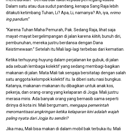
Dalam satu atau dua sudut pandang, kenapa Sang Raja lebih
ditakuti ketimbang Tuhan, Li? Apa, Li, namanya? Ah, iya,
nrimo
ing pandum
.”
“Karena Tuhan Maha Pemurah, Pak. Sedang Raja, lihat saja
mayat-mayat bergelimpangan di jalan karena
klitih
, bunuh diri,
pembunuhan, mereka justru berdansa dengan Dana
Keistimewaan.” Setelah itu Mali lagi-lagi terbebas dari kematian.
Ketika terhuyung-huyung dalam perjalanan ke gubuk, di jalan
ada sebuah lembaga kolektif yang sedang membagi-bagikan
makanan di jalan. Mata Mali tak sengaja bersitatap dengan salah
satu anggota kelompok kolektif itu. Ia diberi satu nasi bungkus.
Katanya, makanan-makanan itu dibagikan untuk anak kos,
pekerja, dan orang-orang yang kelaparan di Jogja. Mali justru
merasa miris. Ada banyak orang yang bernasib sama seperti
dirinya di kota ini. Mali bergumam,
mengapa pemerintah
meromantisasi angkringan ketika kelaparan kini adalah wajah
paling nyata dari Jogja itu sendiri?
Jika mau, Mali bisa makan di dalam mobil bak terbuka itu. Mali