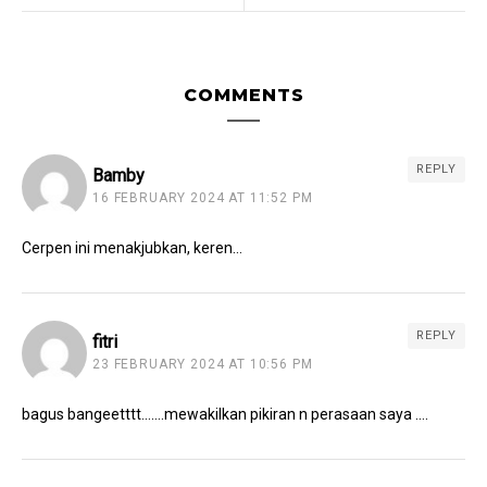
COMMENTS
REPLY
Bamby
16 FEBRUARY 2024 AT 11:52 PM
Cerpen ini menakjubkan, keren…
REPLY
fitri
23 FEBRUARY 2024 AT 10:56 PM
bagus bangeetttt…….mewakilkan pikiran n perasaan saya ….