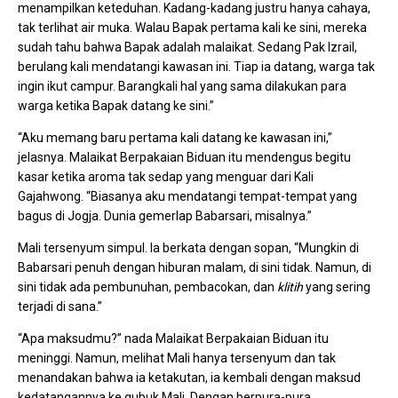
menampilkan keteduhan. Kadang-kadang justru hanya cahaya,
tak terlihat air muka. Walau Bapak pertama kali ke sini, mereka
sudah tahu bahwa Bapak adalah malaikat. Sedang Pak Izrail,
berulang kali mendatangi kawasan ini. Tiap ia datang, warga tak
ingin ikut campur. Barangkali hal yang sama dilakukan para
warga ketika Bapak datang ke sini.”
“Aku memang baru pertama kali datang ke kawasan ini,”
jelasnya. Malaikat Berpakaian Biduan itu mendengus begitu
kasar ketika aroma tak sedap yang menguar dari Kali
Gajahwong. “Biasanya aku mendatangi tempat-tempat yang
bagus di Jogja. Dunia gemerlap Babarsari, misalnya.”
Mali tersenyum simpul. Ia berkata dengan sopan, “Mungkin di
Babarsari penuh dengan hiburan malam, di sini tidak. Namun, di
sini tidak ada pembunuhan, pembacokan, dan
klitih
yang sering
terjadi di sana.”
“Apa maksudmu?” nada Malaikat Berpakaian Biduan itu
meninggi. Namun, melihat Mali hanya tersenyum dan tak
menandakan bahwa ia ketakutan, ia kembali dengan maksud
kedatangannya ke gubuk Mali. Dengan berpura-pura