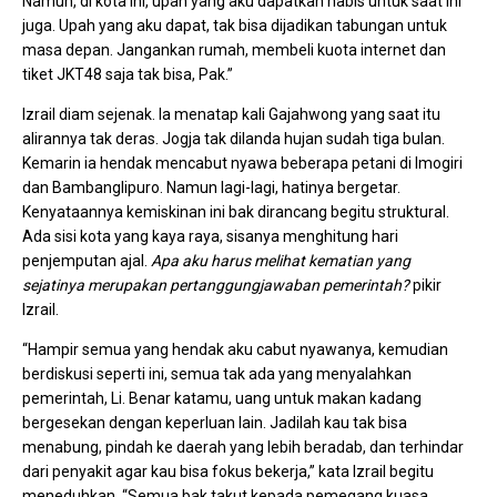
Namun, di kota ini, upah yang aku dapatkan habis untuk saat ini
juga. Upah yang aku dapat, tak bisa dijadikan tabungan untuk
masa depan. Jangankan rumah, membeli kuota internet dan
tiket JKT48 saja tak bisa, Pak.”
Izrail diam sejenak. Ia menatap kali Gajahwong yang saat itu
alirannya tak deras. Jogja tak dilanda hujan sudah tiga bulan.
Kemarin ia hendak mencabut nyawa beberapa petani di Imogiri
dan Bambanglipuro. Namun lagi-lagi, hatinya bergetar.
Kenyataannya kemiskinan ini bak dirancang begitu struktural.
Ada sisi kota yang kaya raya, sisanya menghitung hari
penjemputan ajal.
Apa aku harus melihat kematian yang
sejatinya merupakan pertanggungjawaban pemerintah?
pikir
Izrail.
“Hampir semua yang hendak aku cabut nyawanya, kemudian
berdiskusi seperti ini, semua tak ada yang menyalahkan
pemerintah, Li. Benar katamu, uang untuk makan kadang
bergesekan dengan keperluan lain. Jadilah kau tak bisa
menabung, pindah ke daerah yang lebih beradab, dan terhindar
dari penyakit agar kau bisa fokus bekerja,” kata Izrail begitu
meneduhkan. “Semua bak takut kepada pemegang kuasa.