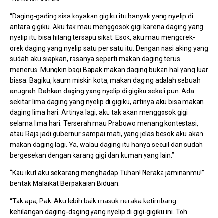
“Daging-gading sisa koyakan gigiku itu banyak yang nyelip di
antara gigiku. Aku tak mau menggosok gigi karena daging yang
nyelip itu bisa hilang tersapu sikat. Esok, aku mau mengorek-
orek daging yang nyelip satu per satu itu. Dengan nasi aking yang
sudah aku siapkan, rasanya seperti makan daging terus
menerus. Mungkin bagi Bapak makan daging bukan hal yang luar
biasa. Bagiku, kaum miskin kota, makan daging adalah sebuah
anugrah. Bahkan daging yang nyelip di gigiku sekali pun. Ada
sekitar lima daging yang nyelip di gigiku, artinya aku bisa makan
daging lima hari. Artinya lagi, aku tak akan menggosok gigi
selama lima hari. Terserah mau Prabowo menang kontestasi,
atau Raja jadi gubernur sampai mati, yang jelas besok aku akan
makan daging lagi. Ya, walau daging itu hanya secuil dan sudah
bergesekan dengan karang gigi dan kuman yang lain.”
“Kau ikut aku sekarang menghadap Tuhan! Neraka jaminanmu!”
bentak Malaikat Berpakaian Biduan.
“Tak apa, Pak. Aku lebih baik masuk neraka ketimbang
kehilangan daging-daging yang nyelip di gigi-gigiku ini. Toh