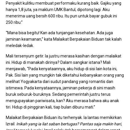
Penyakit kulitku membuat performaku kurang baik. Gajiku yang
hanya 1,8 juta, ya maklum UMK Bantul, dipotong lagi. Aku
menerima uang bersih 600 ribu. Itu pun untuk bayar gubuk ini
250 ribu.”
“Mana bisa begitu! Kan ada tunjangan kesehatan. Ada juga
jaminan keamanan,” kata Malaikat Berpakaian Biduan tak kalah
meledak-ledak.
Mali tersenyum getir. Ia justru merasa kasihan dengan malaikat
ini. Hidup di manakah dirinya? Dalam sangkar istana? Mali
menjawab, “Pada kenyataannya, aku hidup di sisi lain kota ini,
Pak. Sisi lain yang mungkin tak diketahui kebanyakan orang yang
melihat Yogyakarta dari sudut pandang yang romantis dan
istimewa. Pada kenyataannya, jaminan pekerja di sini masih
buruk seburuk-buruknya. Sedang pemerintah justru terus
mengupayakan pariwisata, kan? Aku merasa bahwa aku anak
tiri. Hidup di pinggiran kali, tiap bulan diburu mati.”
Malaikat Berpakaian Biduan itu terhenyak. Ia lantas memikirkan
Izrail.
Inikah yang ia liat saban bertugas? Pantas saja makin hari,