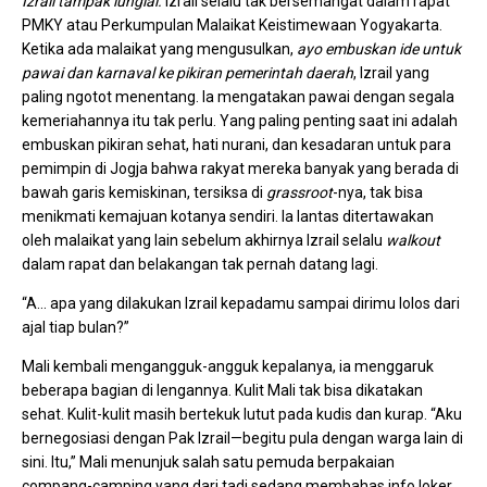
Izrail tampak lunglai.
Izrail selalu tak bersemangat dalam rapat
PMKY atau Perkumpulan Malaikat Keistimewaan Yogyakarta.
Ketika ada malaikat yang mengusulkan,
ayo embuskan ide untuk
pawai dan karnaval ke pikiran pemerintah daerah
, Izrail yang
paling ngotot menentang. Ia mengatakan pawai dengan segala
kemeriahannya itu tak perlu. Yang paling penting saat ini adalah
embuskan pikiran sehat, hati nurani, dan kesadaran untuk para
pemimpin di Jogja bahwa rakyat mereka banyak yang berada di
bawah garis kemiskinan, tersiksa di
grassroot
-nya, tak bisa
menikmati kemajuan kotanya sendiri. Ia lantas ditertawakan
oleh malaikat yang lain sebelum akhirnya Izrail selalu
walkout
dalam rapat dan belakangan tak pernah datang lagi.
“A… apa yang dilakukan Izrail kepadamu sampai dirimu lolos dari
ajal tiap bulan?”
Mali kembali mengangguk-angguk kepalanya, ia menggaruk
beberapa bagian di lengannya. Kulit Mali tak bisa dikatakan
sehat. Kulit-kulit masih bertekuk lutut pada kudis dan kurap. “Aku
bernegosiasi dengan Pak Izrail—begitu pula dengan warga lain di
sini. Itu,” Mali menunjuk salah satu pemuda berpakaian
compang-camping yang dari tadi sedang membahas info loker