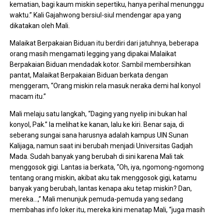
kematian, bagi kaum miskin sepertiku, hanya perihal menunggu
waktu.” Kali Gajahwong bersiul-siul mendengar apa yang
dikatakan oleh Mali.
Malaikat Berpakaian Biduan itu berdiri dari jatuhnya, beberapa
orang masih mengamati legging yang dipakai Malaikat
Berpakaian Biduan mendadak kotor. Sambil membersihkan
pantat, Malaikat Berpakaian Biduan berkata dengan
menggeram, “Orang miskin rela masuk neraka demi hal konyol
macam itu.”
Mali melaju satu langkah, “Daging yang nyelip ini bukan hal
konyol, Pak.” Ia melihat ke kanan, lalu ke kiri. Benar saja, di
seberang sungai sana harusnya adalah kampus UIN Sunan
Kalijaga, namun saat ini berubah menjadi Universitas Gadjah
Mada. Sudah banyak yang berubah di sini karena Mali tak
menggosok gigi. Lantas ia berkata, “Oh, iya, ngomong-ngomong
tentang orang miskin, akibat aku tak menggosok gigi, katamu
banyak yang berubah, lantas kenapa aku tetap miskin? Dan,
mereka…,” Mali menunjuk pemuda-pemuda yang sedang
membahas info loker itu, mereka kini menatap Mali, “juga masih