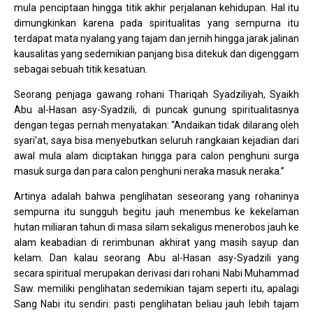
mula penciptaan hingga titik akhir perjalanan kehidupan. Hal itu
dimungkinkan karena pada spiritualitas yang sempurna itu
terdapat mata nyalang yang tajam dan jernih hingga jarak jalinan
kausalitas yang sedemikian panjang bisa ditekuk dan digenggam
sebagai sebuah titik kesatuan.
Seorang penjaga gawang rohani Thariqah Syadziliyah, Syaikh
Abu al-Hasan asy-Syadzili, di puncak gunung spiritualitasnya
dengan tegas pernah menyatakan: “Andaikan tidak dilarang oleh
syari’at, saya bisa menyebutkan seluruh rangkaian kejadian dari
awal mula alam diciptakan hingga para calon penghuni surga
masuk surga dan para calon penghuni neraka masuk neraka.”
Artinya adalah bahwa penglihatan seseorang yang rohaninya
sempurna itu sungguh begitu jauh menembus ke kekelaman
hutan miliaran tahun di masa silam sekaligus menerobos jauh ke
alam keabadian di rerimbunan akhirat yang masih sayup dan
kelam. Dan kalau seorang Abu al-Hasan asy-Syadzili yang
secara spiritual merupakan derivasi dari rohani Nabi Muhammad
Saw. memiliki penglihatan sedemikian tajam seperti itu, apalagi
Sang Nabi itu sendiri: pasti penglihatan beliau jauh lebih tajam