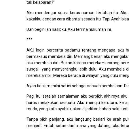
tak kelaparan?”
Aku mendengar suara keras namun tertahan itu. Aku 
kakakku dengan cara dibantai sesadis itu. Tapi Ayah bisa
Dan beginilah nasibku. Aku terima hukuman ini.
***
AKU ingin bercerita padamu tentang mengapa aku ha
bermaksud membela diri. Memang benar, aku mengaku s
aku membela diri. Bukan karena mereka—seorang peremp
sungai—yang menyerangku lebih dulu. Aku membela dir
mereka ambil. Mereka berada di wilayah yang dulu menj
Ayah tidak menilai hal ini sebagai sebuah pembelaan. D
Pagi itu, setelah semalaman aku berpikir, akhirnya a
harus melakukan sesuatu. Aku menuju ke utara, ke a
muda, yang kata ayahku, akan dijadikan bahan baku unt
Tanpa pikir panjang, aku langsung berlari ke arah pu
menjerit. Entah setan dari mana yang datang, aku t