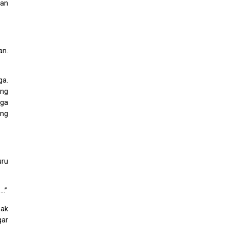
tan
an.
ga.
ang
rga
ang
uru
….”
nak
gar