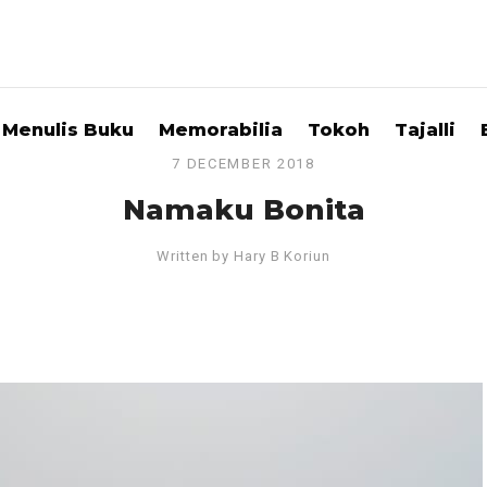
Menulis Buku
Memorabilia
Tokoh
Tajalli
7 DECEMBER 2018
Namaku Bonita
Written by
Hary B Koriun