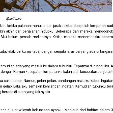
@avifahve
itu ketika puluhan manusia dari jarak sekitar dua puluh lompatan, su
ungkin akhir dari perjalanan hidupku. Beberapa dari mereka menodong
ta. Aku belum pernah melihatnya. Ketika mereka menembakku beber
kata, lelaki berkumis tebal dengan senjata laras panjang ada di tangan
t kemudian ada yang masuk ke dalam tubuhku. Tepatnya di pinggulku. 
rdengar. Namun kecepatan lompatanku kalah oleh kecepatan senjata it
sa sakit benar. Namun, pelan-pelan, pandangan mataku kabur. Ingata
an gelap. Lalu, aku semakin kehilangan ingatan. Kemudian tubuhku ter
g berada di alam yang tak nyata.
erada di luar wilayah kekuasaan ayahku. Menjauh dari habitat dalam 