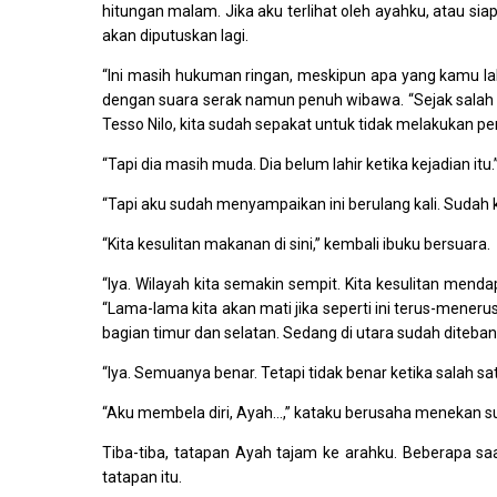
hitungan malam. Jika aku terlihat oleh ayahku, atau s
akan diputuskan lagi.
“Ini masih hukuman ringan, meskipun apa yang kamu la
dengan suara serak namun penuh wibawa. “Sejak salah
Tesso Nilo, kita sudah sepakat untuk tidak melakukan pen
“Tapi dia masih muda. Dia belum lahir ketika kejadian itu
“Tapi aku sudah menyampaikan ini berulang kali. Sudah ku
“Kita kesulitan makanan di sini,” kembali ibuku bersuara.
“Iya. Wilayah kita semakin sempit. Kita kesulitan mend
“Lama-lama kita akan mati jika seperti ini terus-menerus
bagian timur dan selatan. Sedang di utara sudah diteba
“Iya. Semuanya benar. Tetapi tidak benar ketika salah s
“Aku membela diri, Ayah…,” kataku berusaha menekan s
Tiba-tiba, tatapan Ayah tajam ke arahku. Beberapa s
tatapan itu.