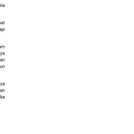
ela
pat
api
lam
nya
san
bun
nya
kan
ika