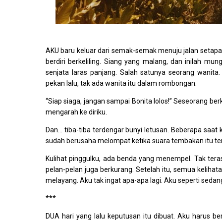
AKU baru keluar dari semak-semak menuju jalan setapak 
berdiri berkeliling. Siang yang malang, dan inilah m
senjata laras panjang. Salah satunya seorang wani
pekan lalu, tak ada wanita itu dalam rombongan.
“Siap siaga, jangan sampai Bonita lolos!” Seseorang ber
mengarah ke diriku.
Dan… tiba-tiba terdengar bunyi letusan. Beberapa saa
sudah berusaha melompat ketika suara tembakan itu te
Kulihat pinggulku, ada benda yang menempel. Tak tera
pelan-pelan juga berkurang. Setelah itu, semua kelihat
melayang. Aku tak ingat apa-apa lagi. Aku seperti sedan
***
DUA hari yang lalu keputusan itu dibuat. Aku harus b