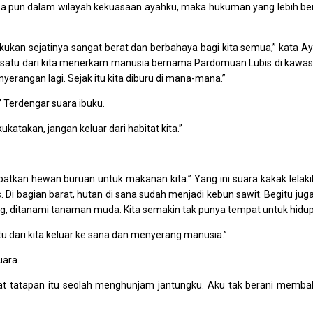
iapa pun dalam wilayah kekuasaan ayahku, maka hukuman yang lebih be
kukan sejatinya sangat berat dan berbahaya bagi kita semua,” kata A
 satu dari kita menerkam manusia bernama Pardomuan Lubis di kawa
yerangan lagi. Sejak itu kita diburu di mana-mana.”
.” Terdengar suara ibuku.
katakan, jangan keluar dari habitat kita.”
apatkan hewan buruan untuk makanan kita.” Yang ini suara kakak lelaki
. Di bagian barat, hutan di sana sudah menjadi kebun sawit. Begitu juga
ng, ditanami tanaman muda. Kita semakin tak punya tempat untuk hidup
atu dari kita keluar ke sana dan menyerang manusia.”
uara.
aat tatapan itu seolah menghunjam jantungku. Aku tak berani memba