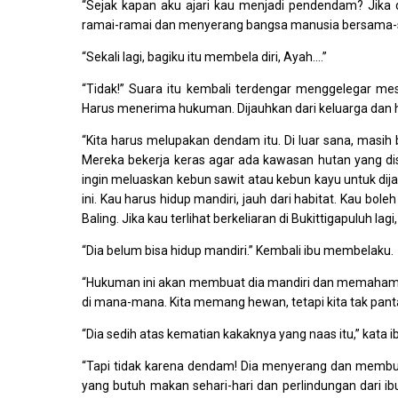
“Sejak kapan aku ajari kau menjadi pendendam? Jika de
ramai-ramai dan menyerang bangsa manusia bersama-sa
“Sekali lagi, bagiku itu membela diri, Ayah.…”
“Tidak!” Suara itu kembali terdengar menggelegar mes
Harus menerima hukuman. Dijauhkan dari keluarga dan h
“Kita harus melupakan dendam itu. Di luar sana, masih 
Mereka bekerja keras agar ada kawasan hutan yang dis
ingin meluaskan kebun sawit atau kebun kayu untuk dijad
ini. Kau harus hidup mandiri, jauh dari habitat. Kau bo
Baling. Jika kau terlihat berkeliaran di Bukittigapuluh l
“Dia belum bisa hidup mandiri.” Kembali ibu membelaku.
“Hukuman ini akan membuat dia mandiri dan memahami nila
di mana-mana. Kita memang hewan, tetapi kita tak pantas 
“Dia sedih atas kematian kakaknya yang naas itu,” kata
“Tapi tidak karena dendam! Dia menyerang dan memb
yang butuh makan sehari-hari dan perlindungan dari i