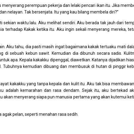
Kau menyerang perempuan pekerja dan lelaki pencari ikan itu. Jika memb
dan nelayan. Tak bersenjata. Itu yang kau bilang membela diri?”
ekian waktu lalu. Aku melihat sendiri. Aku berada tak jauh dari tem
a terhadap Kakak ketika itu. Aku ingin sekali menyerang mereka, tet
n. Aku tahu, dia pasti masih ingat bagaimana kakak tertuaku mati da
g di sebuah kebun sawit. Kemudian dia dibunuh secara sadis. Kulit
untuk apa. Kepala kakakku dipenggal, diawetkan. Katanya dijadikan hia
l. Tubuhnya kemudian dibuang dan membusuk di hutan di pinggir ke
mayat kakakku yang tanpa kepala dan kulit itu. Aku tak bisa membawa
iku adalah kemarahan dan rasa dendam. Sejak itu, aku bertekad a
u akan menyerang siapa pun manusia pertama yang akan kutemui ket
 agak pelan, seperti menahan rasa sedih.