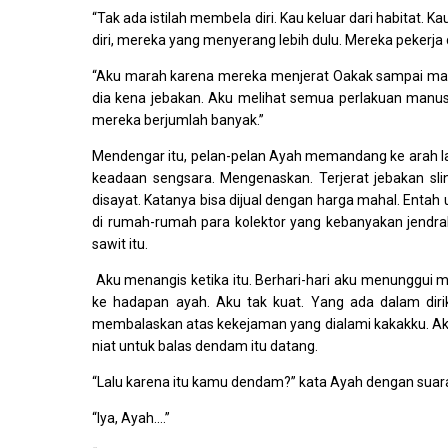
“Tak ada istilah membela diri. Kau keluar dari habitat. 
diri, mereka yang menyerang lebih dulu. Mereka pekerja 
“Aku marah karena mereka menjerat Oakak sampai mati s
dia kena jebakan. Aku melihat semua perlakuan manusi
mereka berjumlah banyak.”
Mendengar itu, pelan-pelan Ayah memandang ke arah lai
keadaan sengsara. Mengenaskan. Terjerat jebakan slin
disayat. Katanya bisa dijual dengan harga mahal. Entah 
di rumah-rumah para kolektor yang kebanyakan jendra
sawit itu.
Aku menangis ketika itu. Berhari-hari aku menunggui 
ke hadapan ayah. Aku tak kuat. Yang ada dalam dir
membalaskan atas kekejaman yang dialami kakakku. Ak
niat untuk balas dendam itu datang.
“Lalu karena itu kamu dendam?” kata Ayah dengan suara
“Iya, Ayah.…”