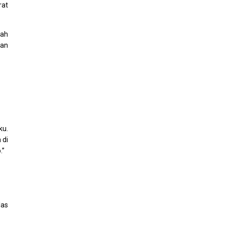
rat
yah
san
ku.
 di
.”
las