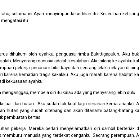
tahu, selama ini Ayah menyimpan kesedihan itu. Kesedihan kehilan
 mengatasi itu.
rus dihukum oleh ayahku, penguasa rimba Bukittigapuluh. Aku bu
alah. Menyerang manusia adalah kesalahan. Aku bilang ke ayahku ka
uan pekerja penanam bibit kayu dan seorang lelaki nelayan di ping
i karena kematian tragis kakakku. Aku juga marah karena habitat k
adi kekuasaan ayahku.
ia menganggap, membela diri itu kalau ada yang menyerang lebih dulu.
ku keluar dari hutan. Aku sudah tak kuat lagi menahan kemarahanku. 
rah hutan yang sudah ditebang dan akan ditanami batang-batang k
uk pembuatan kertas.
luhan pekerja. Mereka berlari menyelamatkan diri sambil berteriak 
erus memburu manusia yang terdekat denganku. Seorang perempuan. 