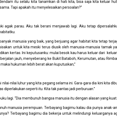
ndam itu selalu kita tanamkan di hati kita, bisa saja kita keluar hu
ma. Tapi apakah itu menyelesaikan persoalan?”
ki agak parau. Aku tak berani menjawab lagi. Aku tetap dipersalahk
abitatku.
banyak manusia yang baik, yang berjuang agar habitat kita tetap terja
isakan untuk kita meski terus diusik oleh manusia-manusia tamak y
ikan kertas. Ini keputusanku: mulai besok kau harus keluar dari kelua
leh berjalan jauh, menyeberang ke Bukit Bataboh, Kerumutan, atau Rimb
agi, maka hukuman lebih berat akan kuputuskan,”
i-nilai luhur yang kita pegang selama ini. Gara-gara dia kini kita dib
diperlakukan seperti itu. Kita tak pantas jadi perburuan.”
 ibuku lagi. “Dia membunuh bangsa manusia itu dengan alasan yang kuat
unuh manusia perempuan. Terbayang bagimu kalau dia punya anak-a
bunya? Terbayang bagimu dia bekerja untuk melindungi keluarganya a