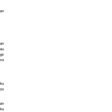
gan
kan
lau
gir
ami
Aku
ayu
dan
Aku