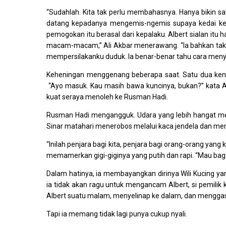
“Sudahlah. Kita tak perlu membahasnya. Hanya bikin sak
datang kepadanya mengemis-ngemis supaya kedai kemb
pemogokan itu berasal dari kepalaku. Albert sialan itu
macam-macam,” Ali Akbar menerawang. “Ia bahkan tak m
mempersilakanku duduk. Ia benar-benar tahu cara menyik
Keheningan menggenang beberapa saat. Satu dua ken
“Ayo masuk. Kau masih bawa kuncinya, bukan?” kata 
kuat seraya menoleh ke Rusman Hadi.
Rusman Hadi mengangguk. Udara yang lebih hangat men
Sinar matahari menerobos melalui kaca jendela dan membu
“Inilah penjara bagi kita, penjara bagi orang-orang yang
memamerkan gigi-giginya yang putih dan rapi. “Mau ba
Dalam hatinya, ia membayangkan dirinya Wili Kucing ya
ia tidak akan ragu untuk mengancam Albert, si pemilik
Albert suatu malam, menyelinap ke dalam, dan menggasa
Tapi ia memang tidak lagi punya cukup nyali.