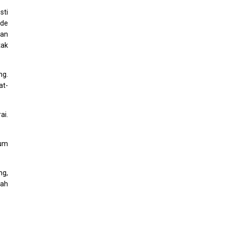
sti
ide
gan
tak
ng.
at-
ai.
yum
ng,
mah