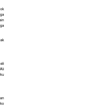
gok
uga
ain
uga
dak
ali
Ali
aku
kan
iko