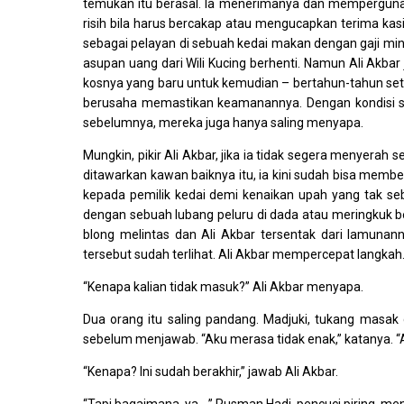
temukan itu berasal. Ia menerimanya dan mempergun
risih bila harus bercakap atau mengucapkan terima kas
sebagai pelayan di sebuah kedai makan dengan gaji mi
asupan uang dari Wili Kucing berhenti. Namun Ali Akba
kosnya yang baru untuk kemudian – bertahun-tahun sete
berusaha memastikan keamanannya. Dengan kondisi sep
sebelumnya, mereka juga hanya saling menyapa.
Mungkin, pikir Ali Akbar, jika ia tidak segera menyera
ditawarkan kawan baiknya itu, ia kini sudah bisa membe
kepada pemilik kedai demi kenaikan upah yang tak se
dengan sebuah lubang peluru di dada atau meringkuk 
blong melintas dan Ali Akbar tersentak dari lamunann
tersebut sudah terlihat. Ali Akbar mempercepat langkah.
“Kenapa kalian tidak masuk?” Ali Akbar menyapa.
Dua orang itu saling pandang. Madjuki, tukang masak
sebelum menjawab. “Aku merasa tidak enak,” katanya. 
“Kenapa? Ini sudah berakhir,” jawab Ali Akbar.