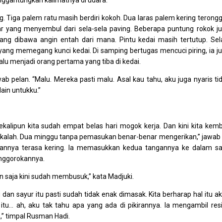
nggantungkan kalimatnya di udara.
g. Tiga palem ratu masih berdiri kokoh. Dua laras palem kering terong
r yang menyembul dari sela-sela paving. Beberapa puntung rokok j
ang dibawa angin entah dari mana. Pintu kedai masih tertutup. Sel
yang memegang kunci kedai. Di samping bertugas mencuci piring, ia j
lu menjadi orang pertama yang tiba di kedai.
b pelan. “Malu. Mereka pasti malu. Asal kau tahu, aku juga nyaris ti
ain untukku.”
sekalipun kita sudah empat belas hari mogok kerja. Dan kini kita kemb
g kalah. Dua minggu tanpa pemasukan benar-benar mengerikan,” jawab 
rokannya terasa kering. Ia memasukkan kedua tangannya ke dalam s
enggorokannya.
 saja kini sudah membusuk,” kata Madjuki.
an sayur itu pasti sudah tidak enak dimasak. Kita berharap hal itu a
 itu… ah, aku tak tahu apa yang ada di pikirannya. Ia mengambil res
,” timpal Rusman Hadi.