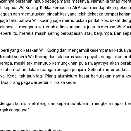
akannya bertahan hidup sebagaimana mestinya. Namun ia tetap mer
ih kepada Wili Kucing. Ketika kemudian Ali Akbar mendapatkan pekerj
ngguan dan memutuskan pindah kos yang lebih dekat ke tempat kerjan
r juga tahu bahwa Wili Kucing juga memutuskan pindah kos, dekat den
lahnya – mengontrak rumah di lingkungan itu juga. Ia merasa Wili Kuc
erti itu, mereka masih sering berpapasan atau berjumpa. Dan sepe
h seperti yang dikatakan Wili Kucing dan mengambil kesempatan kedua y
li mobil seperti Wili Kucing dan tak harus susah payah mengajukan pro
berapa, meski tak menutup kemungkinan pula riwayatnya akan berak
bertahun-tahun dalam ruangan pengap penjara. Sebuah motor berknal
ya. Kedai tak jauh lagi. Plang aluminium besar bertuliskan nama ke
 Dua orang pegawai berdiri di muka kedai.
 dengan kumis melintang dan kepala botak licin, menghela napas be
“Agak canggung.”