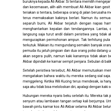
buruknya kepada Ali Akbar. Si tentara memilih mengejar
dan kecemasan, alih-alih membuat Ali Akbar kian gesit
teriakan si tentara, beberapa orang di jalan berusaha 
terus memaksakan kakinya berlari. Namun itu semua
separuh bumi, Ali Akbar terjatuh dengan napas hamp
menghantarkan kepalan dan tendangannya. Lantas, or
langsung saja turut andil dalam peristiwa yang tidak a
mengucapkan permohonan ampun. Tak terhitung pula m
terkutuk. Makian itu mengundang semakin banyak orang
pemuda itu jatuh pingsan dan dua orang polisi datang 
akan segera pulih, namun kaki kanannya tidak akan be
Akbar dipindah ke kamar sempit penjara. Sebulan di balik 
Setelah peristiwa tersebut, Ali Akbar memutuskan menj
mengatakan bahwa waktu itu mereka sedang sial saja. 
menggeleng. Ketika Wili Kucing terus mendesak, ia han
saja aku tidak bisa meloloskan diri, apalagi dengan kaki sep
Hubungan mereka nyaris beku setelah itu. Mereka tak
senyum atau lambaian tangan setiap kali berjumpa. Un
bawah pintu kamar kos Ali Akbar selama Ali Akbar belu