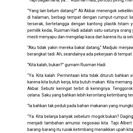
“Tapi bagaimana, ya….” Rusman Hadi, pencuci piring, me
“Yang lain belum datang?” Ali Akbar menengok sekelilin
di halaman, berbagi tempat dengan rumput-rumput lia
terserak, bertetangga dengan kantong plastik hitam y
pemilik kedai, Rusman Hadi adalah satu-satunya orang 
mesti menyapu dan mengelap kaca dan karena itu ia sela
“Aku tidak yakin mereka bakal datang,” Madjuki menjawa
berangkat tadi. Ah, seandainya ada pekerjaan di tempat l
“Kita kalah, bukan?” gumam Rusman Hadi.
“Ya. Kita kalah. Permintaan kita tidak dituruti bahkan 
karena kita butuh kerja, kita butuh makan. Kita meman
Akbar. Sebutir keringat terbit di keningnya. Tenggo
celana. Saku yang bahkan lebih kerontang ketimbang t
“Ia bahkan tak peduli pada bahan makanan yang mungkin
“Ya. Kita belanja banyak sebelum mogok bukan? Daging d
menjadi tambahan amunisi negosiasi kita. Tapi Albert
barang-barang itu rusak ketimbang menaikkan upah kita