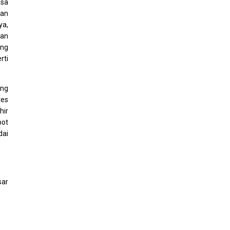
asa
aan
ya,
gan
ing
rti
ang
tes
hir
pot
dai
sar