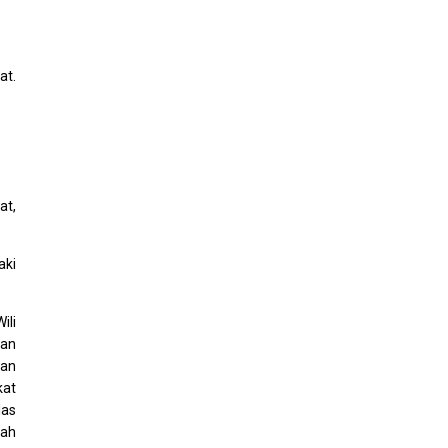
at.
at,
aki
ili
tan
tan
kat
las
lah