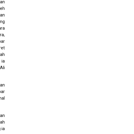
tan
leh
dan
ang
ara
ra,
bar
ret
lah
 ia
Ali
dan
bar
mal
gan
lah
 ia