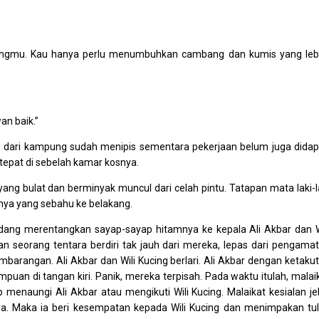
pangmu. Kau hanya perlu menumbuhkan cambang dan kumis yang leb
an baik.”
 dari kampung sudah menipis sementara pekerjaan belum juga didap
 tepat di sebelah kamar kosnya.
ang bulat dan berminyak muncul dari celah pintu. Tatapan mata laki-l
tnya yang sebahu ke belakang.
 sedang merentangkan sayap-sayap hitamnya ke kepala Ali Akbar dan W
n seorang tentara berdiri tak jauh dari mereka, lepas dari pengama
mbarangan. Ali Akbar dan Wili Kucing berlari. Ali Akbar dengan ketaku
puan di tangan kiri. Panik, mereka terpisah. Pada waktu itulah, malai
menaungi Ali Akbar atau mengikuti Wili Kucing. Malaikat kesialan je
a. Maka ia beri kesempatan kepada Wili Kucing dan menimpakan tu