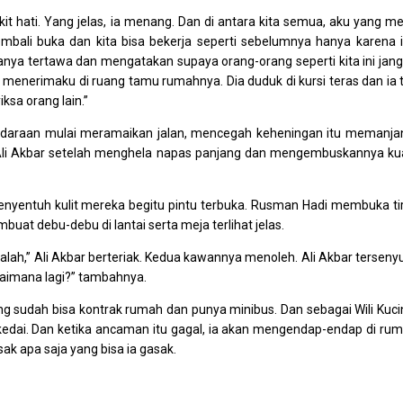
it hati. Yang jelas, ia menang. Dan di antara kita semua, aku yang me
ali buka dan kita bisa bekerja seperti sebelumnya hanya karena 
 hanya tertawa dan mengatakan supaya orang-orang seperti kita ini jan
enerimaku di ruang tamu rumahnya. Dia duduk di kursi teras dan ia 
sa orang lain.”
daraan mulai meramaikan jalan, mencegah keheningan itu memanja
Ali Akbar setelah menghela napas panjang dan mengembuskannya ku
yentuh kulit mereka begitu pintu terbuka. Rusman Hadi membuka tir
at debu-debu di lantai serta meja terlihat jelas.
 kalah,” Ali Akbar berteriak. Kedua kawannya menoleh. Ali Akbar tersen
gaimana lagi?” tambahnya.
ng sudah bisa kontrak rumah dan punya minibus. Dan sebagai Wili Kuci
 kedai. Dan ketika ancaman itu gagal, ia akan mengendap-endap di ru
k apa saja yang bisa ia gasak.