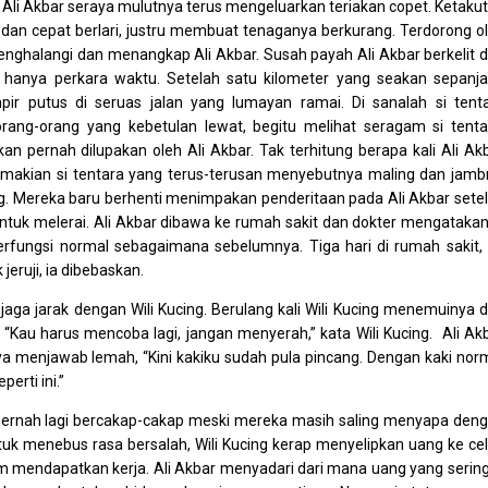
 Ali Akbar seraya mulutnya terus mengeluarkan teriakan copet. Ketaku
 dan cepat berlari, justru membuat tenaganya berkurang. Terdorong o
menghalangi dan menangkap Ali Akbar. Susah payah Ali Akbar berkelit 
 hanya perkara waktu. Setelah satu kilometer yang seakan sepanj
ir putus di seruas jalan yang lumayan ramai. Di sanalah si tent
ang-orang yang kebetulan lewat, begitu melihat seragam si tenta
kan pernah dilupakan oleh Ali Akbar. Tak terhitung berapa kali Ali Ak
akian si tentara yang terus-terusan menyebutnya maling dan jamb
. Mereka baru berhenti menimpakan penderitaan pada Ali Akbar sete
untuk melerai. Ali Akbar dibawa ke rumah sakit dan dokter mengatakan
rfungsi normal sebagaimana sebelumnya. Tiga hari di rumah sakit, 
jeruji, ia dibebaskan.
aga jarak dengan Wili Kucing. Berulang kali Wili Kucing menemuinya 
“Kau harus mencoba lagi, jangan menyerah,” kata Wili Kucing. Ali Ak
ya menjawab lemah, “Kini kakiku sudah pula pincang. Dengan kaki nor
erti ini.”
 pernah lagi bercakap-cakap meski mereka masih saling menyapa den
tuk menebus rasa bersalah, Wili Kucing kerap menyelipkan uang ke ce
m mendapatkan kerja. Ali Akbar menyadari dari mana uang yang sering