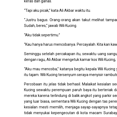
keras dan ganas.
“Tapi aku picak,” kata Ali Akbar waktu itu.
“Justru bagus. Orang-orang akan takut melihat tam
Sudah, beres,” jawab Wili Kucing.
“Aku tidak sepertimu.”
“Kau hanya harus mencobanya. Percayalah. Kita kan kaw
Seminggu setelah percakapan itu, sewaktu uang sangu
dengan ragu, Ali Akbar mengetuk kamar kos Wili Kucing,
“Aku mau mencoba,” katanya begitu kepala Wili Kucing y
itu tajam. Wili Kucing tersenyum seraya menyisir rambu
Percobaan itu jelas tidak berhasil. Malaikat kesialan
Kucing sewaktu perempuan paruh baya itu berteriak da
mereka karena terlindung di balik angkot yang parkir se
yang luar biasa, sementara Wili Kucing dengan tas perem
kesialan mesti memilih, menjaga sayap-sayapnya tetap 
tidak menyukai kepengecutan di kota macam Surabay