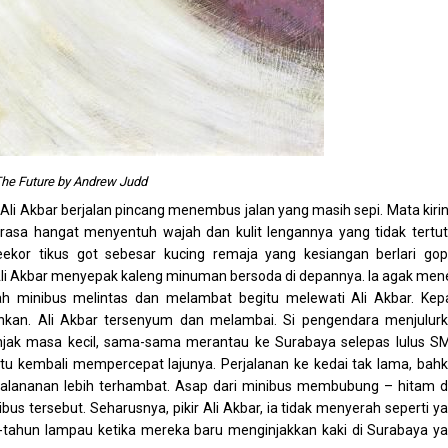
The Future by Andrew Judd
 Ali Akbar berjalan pincang menembus jalan yang masih sepi. Mata kiri
terasa hangat menyentuh wajah dan kulit lengannya yang tidak tertu
ekor tikus got sebesar kucing remaja yang kesiangan berlari go
. Ali Akbar menyepak kaleng minuman bersoda di depannya. Ia agak men
h minibus melintas dan melambat begitu melewati Ali Akbar. Kep
unkan. Ali Akbar tersenyum dan melambai. Si pengendara menjulur
ak masa kecil, sama-sama merantau ke Surabaya selepas lulus S
 itu kembali mempercepat lajunya. Perjalanan ke kedai tak lama, bah
rjalananan lebih terhambat. Asap dari minibus membubung – hitam 
us tersebut. Seharusnya, pikir Ali Akbar, ia tidak menyerah seperti y
un-tahun lampau ketika mereka baru menginjakkan kaki di Surabaya y