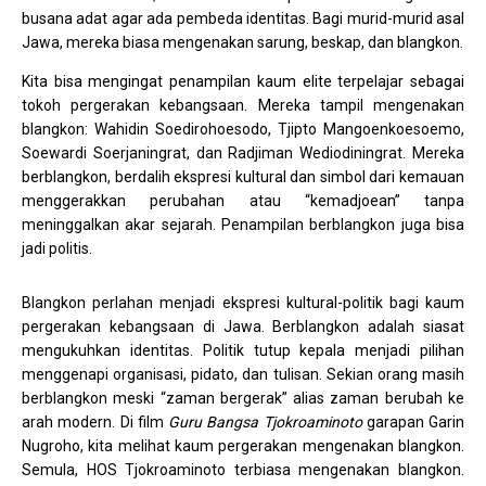
busana adat agar ada pembeda identitas. Bagi murid-murid asal
Jawa, mereka biasa mengenakan sarung, beskap, dan blangkon.
Kita bisa mengingat penampilan kaum elite terpelajar sebagai
tokoh pergerakan kebangsaan. Mereka tampil mengenakan
blangkon: Wahidin Soedirohoesodo, Tjipto Mangoenkoesoemo,
Soewardi Soerjaningrat, dan Radjiman Wediodiningrat. Mereka
berblangkon, berdalih ekspresi kultural dan simbol dari kemauan
menggerakkan perubahan atau “kemadjoean” tanpa
meninggalkan akar sejarah. Penampilan berblangkon juga bisa
jadi politis.
Blangkon perlahan menjadi ekspresi kultural-politik bagi kaum
pergerakan kebangsaan di Jawa. Berblangkon adalah siasat
mengukuhkan identitas. Politik tutup kepala menjadi pilihan
menggenapi organisasi, pidato, dan tulisan. Sekian orang masih
berblangkon meski “zaman bergerak” alias zaman berubah ke
arah modern. Di film
Guru Bangsa Tjokroaminoto
garapan Garin
Nugroho, kita melihat kaum pergerakan mengenakan blangkon.
Semula, HOS Tjokroaminoto terbiasa mengenakan blangkon.