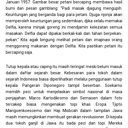
Januari 1957. Gambar besar petani bercaping membawa hasil
bumi dan pesan gamblang: “Padi masak djagung mengupih.
Keuntungan jang berganda bagi para petani. Djuga njonja akan
memperoleh keuntungan jang sedemikian, djika selalu memakai
Delfia, karena minjak goreng ini mendjamin kelezatan semua
masakan. Delfia dapat dipakai berkali-kali dan tahan berpekan-
pekan.” Kita agak bingung melihat petani dan imajinasi orang
menggoreng makanan dengan Delfia. Kita pastikan petani itu
bercaping saja.
Tutup kepala atau caping itu masih teringat meski belum masuk
dalam daftar sejarah besar. Kebesaran para tokoh dalam
sejarah Indonesia biasa diperlihatkan melalui penggunaan tutup
kepala. Pangeran Diponegoro tampil beserban. Soekarno
memilih peci untuk menjelaskan simbol nasional di masa
penjajahan. Marco Kartodikromo dan Semaoen dalam foto
tercakep biasa mengenakan topi khas Eropa. Tjipto
Mangoenkoesoemo dan Haji Misbcah dalam tampilan Jawa
masih memungkinkan membuat gerakan revolusioner. Di kepala
dua tokoh ganjil di Jawa itu tiada peci dan topi. Mereka