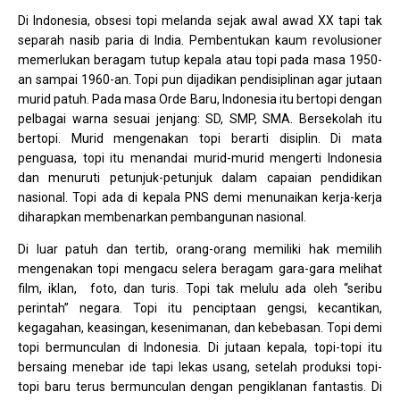
Di Indonesia, obsesi topi melanda sejak awal awad XX tapi tak
separah nasib paria di India. Pembentukan kaum revolusioner
memerlukan beragam tutup kepala atau topi pada masa 1950-
an sampai 1960-an. Topi pun dijadikan pendisiplinan agar jutaan
murid patuh. Pada masa Orde Baru, Indonesia itu bertopi dengan
pelbagai warna sesuai jenjang: SD, SMP, SMA. Bersekolah itu
bertopi. Murid mengenakan topi berarti disiplin. Di mata
penguasa, topi itu menandai murid-murid mengerti Indonesia
dan menuruti petunjuk-petunjuk dalam capaian pendidikan
nasional. Topi ada di kepala PNS demi menunaikan kerja-kerja
diharapkan membenarkan pembangunan nasional.
Di luar patuh dan tertib, orang-orang memiliki hak memilih
mengenakan topi mengacu selera beragam gara-gara melihat
film, iklan, foto, dan turis. Topi tak melulu ada oleh “seribu
perintah” negara. Topi itu penciptaan gengsi, kecantikan,
kegagahan, keasingan, kesenimanan, dan kebebasan. Topi demi
topi bermunculan di Indonesia. Di jutaan kepala, topi-topi itu
bersaing menebar ide tapi lekas usang, setelah produksi topi-
topi baru terus bermunculan dengan pengiklanan fantastis. Di