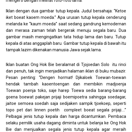
mengerti dengan melihat foto-foto lama.
Iklan dengan dua gambar tutup kepala. Judul bersahaja: “Ketoe
iket boeat kaoem moeda.” Apa urusan tutup kepala cenderung
melanda ke “kaum moeda” saat sedang gandrung kemodernan
dan merasa zaman telah bergerak menuju segala baru. Dua
gambar masih mengingatkan tata hidup lama dan baru. Tutup
kepala di atas anggaplah baru. Gambar tutup kepala di bawah itu
tampak lazim dikenakan manusia Jawa sejak lama.
Iklan buatan Ong Hok Bie beralamat di Tjojoedan Solo itu rinci
dan penuh, tak ingin menjadikan halaman iklan di buku mubazir.
Pesan penting: “Dengen hormat! Djikaloek Toewan-toewan
hendak tambah kaoentoengan dan membikin madjoenja
Toewan poenja toko, saje harep Toewa sedia barang-barang
goena boewat pakejan prijaji boemipoetra sahingga soedagar,
jaitoe semoea soedah saja sedijaken sampik tjoekoep, seperti
topo pet dari linnen poetih compleet boeat segala prijaji….”
Pelbagai jenis tutup kepala dan harga dicantumkan. Pembaca
selaku pemilik usaha dagang diminta untuk belanja ke Ong Hok
Bie dan menjualkan segala jenis tutup kepala agar meraih