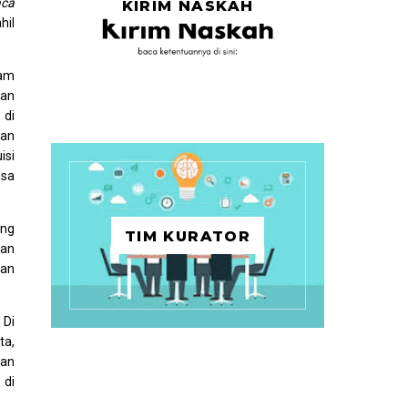
aca
KIRIM NASKAH
hil
lam
kan
 di
han
isi
asa
ang
TIM KURATOR
gan
han
 Di
ta,
gan
 di