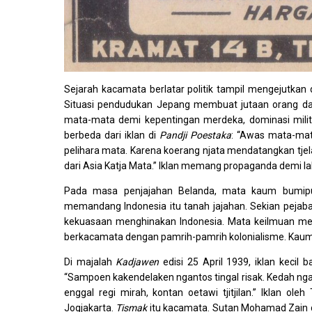
Sejarah kacamata berlatar politik tampil mengejutkan 
Situasi pendudukan Jepang membuat jutaan orang dala
mata-mata demi kepentingan merdeka, dominasi militer
berbeda dari iklan di
Pandji Poestaka
: “Awas mata-mata
pelihara mata. Karena koerang njata mendatangkan tjel
dari Asia Katja Mata.” Iklan memang propaganda demi l
Pada masa penjajahan Belanda, mata kaum bumiputr
memandang Indonesia itu tanah jajahan. Sekian pejab
kekuasaan menghinakan Indonesia. Mata keilmuan menj
berkacamata dengan pamrih-pamrih kolonialisme. Kaum
Di majalah
Kadjawen
edisi 25 April 1939, iklan kecil
“Sampoen kakendelaken ngantos tingal risak. Kedah ng
enggal regi mirah, kontan oetawi tjitjilan.” Iklan ol
Jogjakarta.
Tismak
itu kacamata. Sutan Mohamad Zain 