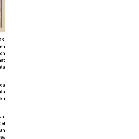
43.
leh
boh
hat
ata
nda
ata
eka
wa:
del
dan
mak