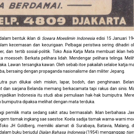
dalam bentuk iklan di
Soeara Moeslimin Indonesia
edisi 15 Januari 19
m kecemasan dan kecurigaan. Pelbagai peristiwa sering dihadiri o
, dan tertib sosial-politik. Toko Asia Katja Mata membuat iklan he
 moesoeh. Berkata pelihara lidah. Mendengar pelihara telinga. Meli
aka. Lawan tersangka kawan. Oleh sebab itoe pakailah selaloe katja m
aba, bersaing dengan propaganda nasionalisme dan militer Jepang.
a pun dilukai oleh miskin, lapar, bodoh, dan penghinaan. Bela
at dan sarjana Belanda memang berkacamata tapi rakus dan sinis. M
adikan Indonesia itu studi abai pemuliaan hak-hak bumiputra. Mer
 bumiputra dipaksa melihat dengan mata terduka.
 bagi pemilik mata sedang sakit atau bermasalah. Iklan berbahasa Ja
agem tismak ingkang sae saestoe. Koela sadija tismak warna-warni mo
eh Toko JH Goldberg, memiliki alamat di Surabaya, Batavia, Malang, 
dalam buku berjudul
Djalan Bahasa Indonesia
(1954) menganggap
tis