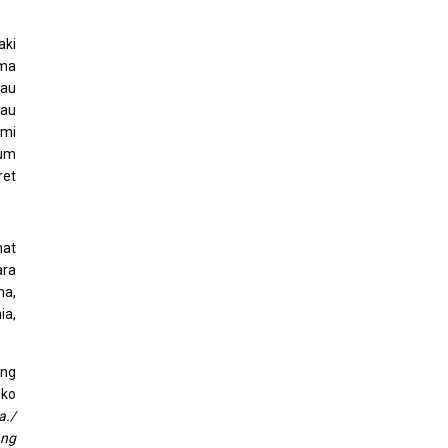
aki
tma
tau
tau
umi
aum
ret
hat
ara
ma,
ia,
ang
oko
a./
ang