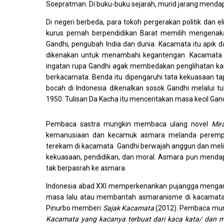
Soepratman. Di buku-buku sejarah, murid jarang menda
Di negeri berbeda, para tokoh pergerakan politik dan e
kurus pernah berpendidikan Barat memilih mengena
Gandhi, pengubah India dan dunia. Kacamata itu apik
dikenakan untuk menambahi kegantengan. Kacamata terla
ingatan rupa Gandhi agak membedakan penglihatan kau
berkacamata. Benda itu dipengaruhi tata kekuasaan ta
bocah di Indonesia dikenalkan sosok Gandhi melalui 
1950. Tulisan Da Kacha itu menceritakan masa kecil Ga
Pembaca sastra mungkin membaca ulang novel
Mir
kemanusiaan dan kecamuk asmara melanda perempua
terekam di kacamata. Gandhi berwajah anggun dan meli
kekuasaan, pendidikan, dan moral. Asmara pun mendapa
tak berpasrah ke asmara.
Indonesia abad XXI memperkenankan pujangga mengart
masa lalu atau membantah asmaranisme di kacamata 
Pinurbo memberi
Sajak Kacamata
(2012). Pembaca mun
Kacamata yang kacanya terbuat dari kaca kata/ dan ma