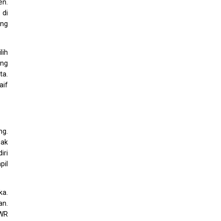
en.
 di
ing
lih
ang
ta.
aif
ng.
uak
iri
pil
ka.
an.
 WR