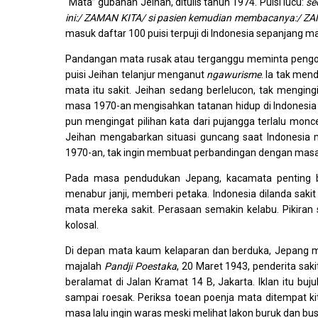
“Mata” gubahan Jeihan, ditulis tahun 1974. Puisi lucu:
se
ini:/ ZAMAN KITA/ si pasien kemudian membacanya:/ ZA
masuk daftar 100 puisi terpuji di Indonesia sepanjang m
Pandangan mata rusak atau terganggu meminta pengoba
puisi Jeihan telanjur menganut
ngawurisme
. Ia tak me
mata itu sakit. Jeihan sedang berlelucon, tak mengin
masa 1970-an mengisahkan tatanan hidup di Indonesia 
pun mengingat pilihan kata dari pujangga terlalu mon
Jeihan mengabarkan situasi guncang saat Indonesia m
1970-an, tak ingin membuat perbandingan dengan masa l
Pada masa pendudukan Jepang, kacamata penting ban
menabur janji, memberi petaka. Indonesia dilanda sa
mata mereka sakit. Perasaan semakin kelabu. Pikiran 
kolosal.
Di depan mata kaum kelaparan dan berduka, Jepang me
majalah
Pandji Poestaka
, 20 Maret 1943, penderita saki
beralamat di Jalan Kramat 14 B, Jakarta. Iklan itu bu
sampai roesak. Periksa toean poenja mata ditempat ki
masa lalu ingin waras meski melihat lakon buruk dan bus