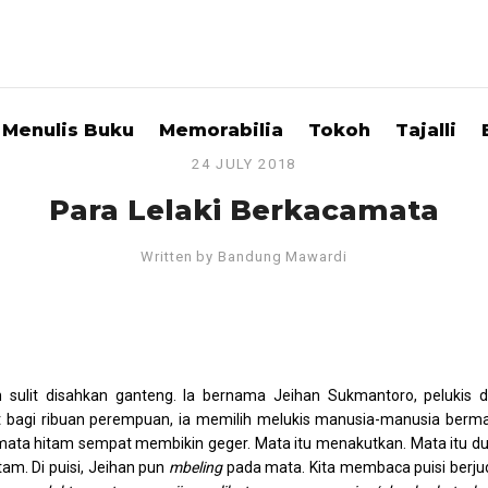
Menulis Buku
Memorabilia
Tokoh
Tajalli
24 JULY 2018
Para Lelaki Berkacamata
Written by
Bandung Mawardi
 sulit disahkan ganteng. Ia bernama Jeihan Sukmantoro, pelukis 
t bagi ribuan perempuan, ia memilih melukis manusia-manusia berm
 mata hitam sempat membikin geger. Mata itu menakutkan. Mata itu d
tam. Di puisi, Jeihan pun
mbeling
pada mata. Kita membaca puisi berju