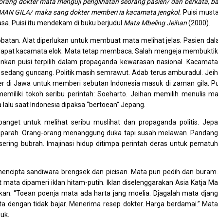
orang dokter mata menguji penglihatan seorang pasien/ dan berkata, b
MAN GILA/ maka sang dokter memberi ia kacamata jengkol.
Puisi musta
asa. Puisi itu mendekam di buku berjudul
Mata Mbeling Jeihan
(2000).
tan. Alat diperlukan untuk membuat mata melihat jelas. Pasien da
ndapat kacamata elok. Mata tetap membaca. Salah mengeja membukti
ginkan puisi terpilih dalam propaganda kewarasan nasional. Kacamata
sedang guncang. Politik masih semrawut. Adab terus amburadul. Jei
cer di Jawa untuk memberi sebutan Indonesia masuk di zaman gila. Pu
emiliki tokoh seribu perintah: Soeharto. Jeihan memilih menulis m
alu saat Indonesia dipaksa “bertoean” Jepang.
get untuk melihat seribu muslihat dan propaganda politis. Jep
kit parah. Orang-orang menanggung duka tapi susah melawan. Pandan
sering bubrah. Imajinasi hidup ditimpa perintah deras untuk pematu
ncipta sandiwara brengsek dan picisan. Mata pun pedih dan buram.
t mata dipameri iklan hitam-putih. Iklan diselenggarakan Asia Katja Ma
jukan: “Toean poenja mata ada harta jang moelia. Djagalah mata djan
ta dengan tidak bajar. Menerima resep dokter. Harga berdamai.” Mata
uk.