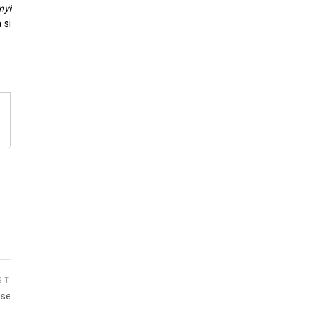
nyi
 si
ST
ise