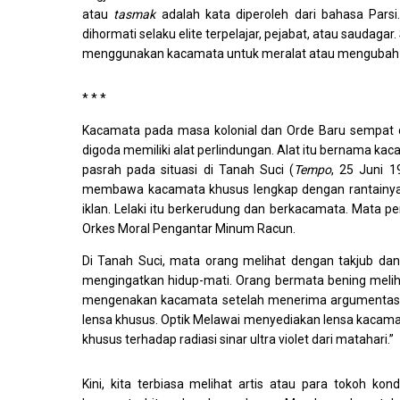
atau
tasmak
adalah kata diperoleh dari bahasa Pars
dihormati selaku elite terpelajar, pejabat, atau saudag
menggunakan kacamata untuk meralat atau mengubah t
* * *
Kacamata pada masa kolonial dan Orde Baru sempat di
digoda memiliki alat perlindungan. Alat itu bernama k
pasrah pada situasi di Tanah Suci (
Tempo
, 25 Juni 1
membawa kacamata khusus lengkap dengan rantainya.” 
iklan. Lelaki itu berkerudung dan berkacamata. Mata pe
Orkes Moral Pengantar Minum Racun.
Di Tanah Suci, mata orang melihat dengan takjub dan 
mengingatkan hidup-mati. Orang bermata bening meliha
mengenakan kacamata setelah menerima argumentasi pe
lensa khusus. Optik Melawai menyediakan lensa kacama
khusus terhadap radiasi sinar ultra violet dari matahari.”
Kini, kita terbiasa melihat artis atau para tokoh k