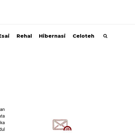
Esai
Rehal
Hibernasi
Celoteh
dan
ata
uka
dul