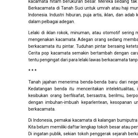
kacamata hitam berukuran besar. Mereka sedang tak b
Berkacamata di Tanah Suci untuk umrah atau haji mun
Indonesia. Industri hiburan, puja artis, iklan, dan a
dalam pelbagai adegan.
Lelaki di iklan rokok, minuman, atau otomotif serin
mengenakan kacamata. Adegan orang sedang membaca 
berkacamata itu pintar. Tuduhan pintar bersaing kete
Cerita pop kacamata semakin bertambah dengan cara
tentu pengingat dari para lelaki lawas berkacamata tanp
* * *
Tanah jajahan menerima benda-benda baru dari negeri
Kedatangan benda itu menceritakan intelektualitas,
kesibukan orang berfilsafat, bersastra, berilmu, be
dengan imbuhan-imbuah keparlentean, kesopanan u
berkacamata.
Di Indonesia, pemakai kacamata di kalangan bumiputra
Kita belum memiliki daftar lengkap tokoh besar atau 
Di ingatan publik, sekian tokoh penggerak sejarah b