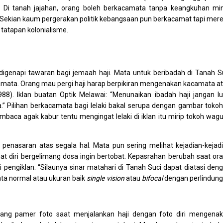
i. Di tanah jajahan, orang boleh berkacamata tanpa keangkuhan mi
ar. Sekian kaum pergerakan politik kebangsaan pun berkacamat tapi mer
atapan kolonialisme.
genapi tawaran bagi jemaah haji. Mata untuk beribadah di Tanah S
acamata. Orang mau pergi haji harap berpikiran mengenakan kacamata a
988). Iklan buatan Optik Melawai: “Menunaikan ibadah haji jangan l
Pilihan berkacamata bagi lelaki bakal serupa dengan gambar tokoh
mbaca agak kabur tentu mengingat lelaki di iklan itu mirip tokoh wagu
penasaran atas segala hal. Mata pun sering melihat kejadian-kejad
t diri bergelimang dosa ingin bertobat. Kepasrahan berubah saat or
ngiklan: “Silaunya sinar matahari di Tanah Suci dapat diatasi den
ta normal atau ukuran baik
single vision
atau
bifocal
dengan perlindun
ondang pamer foto saat menjalankan haji dengan foto diri mengena