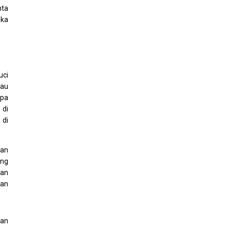
nta
eka
uci
tau
upa
 di
 di
ian
ang
gan
gan
kan