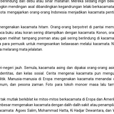
erlindung dari debu atau sinar matahari. Mereka sedang ingin bek
gkin mendingan asal dibandingkan kegandrungan lelaki berkacamata
dab kota mengajarkan orang-orang Indonesia menjadikan kacamata pent
g mengenakan kacamata hitam. Orang-orang berpotret di pantai memi
buku atau koran sering ditampilkan dengan kacamata. Konon, or
tapan melihat tampang preman atau gali sering berlindung di kacama
 para pemusik untuk mengesankan kelawasan melalui kacamata. N
a melarang mata jelalatan.
-negeri jauh. Semula, kacamata asing dan dipakai orang-orang asi
 identitas, dan kelas sosial. Cerita mengenai kacamata pun meng
rpolitik. Manusia-manusia di Eropa mengenakan kacamata menandai d
mum, dan pesona zaman. Foto para tokoh moncer masa lalu tam
 tak mutlak berkiblat ke mitos-mitos berkacamata di Eropa dan Ameri
pembesar mengenakan kacamata dengan dalih-dalih sakit atau penampil
erkacamata: Agoes Salim, Mohammad Hatta, Ki Hadjar Dewantara, dan