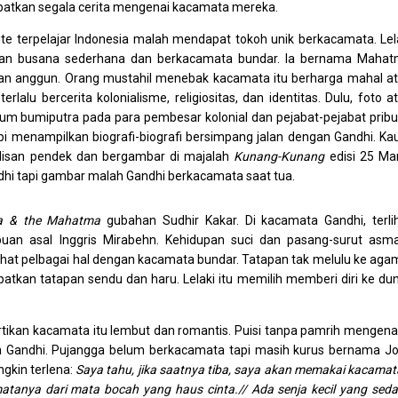
patkan segala cerita mengenai kacamata mereka.
lite terpelajar Indonesia malah mendapat tokoh unik berkacamata. Lel
kan busana sederhana dan berkacamata bundar. Ia bernama Maha
 dan anggun. Orang mustahil menebak kacamata itu berharga mahal a
lu bercerita kolonialisme, religiositas, dan identitas. Dulu, foto a
m bumiputra pada para pembesar kolonial dan pejabat-pejabat prib
pi menampilkan biografi-biografi bersimpang jalan dengan Gandhi. K
tulisan pendek dan bergambar di majalah
Kunang-Kunang
edisi 25 Ma
ndhi tapi gambar malah Gandhi berkacamata saat tua.
a & the Mahatma
gubahan Sudhir Kakar. Di kacamata Gandhi, terli
n asal Inggris Mirabehn. Kehidupan suci dan pasang-surut asm
hat pelbagai hal dengan kacamata bundar. Tatapan tak melulu ke aga
tkan tatapan sendu dan haru. Lelaki itu memilih memberi diri ke dun
ikan kacamata itu lembut dan romantis. Puisi tanpa pamrih mengen
Gandhi. Pujangga belum berkacamata tapi masih kurus bernama J
gkin terlena:
Saya tahu, jika saatnya tiba, saya akan memakai kacamat
tanya dari mata bocah yang haus cinta.// Ada senja kecil yang sed