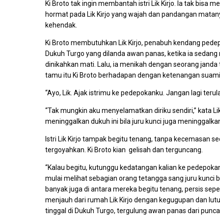
Ki Broto tak ingin membantah istri Lik Kirjo. Ia tak bisa m
hormat pada Lik Kirjo yang wajah dan pandangan mata
kehendak.
Ki Broto membutuhkan Lik Kirjo, penabuh kendang pedepoka
Dukuh Turgo yang dilanda awan panas, ketika ia sedan
dinikahkan mati. Lalu, ia menikah dengan seorang janda t
tamu itu Ki Broto berhadapan dengan ketenangan suami-is
“Ayo, Lik. Ajak istrimu ke pedepokanku. Jangan lagi teru
“Tak mungkin aku menyelamatkan diriku sendiri,” kata Lik
meninggalkan dukuh ini bila juru kunci juga meninggalk
Istri Lik Kirjo tampak begitu tenang, tanpa kecemasan 
tergoyahkan. Ki Broto kian gelisah dan terguncang.
“Kalau begitu, kutunggu kedatangan kalian ke pedepokank
mulai melihat sebagian orang tetangga sang juru kunc
banyak juga di antara mereka begitu tenang, persis sepert
menjauh dari rumah Lik Kirjo dengan kegugupan dan lutu
tinggal di Dukuh Turgo, tergulung awan panas dari punc