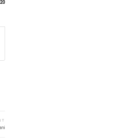
020
ST
ani