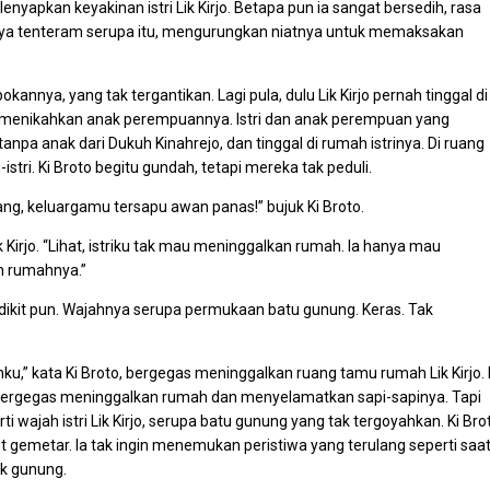
elenyapkan keyakinan istri Lik Kirjo. Betapa pun ia sangat bersedih, rasa
nya tenteram serupa itu, mengurungkan niatnya untuk memaksakan
nnya, yang tak tergantikan. Lagi pula, dulu Lik Kirjo pernah tinggal di
g menikahkan anak perempuannya. Istri dan anak perempuan yang
anpa anak dari Dukuh Kinahrejo, dan tinggal di rumah istrinya. Di ruang
tri. Ki Broto begitu gundah, tetapi mereka tak peduli.
lang, keluargamu tersapu awan panas!” bujuk Ki Broto.
 Kirjo. “Lihat, istriku tak mau meninggalkan rumah. Ia hanya mau
an rumahnya.”
sedikit pun. Wajahnya serupa permukaan batu gunung. Keras. Tak
u,” kata Ki Broto, bergegas meninggalkan ruang tamu rumah Lik Kirjo. 
i bergegas meninggalkan rumah dan menyelamatkan sapi-sapinya. Tapi
i wajah istri Lik Kirjo, serupa batu gunung yang tak tergoyahkan. Ki Bro
t gemetar. Ia tak ingin menemukan peristiwa yang terulang seperti saa
ak gunung.