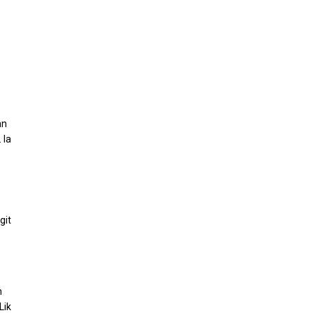
an
 Ia
git
h
Lik