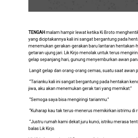
TENGAH
malam hampir lewat ketika Ki Broto menghenti
yang diciptakannya kali ini sangat bergantung pada hent
menemukan gerakan-gerakan baru lantaran hentakan-h
getaran ujung jari. Lik Kirjo menolak untuk terus mengirin
gelap sepanjang hari, gunung menyemburkan awan pa
Langit gelap dan orang-orang cemas, suatu saat awan 
“Tarianku kali ini sangat bergantung pada hentakan k
jiwa, aku akan menemukan gerak tari yang memikat.”
“Semoga saya bisa mengiringi tarianmu.”
“Kuharap kau tak terus-menerus memikirkan istrimu di r
“Justru rumah kami dekat juru kunci, istriku merasa ten
balas Lik Kirjo.