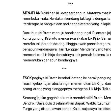
***
MENJELANG
dini hari Ki Broto terbangun. Matanya masih
membuka mata. Hentakan kendang tak lagi ia dengar. I
terdengar. Ia bangkit dan melihat pelataran yang dilapis
Buru-buru Ki Broto menuju barak pengungsi. Di antara ja
kunci gunung, Ki Broto mencari-cari kabar Lik Kirjo. Sem
mereka tak pernah datang. Hingga awan panas bergemuru
penabuh kendangnya. Tari “Lengger Mendem” yang tengah i
mencari-cari Lik Kirjo dan istrinya, tak pernah ketemu. Ia
menemukan penabuh kendangnya.
***
ESOK
paginya Ki Broto kembali datang ke barak pengungs
masih gelap hujan abu. Ia ingin menemukan Lik Kirjo, d
orang-orang yang dianggapnya mengenal Lik Kirjo. Tak s
Seorang jejaka gagah berkumis mendekati Ki Broto. M
Jendro. “Saya dulu diselamatkan Bapak. Waktu itu umur 
Turgo yang disapu awan panas. Kalau saja saya tak disel