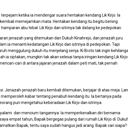
 terpejam ketika ia mendengar suara hentakan kendang Lik Kirjo. Ia
a kembali memejamkan mata. Hentakan kendang itu begitu bening
i hamparan abu tebal. Lik Kirjo dan istrinya tak datang ke pedepokan.
jaran jenazah yang ditemukan dari Dukuh Kinahrejo, dan jenazah juru
alam ia menanti kedatangan Lik Kirjo dan istrinya di pedepokan. Tapi
h menggulung dukuh itu menjelang senja. Ki Broto tak ingin kehilang
a ciptakan, mungkin tak akan selesai tanpa iringan kendang Lik Kirjo.
 mencari-cari di antara jajaran jenazah dalam peti mati, tak pernah
i. Jenazah-jenazah baru kembali ditemukan, berjajar di atas meja. Lan
an memperoleh kabar tentang penabuh kendang itu. Ia bertanya pada
eorang pun mengetahui keberadaan Lik Kirjo dan istrinya.
enyalami dan mencium tangannya. Ia memperkenalkan diri bernama
saya empat tahun, Bapak bergegas pulang dari rumah Lik Kirjo di Duku
amatkan Bapak, tentu saya sudah hangus jadi arang. Bapak cari siapa? 