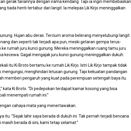
akan gerak tariannya dengan irama kendang. Tapi ia ingin membebaskan
ng tiada henti tertabur dari langit. Ia melepas Lik Kirjo meninggalkan
unung. Hujan abu deras. Tercium aroma belerang menyelubungi langit.
nang dan seperti tak terjadi apa pun, meski getaran gempa terus-
e rumah juru kunci gunung. Mereka meninggalkan ruang tamu juru
a kecewa. Gagal mengajak juru kunci gunung meninggalkan dukuh.
li itu Ki Broto bertamu ke rumah Lik Kirjo. Istri Lik Kirjo tampak tidak
 mengungsi, menghindari letusan gunung. Tapi kekuatan pandangan
lah memberi pengaruh yang kuat pada perempuan setengah baya itu.
,” kata Ki Broto. “Di pedepokan terdapat kamar kosong yang bisa
bali menempati rumah ini.”
o dengan cahaya mata yang menertawakan.
 itu. “Sejak lahir saya berada di dukuh ini. Tak pernah terjadi bencana
 masih berada di sini, kami tetap selamat.”