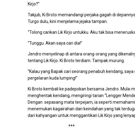
Kirjo?”
Takjub, Ki Broto memandangi perjaka gagah di depannya
Turgo dulu, kini menjelama jejaka tampan.
“Tolong carikan Lik Kirjo untukku. Aku tak bisa menerusk
“Tunggu. Akan saya cari dia!”
Jendro menyelinap di antara orang-orang yang dikenaln
tentang Lik Kirjo. Ki Broto terdiam. Tampak murung.
“Kalau yang Bapak cari seorang penabuh kendang, say
pergelaran kuda lumping!”
Ki Broto kembali ke padepokan bersama Jendro. Mula-mula
menghentak kendang, mengiringi tarian “Lengger Mendem”
Dengan sepasang mata terpejam, ia seperti memahami ge
menemukan kagairahan dan keindahan yang tak terduga,
dari kahyangan untuk menggantikan Lik Kirjo yang lenya
***