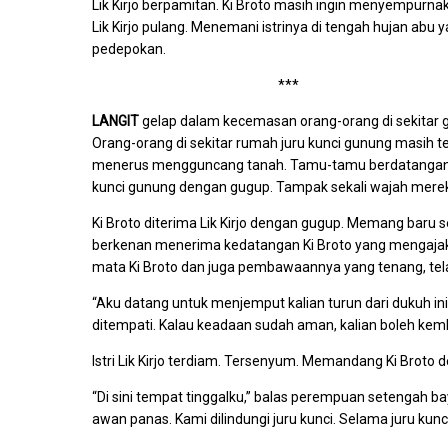
Lik Kirjo berpamitan. Ki Broto masih ingin menyempurn
Lik Kirjo pulang. Menemani istrinya di tengah hujan abu ya
pedepokan.
***
LANGIT
gelap dalam kecemasan orang-orang di sekitar g
Orang-orang di sekitar rumah juru kunci gunung masih te
menerus mengguncang tanah. Tamu-tamu berdatangan k
kunci gunung dengan gugup. Tampak sekali wajah merek
Ki Broto diterima Lik Kirjo dengan gugup. Memang baru seka
berkenan menerima kedatangan Ki Broto yang mengajak
mata Ki Broto dan juga pembawaannya yang tenang, te
“Aku datang untuk menjemput kalian turun dari dukuh ini
ditempati. Kalau keadaan sudah aman, kalian boleh kem
Istri Lik Kirjo terdiam. Tersenyum. Memandang Ki Brot
“Di sini tempat tinggalku,” balas perempuan setengah baya
awan panas. Kami dilindungi juru kunci. Selama juru kunci