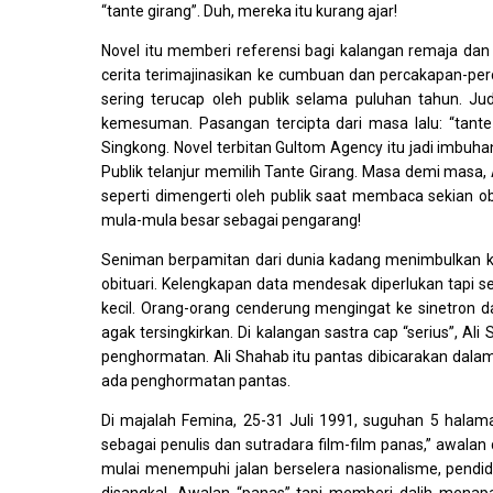
“tante girang”. Duh, mereka itu kurang ajar!
Novel itu memberi referensi bagi kalangan remaja d
cerita terimajinasikan ke cumbuan dan percakapan-pe
sering terucap oleh publik selama puluhan tahun. Ju
kemesuman. Pasangan tercipta dari masa lalu: “tante
Singkong. Novel terbitan Gultom Agency itu jadi imbuhan
Publik telanjur memilih Tante Girang. Masa demi masa, A
seperti dimengerti oleh publik saat membaca sekian o
mula-mula besar sebagai pengarang!
Seniman berpamitan dari dunia kadang menimbulkan 
obituari. Kelengkapan data mendesak diperlukan tapi sela
kecil. Orang-orang cenderung mengingat ke sinetron d
agak tersingkirkan. Di kalangan sastra cap “serius”,
penghormatan. Ali Shahab itu pantas dibicarakan dala
ada penghormatan pantas.
Di majalah Femina, 25-31 Juli 1991, suguhan 5 halam
sebagai penulis dan sutradara film-film panas,” awalan
mulai menempuhi jalan berselera nasionalisme, pendidi