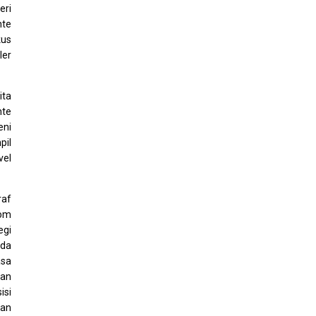
eri
nte
kus
ler
ita
nte
eni
pil
vel
raf
oom
egi
nda
asa
kan
isi
tan