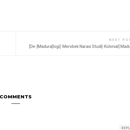
NEXT PO
[De-]Madura[logi]: Merobek Narasi Studi[-Kolonial] Mad
COMMENTS
REP