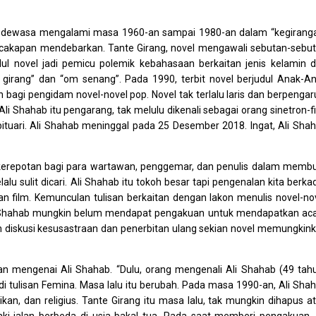
an dewasa mengalami masa 1960-an sampai 1980-an dalam “kegirang
rcakapan mendebarkan. Tante Girang, novel mengawali sebutan-sebu
dul novel jadi pemicu polemik kebahasaan berkaitan jenis kelamin 
 girang” dan “om senang”. Pada 1990, terbit novel berjudul Anak-A
 bagi pengidam novel-novel pop. Novel tak terlalu laris dan berpengar
li Shahab itu pengarang, tak melulu dikenali sebagai orang sinetron-f
bituari. Ali Shahab meninggal pada 25 Desember 2018. Ingat, Ali Sha
kerepotan bagi para wartawan, penggemar, dan penulis dalam memb
lu sulit dicari. Ali Shahab itu tokoh besar tapi pengenalan kita berka
an film. Kemunculan tulisan berkaitan dengan lakon menulis novel-no
 Ali Shahab mungkin belum mendapat pengakuan untuk mendapatkan ac
m diskusi kesusastraan dan penerbitan ulang sekian novel memungkin
an mengenai Ali Shahab. “Dulu, orang mengenali Ali Shahab (49 tah
 di tulisan Femina. Masa lalu itu berubah. Pada masa 1990-an, Ali Sha
kan, dan religius. Tante Girang itu masa lalu, tak mungkin dihapus a