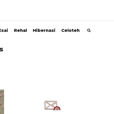
Esai
Rehal
Hibernasi
Celoteh
s