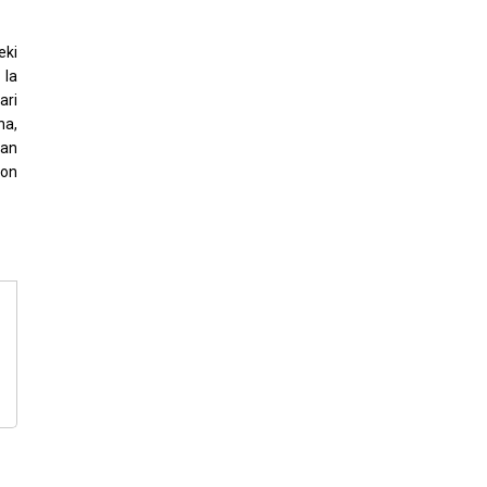
eki
 Ia
ari
na,
kan
kon