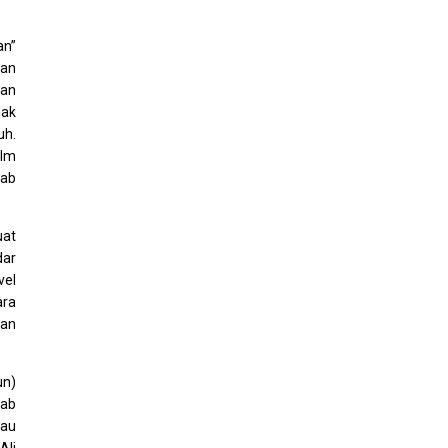
an”
tan
dan
nak
uh.
ilm
hab
uat
dar
vel
ara
kan
un)
hab
tau