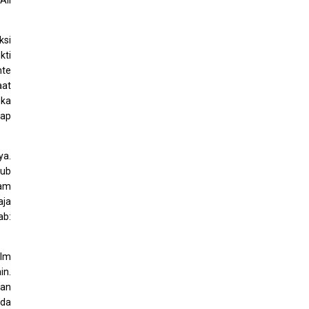
Ali
ksi
kti
nte
aat
ika
kap
ya.
lub
lam
aja
ab:
ilm
in.
gan
eda