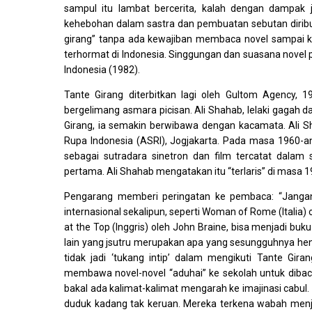
sampul itu lambat bercerita, kalah dengan dampak 
kehebohan dalam sastra dan pembuatan sebutan diribu
girang” tanpa ada kewajiban membaca novel sampai kh
terhormat di Indonesia. Singgungan dan suasana novel 
Indonesia (1982).
Tante Girang diterbitkan lagi oleh Gultom Agency, 19
bergelimang asmara picisan. Ali Shahab, lelaki gagah 
Girang, ia semakin berwibawa dengan kacamata. Ali Sh
Rupa Indonesia (ASRI), Jogjakarta. Pada masa 1960-an
sebagai sutradara sinetron dan film tercatat dalam s
pertama. Ali Shahab mengatakan itu “terlaris” di masa 1
Pengarang memberi peringatan ke pembaca: “Janganl
internasional sekalipun, seperti Woman of Rome (Italia) 
at the Top (Inggris) oleh John Braine, bisa menjadi buku
lain yang jsutru merupakan apa yang sesungguhnya hen
tidak jadi ‘tukang intip’ dalam mengikuti Tante Gira
membawa novel-novel “aduhai” ke sekolah untuk dibac
bakal ada kalimat-kalimat mengarah ke imajinasi cabul. 
duduk kadang tak keruan. Mereka terkena wabah menj