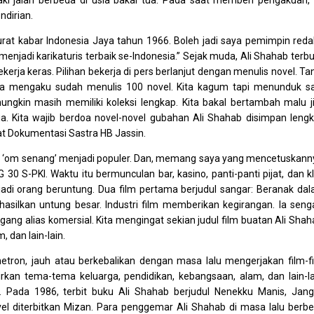
ki jalan berbeda di usia bakal tua. Pada saat memberi pengakuan, 
ndirian.
at kabar Indonesia Jaya tahun 1966. Boleh jadi saya pemimpin reda
 menjadi karikaturis terbaik se-Indonesia.” Sejak muda, Ali Shahab terbu
kerja keras. Pilihan bekerja di pers berlanjut dengan menulis novel. Ta
. Ia mengaku sudah menulis 100 novel. Kita kagum tapi menunduk s
mungkin masih memiliki koleksi lengkap. Kita bakal bertambah malu j
alia. Kita wajib berdoa novel-novel gubahan Ali Shahab disimpan leng
at Dokumentasi Sastra HB Jassin.
 dan ‘om senang’ menjadi populer. Dan, memang saya yang mencetuskann
G 30 S-PKI. Waktu itu bermunculan bar, kasino, panti-panti pijat, dan k
enjadi orang beruntung. Dua film pertama berjudul sangar: Beranak da
hasilkan untung besar. Industri film memberikan kegirangan. Ia seng
ang alias komersial. Kita mengingat sekian judul film buatan Ali Shah
 dan lain-lain.
etron, jauh atau berkebalikan dengan masa lalu mengerjakan film-f
kan tema-tema keluarga, pendidikan, kebangsaan, alam, dan lain-la
. Pada 1986, terbit buku Ali Shahab berjudul Nenekku Manis, Jan
l diterbitkan Mizan. Para penggemar Ali Shahab di masa lalu berb