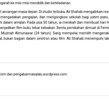
garah ke misi-misi mendidik dan keteladanan.
t ancangan masa depan. Di studio terbuka, Ali Shahab mengalirkan rez
 mengadakan pengajian, dan mengongkosi sekolah bagi yatim piatu.
kti dalam amalan. Pada usia 50 tahun, ia menikah dan membuat hari-h
njadikan film-buku tebar kebaikan. Berita pernikahan dimuat di Femi
Aan Muznah Almunawar (24 tahun). Sang mempelai memilih mengena
ral, bukan bagian dalam sinetron atau film. Ali Shahab menempuhi la
.com dan pengabarmasalalu.wordpress.com