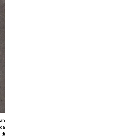
lah
ada
 di