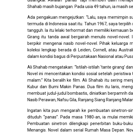
disangkal. Awalan “panas” tapi memberi dalih menapa
Shahab masih bujangan. Pada usia 49 tahun, ia masih se
Ada pengakuan mengejutkan: “Lalu, saya memimpin sur
termuda di Indonesia saat itu. Tahun 1967, saya terpilih
tangguh. Ia itu lelaki terhormat dan memiliki kemauan be
Girang itu tanda awal bergairah menulis novel-novel
berpikir mengenai nasib novel-novel. Pihak keluarga 
koleksi lengkap berada di Leiden, Cornell, atau Austr
dalam kondisi bagus di Perpustakaan Nasional atau Pus
Ali Shahab mengatakan: “Istilah-istilah ‘tante girang’
Novel ini menceritakan kondisi sosial setelah peristiwa 
malam.” Kita beralih ke film. Ali Shahab itu sering m
Kubur dan Bumi Makin Panas. Dua film itu laris, meng
membuat judul-judul bombastis, diniatkan berpamrih dag
Nasib Perawan, Nafsu Gila, Ranjang Siang Ranjang Malam,
Ingatan kita pun mengarah ke pembuatan sinetron-sin
dituduh “panas”. Pada masa 1980-an, ia mulai memikir
Pembuatan sinetron dilengkapi penerbitan buku-buku
Menangis. Novel dalam serial Rumah Masa Depan. Nove