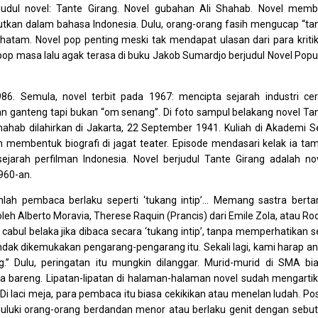
judul novel: Tante Girang. Novel gubahan Ali Shahab. Novel memb
tkan dalam bahasa Indonesia. Dulu, orang-orang fasih mengucap “ta
atam. Novel pop penting meski tak mendapat ulasan dari para kriti
pop masa lalu agak terasa di buku Jakob Sumardjo berjudul Novel Popu
86. Semula, novel terbit pada 1967: mencipta sejarah industri cer
dan ganteng tapi bukan “om senang”. Di foto sampul belakang novel Ta
ahab dilahirkan di Jakarta, 22 September 1941. Kuliah di Akademi S
 membentuk biografi di jagat teater. Episode mendasari kelak ia tam
ejarah perfilman Indonesia. Novel berjudul Tante Girang adalah no
960-an.
ah pembaca berlaku seperti ‘tukang intip’… Memang sastra berta
oleh Alberto Moravia, Therese Raquin (Prancis) dari Emile Zola, atau R
 cabul belaka jika dibaca secara ‘tukang intip’, tanpa memperhatikan s
dak dikemukakan pengarang-pengarang itu. Sekali lagi, kami harap a
ng.” Dulu, peringatan itu mungkin dilanggar. Murid-murid di SMA bi
a bareng. Lipatan-lipatan di halaman-halaman novel sudah mengarti
Di laci meja, para pembaca itu biasa cekikikan atau menelan ludah. Pos
uluki orang-orang berdandan menor atau berlaku genit dengan sebu