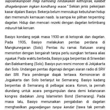
sapoenikanipoen mligi namoeng nindakaken kethoprak, kalebet
dhagelanipoen ingkan kondhang waoe.”
Sekian jenis pekerjaan
kasar dijalani Basiyo. Bekerja belum mencukupi kebutuhan hidup
dan memenuhi kemauan nasib. Ia sampai ke pilihan terpenting:
dagelan. Hidup dan mencari rezeki dengan dagelan ketimbang
mburuh
tak keruan.
Basiyo kondang sejak masa 1930-an di ketoprak dan dagelan.
Pada 1935, Basiyo melakukan pentas perdana di
Mangkunegaran (Solo). Pentas itu ramai. Ratusan orang
menonton dengan bergairah tanpa perlu sungkan tertawa alias
ngakak
. Pada waktu berbeda, Basiyo juga berpentas di Sriwedari
dan Balekambang (Solo). Basiyo pun resmi moncer di Jokjakarta
dan Solo. Undangan pentas digenapi dengan siaran radio di SRV
dan SRI. Para pendengar diajak tertawa. Kemonceran di
Jogjakarta dan Solo berlanjut ke Semarang. Basiyo kadang
berpentas di Semarang di pelbagai acara. Konon, ia pernah
diundang untuk acara pengumpulan dana demi kelancaran
kongres diadakan Jong Islamieten Bond (Semarang). Pada
masa lalu, Basiyo menunaikan pengabdian di dagelan
menghasilkan
gegoedjengan tanpa kendat
(tawa tak pernah