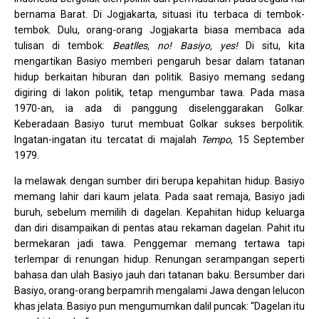
bernama Barat. Di Jogjakarta, situasi itu terbaca di tembok-
tembok. Dulu, orang-orang Jogjakarta biasa membaca ada
tulisan di tembok:
Beatlles, no! Basiyo, yes!
Di situ, kita
mengartikan Basiyo memberi pengaruh besar dalam tatanan
hidup berkaitan hiburan dan politik. Basiyo memang sedang
digiring di lakon politik, tetap mengumbar tawa. Pada masa
1970-an, ia ada di panggung diselenggarakan Golkar.
Keberadaan Basiyo turut membuat Golkar sukses berpolitik.
Ingatan-ingatan itu tercatat di majalah
Tempo
, 15 September
1979.
Ia melawak dengan sumber diri berupa kepahitan hidup. Basiyo
memang lahir dari kaum jelata. Pada saat remaja, Basiyo jadi
buruh, sebelum memilih di dagelan. Kepahitan hidup keluarga
dan diri disampaikan di pentas atau rekaman dagelan. Pahit itu
bermekaran jadi tawa. Penggemar memang tertawa tapi
terlempar di renungan hidup. Renungan serampangan seperti
bahasa dan ulah Basiyo jauh dari tatanan baku. Bersumber dari
Basiyo, orang-orang berpamrih mengalami Jawa dengan lelucon
khas jelata. Basiyo pun mengumumkan dalil puncak: “Dagelan itu