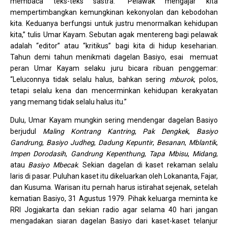
membaca teks-teks sastra. “Pelawak mengajar kita
mempertimbangkan kemungkinan kekonyolan dan kebodohan
kita. Keduanya berfungsi untuk justru menormalkan kehidupan
kita,” tulis Umar Kayam. Sebutan agak mentereng bagi pelawak
adalah “editor” atau “kritikus” bagi kita di hidup keseharian.
Tahun demi tahun menikmati dagelan Basiyo, esai memuat
peran Umar Kayam selaku juru bicara ribuan penggemar:
“Leluconnya tidak selalu halus, bahkan sering
mburok
, polos,
tetapi selalu kena dan mencerminkan kehidupan kerakyatan
yang memang tidak selalu halus itu.”
Dulu, Umar Kayam mungkin sering mendengar dagelan Basiyo
berjudul
Maling Kontrang Kantring
,
Pak Dengkek
,
Basiyo
Gandrung
,
Basiyo Judheg
,
Dadung Kepuntir
,
Besanan
,
Mblantik
,
Impen Dorodasih
,
Gandrung Kepenthung
,
Tapa Mbisu
,
Midang
,
atau
Basiyo Mbecak
. Sekian dagelan di kaset rekaman selalu
laris di pasar. Puluhan kaset itu dikeluarkan oleh Lokananta, Fajar,
dan Kusuma. Warisan itu pernah harus istirahat sejenak, setelah
kematian Basiyo, 31 Agustus 1979. Pihak keluarga meminta ke
RRI Jogjakarta dan sekian radio agar selama 40 hari jangan
mengadakan siaran dagelan Basiyo dari kaset-kaset telanjur