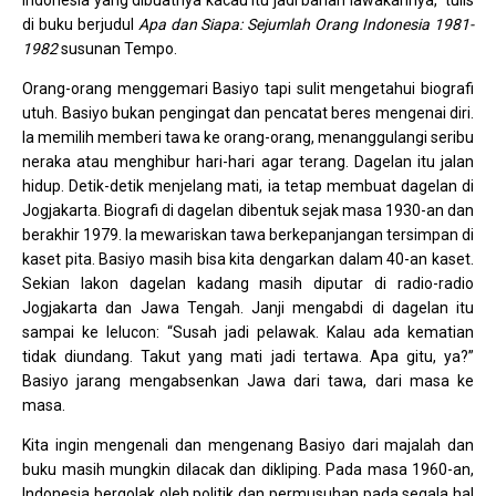
di buku berjudul
Apa dan Siapa: Sejumlah Orang Indonesia 1981-
1982
susunan Tempo.
Orang-orang menggemari Basiyo tapi sulit mengetahui biografi
utuh. Basiyo bukan pengingat dan pencatat beres mengenai diri.
Ia memilih memberi tawa ke orang-orang, menanggulangi seribu
neraka atau menghibur hari-hari agar terang. Dagelan itu jalan
hidup. Detik-detik menjelang mati, ia tetap membuat dagelan di
Jogjakarta. Biografi di dagelan dibentuk sejak masa 1930-an dan
berakhir 1979. Ia mewariskan tawa berkepanjangan tersimpan di
kaset pita. Basiyo masih bisa kita dengarkan dalam 40-an kaset.
Sekian lakon dagelan kadang masih diputar di radio-radio
Jogjakarta dan Jawa Tengah. Janji mengabdi di dagelan itu
sampai ke lelucon: “Susah jadi pelawak. Kalau ada kematian
tidak diundang. Takut yang mati jadi tertawa. Apa gitu, ya?”
Basiyo jarang mengabsenkan Jawa dari tawa, dari masa ke
masa.
Kita ingin mengenali dan mengenang Basiyo dari majalah dan
buku masih mungkin dilacak dan dikliping. Pada masa 1960-an,
Indonesia bergolak oleh politik dan permusuhan pada segala hal