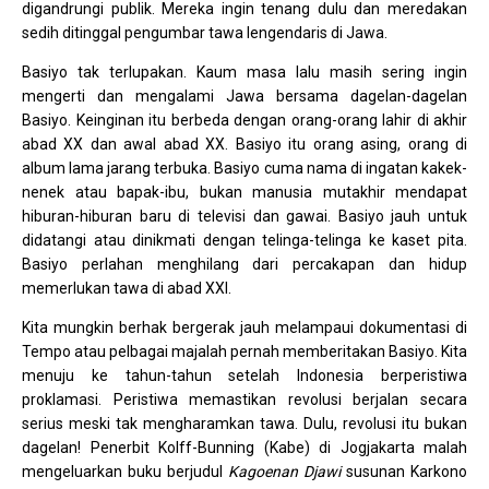
digandrungi publik. Mereka ingin tenang dulu dan meredakan
sedih ditinggal pengumbar tawa lengendaris di Jawa.
Basiyo tak terlupakan. Kaum masa lalu masih sering ingin
mengerti dan mengalami Jawa bersama dagelan-dagelan
Basiyo. Keinginan itu berbeda dengan orang-orang lahir di akhir
abad XX dan awal abad XX. Basiyo itu orang asing, orang di
album lama jarang terbuka. Basiyo cuma nama di ingatan kakek-
nenek atau bapak-ibu, bukan manusia mutakhir mendapat
hiburan-hiburan baru di televisi dan gawai. Basiyo jauh untuk
didatangi atau dinikmati dengan telinga-telinga ke kaset pita.
Basiyo perlahan menghilang dari percakapan dan hidup
memerlukan tawa di abad XXI.
Kita mungkin berhak bergerak jauh melampaui dokumentasi di
Tempo atau pelbagai majalah pernah memberitakan Basiyo. Kita
menuju ke tahun-tahun setelah Indonesia berperistiwa
proklamasi. Peristiwa memastikan revolusi berjalan secara
serius meski tak mengharamkan tawa. Dulu, revolusi itu bukan
dagelan! Penerbit Kolff-Bunning (Kabe) di Jogjakarta malah
mengeluarkan buku berjudul
Kagoenan Djawi
susunan Karkono