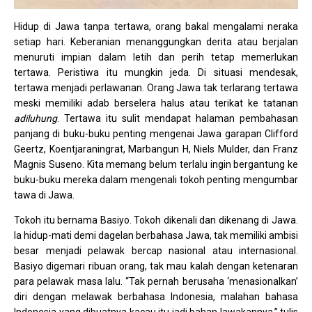
Hidup di Jawa tanpa tertawa, orang bakal mengalami neraka
setiap hari. Keberanian menanggungkan derita atau berjalan
menuruti impian dalam letih dan perih tetap memerlukan
tertawa. Peristiwa itu mungkin jeda. Di situasi mendesak,
tertawa menjadi perlawanan. Orang Jawa tak terlarang tertawa
meski memiliki adab berselera halus atau terikat ke tatanan
adiluhung
. Tertawa itu sulit mendapat halaman pembahasan
panjang di buku-buku penting mengenai Jawa garapan Clifford
Geertz, Koentjaraningrat, Marbangun H, Niels Mulder, dan Franz
Magnis Suseno. Kita memang belum terlalu ingin bergantung ke
buku-buku mereka dalam mengenali tokoh penting mengumbar
tawa di Jawa.
Tokoh itu bernama Basiyo. Tokoh dikenali dan dikenang di Jawa.
Ia hidup-mati demi dagelan berbahasa Jawa, tak memiliki ambisi
besar menjadi pelawak bercap nasional atau internasional.
Basiyo digemari ribuan orang, tak mau kalah dengan ketenaran
para pelawak masa lalu. “Tak pernah berusaha ‘menasionalkan’
diri dengan melawak berbahasa Indonesia, malahan bahasa
Indonesia yang dibuatnya kacau itu jadi bahan lawakannya,” tulis