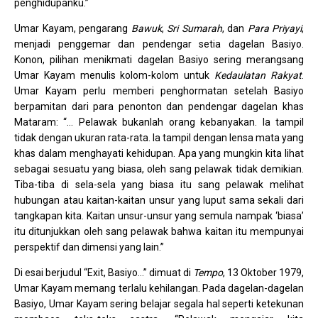
penghidupanku.”
Umar Kayam, pengarang
Bawuk
,
Sri Sumarah
, dan
Para Priyayi
,
menjadi penggemar dan pendengar setia dagelan Basiyo.
Konon, pilihan menikmati dagelan Basiyo sering merangsang
Umar Kayam menulis kolom-kolom untuk
Kedaulatan Rakyat
.
Umar Kayam perlu memberi penghormatan setelah Basiyo
berpamitan dari para penonton dan pendengar dagelan khas
Mataram: “… Pelawak bukanlah orang kebanyakan. Ia tampil
tidak dengan ukuran rata-rata. Ia tampil dengan lensa mata yang
khas dalam menghayati kehidupan. Apa yang mungkin kita lihat
sebagai sesuatu yang biasa, oleh sang pelawak tidak demikian.
Tiba-tiba di sela-sela yang biasa itu sang pelawak melihat
hubungan atau kaitan-kaitan unsur yang luput sama sekali dari
tangkapan kita. Kaitan unsur-unsur yang semula nampak ‘biasa’
itu ditunjukkan oleh sang pelawak bahwa kaitan itu mempunyai
perspektif dan dimensi yang lain.”
Di esai berjudul “Exit, Basiyo…” dimuat di
Tempo
, 13 Oktober 1979,
Umar Kayam memang terlalu kehilangan. Pada dagelan-dagelan
Basiyo, Umar Kayam sering belajar segala hal seperti ketekunan