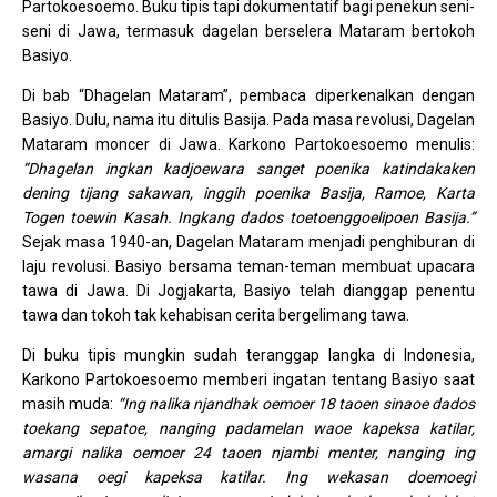
Partokoesoemo. Buku tipis tapi dokumentatif bagi penekun seni-
seni di Jawa, termasuk dagelan berselera Mataram bertokoh
Basiyo.
Di bab “Dhagelan Mataram”, pembaca diperkenalkan dengan
Basiyo. Dulu, nama itu ditulis Basija. Pada masa revolusi, Dagelan
Mataram moncer di Jawa. Karkono Partokoesoemo menulis:
“Dhagelan ingkan kadjoewara sanget poenika katindakaken
dening tijang sakawan, inggih poenika Basija, Ramoe, Karta
Togen toewin Kasah. Ingkang dados toetoenggoelipoen Basija.”
Sejak masa 1940-an, Dagelan Mataram menjadi penghiburan di
laju revolusi. Basiyo bersama teman-teman membuat upacara
tawa di Jawa. Di Jogjakarta, Basiyo telah dianggap penentu
tawa dan tokoh tak kehabisan cerita bergelimang tawa.
Di buku tipis mungkin sudah teranggap langka di Indonesia,
Karkono Partokoesoemo memberi ingatan tentang Basiyo saat
masih muda:
“Ing nalika njandhak oemoer 18 taoen sinaoe dados
toekang sepatoe, nanging padamelan waoe kapeksa katilar,
amargi nalika oemoer 24 taoen njambi menter, nanging ing
wasana oegi kapeksa katilar. Ing wekasan doemoegi