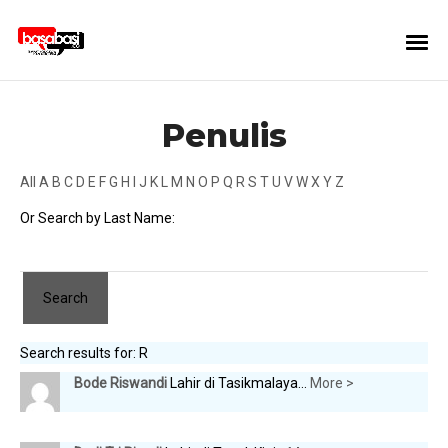
Penulis
All
A
B
C
D
E
F
G
H
I
J
K
L
M
N
O
P
Q
R
S
T
U
V
W
X
Y
Z
Or Search by Last Name:
Search results for: R
Bode Riswandi
Lahir di Tasikmalaya...
More >