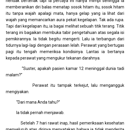
hendak berteriak tapi ia percaya ini hanya mimpi sehingga ia
memberanikan diri balas menatap sosok hitam itu, sosok hitam
itu tanpa wajah apalagi mata, hanya gelap yang ia lihat dari
wajah yang memancarkan aura pekat kegelapan. Tak ada rupa.
Tapi dari kegelapan itu, ia bagai melihat sebuah titik terang. Titik
terang ini bagaikan membuka tabir pengetahuan atas segala isi
pemikirannya. Ia tidak begitu mengerti. Lalu ia terbangun dari
tidurnya lagi-lagi dengan perasaan lelah. Perawat yang bertugas
pagi itu tengah memeriksa kondisinya. Lantas ia bertanya
kepada perawat yang mengukur tekanan darahnya.
“Suster, apakah pasien kamar 12 meninggal dunia tadi
malam?”
Perawat itu tampak terkejut, lalu mengangguk
mengiyakan.
“Dari mana Anda tahu?”
Ia tidak pernah menjawab.
Setelah 7 hari rawat inap, hasil pemeriksaan kesehatan
menyeluruh atas dirinya menyatakan bahwa ia tidak menderita