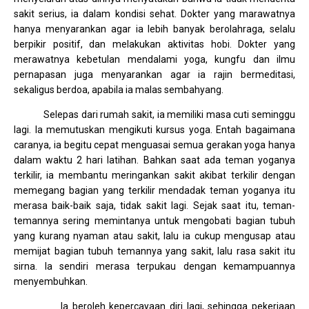
sakit serius, ia dalam kondisi sehat. Dokter yang marawatnya
hanya menyarankan agar ia lebih banyak berolahraga, selalu
berpikir positif, dan melakukan aktivitas hobi. Dokter yang
merawatnya kebetulan mendalami yoga, kungfu dan ilmu
pernapasan juga menyarankan agar ia rajin bermeditasi,
sekaligus berdoa, apabila ia malas sembahyang.
Selepas dari rumah sakit, ia memiliki masa cuti seminggu
lagi. Ia memutuskan mengikuti kursus yoga. Entah bagaimana
caranya, ia begitu cepat menguasai semua gerakan yoga hanya
dalam waktu 2 hari latihan. Bahkan saat ada teman yoganya
terkilir, ia membantu meringankan sakit akibat terkilir dengan
memegang bagian yang terkilir mendadak teman yoganya itu
merasa baik-baik saja, tidak sakit lagi. Sejak saat itu, teman-
temannya sering memintanya untuk mengobati bagian tubuh
yang kurang nyaman atau sakit, lalu ia cukup mengusap atau
memijat bagian tubuh temannya yang sakit, lalu rasa sakit itu
sirna. Ia sendiri merasa terpukau dengan kemampuannya
menyembuhkan.
Ia beroleh kepercayaan diri lagi, sehingga pekerjaan