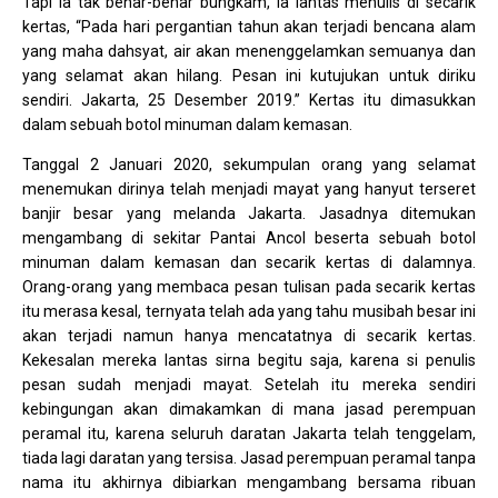
Tapi ia tak benar-benar bungkam, ia lantas menulis di secarik
kertas, “Pada hari pergantian tahun akan terjadi bencana alam
yang maha dahsyat, air akan menenggelamkan semuanya dan
yang selamat akan hilang. Pesan ini kutujukan untuk diriku
sendiri. Jakarta, 25 Desember 2019.” Kertas itu dimasukkan
dalam sebuah botol minuman dalam kemasan.
Tanggal 2 Januari 2020, sekumpulan orang yang selamat
menemukan dirinya telah menjadi mayat yang hanyut terseret
banjir besar yang melanda Jakarta. Jasadnya ditemukan
mengambang di sekitar Pantai Ancol beserta sebuah botol
minuman dalam kemasan dan secarik kertas di dalamnya.
Orang-orang yang membaca pesan tulisan pada secarik kertas
itu merasa kesal, ternyata telah ada yang tahu musibah besar ini
akan terjadi namun hanya mencatatnya di secarik kertas.
Kekesalan mereka lantas sirna begitu saja, karena si penulis
pesan sudah menjadi mayat. Setelah itu mereka sendiri
kebingungan akan dimakamkan di mana jasad perempuan
peramal itu, karena seluruh daratan Jakarta telah tenggelam,
tiada lagi daratan yang tersisa. Jasad perempuan peramal tanpa
nama itu akhirnya dibiarkan mengambang bersama ribuan