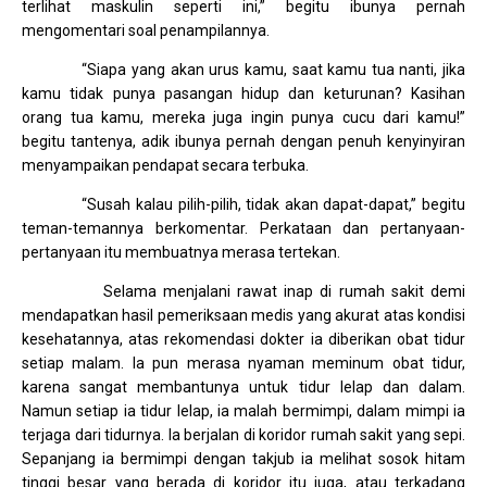
terlihat maskulin seperti ini,” begitu ibunya pernah
mengomentari soal penampilannya.
“Siapa yang akan urus kamu, saat kamu tua nanti, jika
kamu tidak punya pasangan hidup dan keturunan? Kasihan
orang tua kamu, mereka juga ingin punya cucu dari kamu!”
begitu tantenya, adik ibunya pernah dengan penuh kenyinyiran
menyampaikan pendapat secara terbuka.
“Susah kalau pilih-pilih, tidak akan dapat-dapat,” begitu
teman-temannya berkomentar. Perkataan dan pertanyaan-
pertanyaan itu membuatnya merasa tertekan.
Selama menjalani rawat inap di rumah sakit demi
mendapatkan hasil pemeriksaan medis yang akurat atas kondisi
kesehatannya, atas rekomendasi dokter ia diberikan obat tidur
setiap malam. Ia pun merasa nyaman meminum obat tidur,
karena sangat membantunya untuk tidur lelap dan dalam.
Namun setiap ia tidur lelap, ia malah bermimpi, dalam mimpi ia
terjaga dari tidurnya. Ia berjalan di koridor rumah sakit yang sepi.
Sepanjang ia bermimpi dengan takjub ia melihat sosok hitam
tinggi besar yang berada di koridor itu juga, atau terkadang