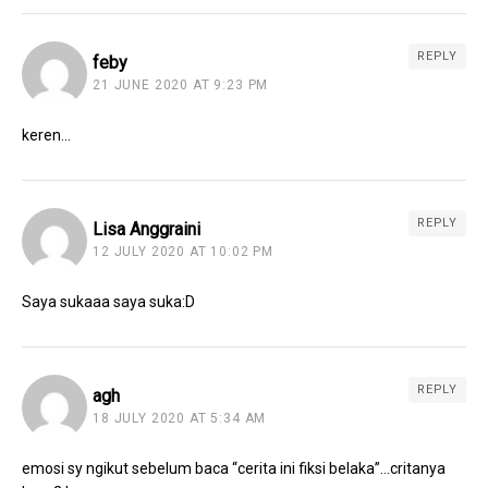
REPLY
feby
21 JUNE 2020 AT 9:23 PM
keren…
REPLY
Lisa Anggraini
12 JULY 2020 AT 10:02 PM
Saya sukaaa saya suka:D
REPLY
agh
18 JULY 2020 AT 5:34 AM
emosi sy ngikut sebelum baca “cerita ini fiksi belaka”…critanya