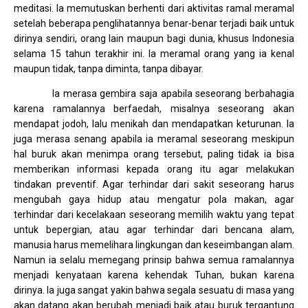
meditasi. Ia memutuskan berhenti dari aktivitas ramal meramal
setelah beberapa penglihatannya benar-benar terjadi baik untuk
dirinya sendiri, orang lain maupun bagi dunia, khusus Indonesia
selama 15 tahun terakhir ini. Ia meramal orang yang ia kenal
maupun tidak, tanpa diminta, tanpa dibayar.
Ia merasa gembira saja apabila seseorang berbahagia
karena ramalannya berfaedah, misalnya seseorang akan
mendapat jodoh, lalu menikah dan mendapatkan keturunan. Ia
juga merasa senang apabila ia meramal seseorang meskipun
hal buruk akan menimpa orang tersebut, paling tidak ia bisa
memberikan informasi kepada orang itu agar melakukan
tindakan preventif. Agar terhindar dari sakit seseorang harus
mengubah gaya hidup atau mengatur pola makan, agar
terhindar dari kecelakaan seseorang memilih waktu yang tepat
untuk bepergian, atau agar terhindar dari bencana alam,
manusia harus memelihara lingkungan dan keseimbangan alam.
Namun ia selalu memegang prinsip bahwa semua ramalannya
menjadi kenyataan karena kehendak Tuhan, bukan karena
dirinya. Ia juga sangat yakin bahwa segala sesuatu di masa yang
akan datang akan berubah menjadi baik atau buruk tergantung