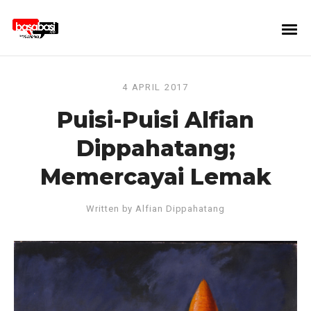
4 APRIL 2017
Puisi-Puisi Alfian
Dippahatang;
Memercayai Lemak
Written by
Alfian Dippahatang