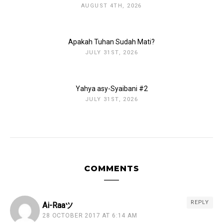
AUGUST 4TH, 2026
Apakah Tuhan Sudah Mati?
JULY 31ST, 2026
Yahya asy-Syaibani #2
JULY 31ST, 2026
COMMENTS
REPLY
Ai-Raaツ
28 OCTOBER 2017 AT 6:14 AM