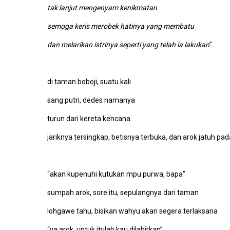
tak lanjut mengenyam kenikmatan
semoga keris merobek hatinya yang membatu
dan melarikan istrinya seperti yang telah ia lakukan
”
di taman boboji, suatu kali
sang putri, dedes namanya
turun dari kereta kencana
jariknya tersingkap, betisnya terbuka, dan arok jatuh pad
“akan kupenuhi kutukan mpu purwa, bapa”
sumpah arok, sore itu, sepulangnya dari taman
lohgawe tahu, bisikan wahyu akan segera terlaksana
“ya arok, untuk itulah kau dilahirkan”