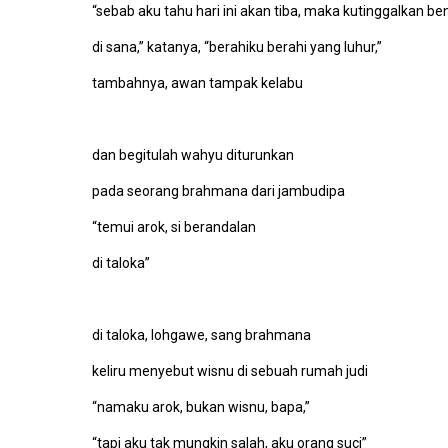
“sebab aku tahu hari ini akan tiba, maka kutinggalkan be
di sana,” katanya, “berahiku berahi yang luhur,”
tambahnya, awan tampak kelabu
dan begitulah wahyu diturunkan
pada seorang brahmana dari jambudipa
“temui arok, si berandalan
di taloka”
di taloka, lohgawe, sang brahmana
keliru menyebut wisnu di sebuah rumah judi
“namaku arok, bukan wisnu, bapa,”
“tapi aku tak mungkin salah, aku orang suci”