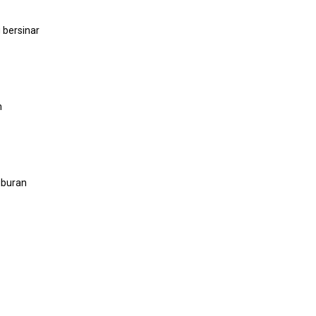
 bersinar
m
uburan