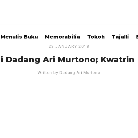
Menulis Buku
Memorabilia
Tokoh
Tajalli
23 JANUARY 2018
si Dadang Ari Murtono; Kwatrin
Written by
Dadang Ari Murtono