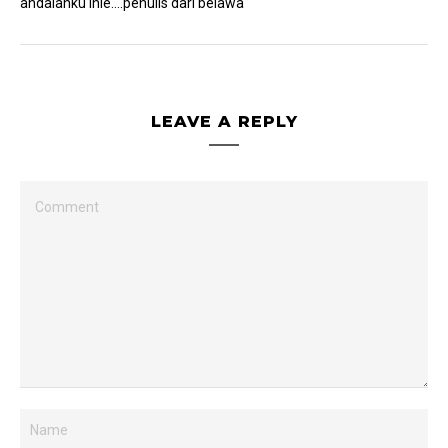
andalanku inie….penulis dari belawa
LEAVE A REPLY