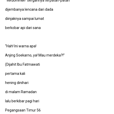
“
verdommen
” sergahnya terpatah-patah
dijembanya lencana dari dada
diinjaknya sampai lumat
berkobar api dari sana
“Hah! Ini warna apa!
Anjing Soekarno, ya! Mau merdeka?!”
(Dijahit Ibu Fatmawati
pertama kali
hening dinihari
di malam Ramadan
lalu berkibar pagi hari
Pegangsaan Timur 56