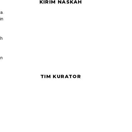
KIRIM NASKAH
a.
in
ah
an
TIM KURATOR