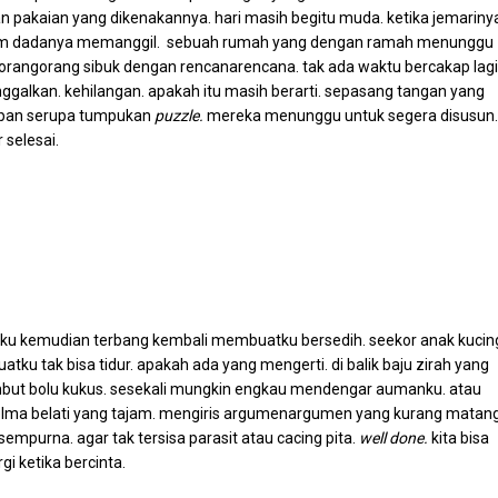
pakaian yang dikenakannya. hari masih begitu muda. ketika jemariny
dalam dadanya memanggil. sebuah rumah yang dengan ramah menunggu
orangorang sibuk dengan rencanarencana. tak ada waktu bercakap lagi
tinggalkan. kehilangan. apakah itu masih berarti. sepasang tangan yang
upan serupa tumpukan
puzzle.
mereka menunggu untuk segera disusun.
 selesai.
nku kemudian terbang kembali membuatku bersedih. seekor anak kucin
tku tak bisa tidur. apakah ada yang mengerti. di balik baju zirah yang
embut bolu kukus. sesekali mungkin engkau mendengar aumanku. atau
elma belati yang tajam. mengiris argumenargumen yang kurang matang
empurna. agar tak tersisa parasit atau cacing pita.
well done.
kita bisa
i ketika bercinta.