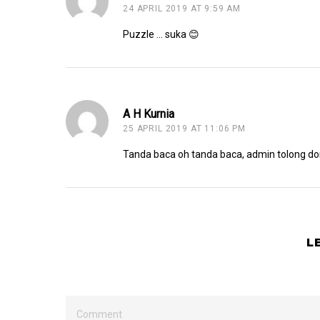
24 APRIL 2019 AT 9:59 AM
Puzzle … suka 😊
A H Kurnia
25 APRIL 2019 AT 11:06 PM
Tanda baca oh tanda baca, admin tolong d
L