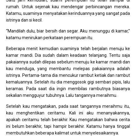
Satu jam kemudian, suami perempuan itu telah sampai di
rumah. Untuk sejenak kau mendengar perbincangan mereka.
Katamu, suaminya menyatakan kerinduannya yang sangat pada
istrinya dan si kecil.
“Mandilah dulu, biar bersih dan segar. Aku menunggu di kamar,”
katamu menirukan perkataan perempuan itu.
Beberapa menit kemudian suaminya telah berjalan menuju ke
kamar mandi. Dia sudah dalam keadaan telanjang. Tentu saja
pakaiannya sudah dilepas sebelum menuju ke kamar mandi dan
kau menduga, yang membantu melepas pakaiannya adalah
istrinya. Pertama-tama dia mencukur rambut ketiak dan rambut
kemaluannya. Setelah itu dia menggosok gigi sembari pipis, lalu
keramas. Pada saat dia ingin membilas rambutnya biasanya
sekalian mengguyur tubuhnya. Lalu tangannya meraihmu.
Setelah kau mengatakan, pada saat tangannya meraihmu itu,
kau menghentikan ceritamu. Kali ini aku menanyakannya,
apakah ceritamu telah berakhir. Kau mengatakan bahwa cerita
ini belum berakhir, tapi hampir berakhir. Katamu hanya tinggal
membutuhkan beberapa kalimat untuk menyelesaikannya.