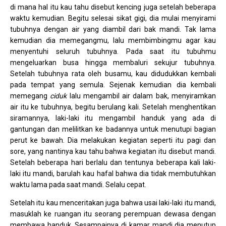
di mana hal itu kau tahu disebut kencing juga setelah beberapa
waktu kemudian. Begitu selesai sikat gigi, dia mulai menyirami
tubuhnya dengan air yang diambil dari bak mandi. Tak lama
kemudian dia memegangmu, lalu membimbingmu agar kau
menyentuhi seluruh tubuhnya. Pada saat itu tubuhmu
mengeluarkan busa hingga membaluri sekujur tubuhnya.
Setelah tubuhnya rata oleh busamu, kau didudukkan kembali
pada tempat yang semula. Sejenak kemudian dia kembali
memegang
ciduk
lalu mengambil air dalam bak, menyiramkan
air itu ke tubuhnya, begitu berulang kali. Setelah menghentikan
siramannya, laki-laki itu mengambil handuk yang ada di
gantungan dan melilitkan ke badannya untuk menutupi bagian
perut ke bawah. Dia melakukan kegiatan seperti itu pagi dan
sore, yang nantinya kau tahu bahwa kegiatan itu disebut mandi.
Setelah beberapa hari berlalu dan tentunya beberapa kali laki-
laki itu mandi, barulah kau hafal bahwa dia tidak membutuhkan
waktu lama pada saat mandi. Selalu cepat.
Setelah itu kau menceritakan juga bahwa usai laki-laki itu mandi,
masuklah ke ruangan itu seorang perempuan dewasa dengan
membawa handuk. Sesampainya di kamar mandi dia menutup