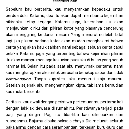
saatchiart.com
Sebelum kau bercerita, kau menyarankan kepadaku untuk
berdoa dulu. Katamu, doa itu akan dapat membantu kejernihan
pikiranku tetap terjaga. Katamu juga, kejernihan itu akan
menjauhkan diriku dari pikiran kotor yang biasanya cenderung
akan menggiring ke dunia mesum. Yang menurutmu lebih fatal
lagi jika pikiran sedang kotor akan mudah menghakimi bahwa
cerita yang akan kau kisahkan nanti sebagai sebuah cerita cabul
belaka. Katamu juga, yang terpenting bahwa kejernihan pikiran
itu akan mampu menjaga kesucian puasaku di bulan yang penuh
rahmat ini. Selain itu pada saat aku menyimak ceritamu nanti
kau mengharapkan aku untuk berusaha bersikap sabar dan tidak
kemrungsung
. Tanpa kuprotes, aku menuruti saja maumu.
Setelah sejenak aku mengheningkan cipta, tak lama kemudian
kau mulai bercerita.
Cerita ini kau awali dengan peristiwa pertemuanmu pertama kali
dengan laki-laki dewasa di rumah itu. Peristiwanya terjadi pada
pagi yang dingin. Pagi itu tiba-tiba kau dikeluarkan dari
ruanganmu. Bajumu dibuka paksa olehnya. Dia melucuti seluruh
pakaianmu dengan cara serampangan, terkesan buru-buru dan