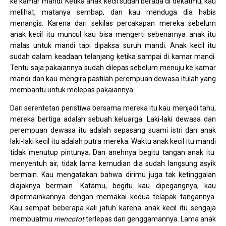
ke kamar mandi. Ketika anak kecil sudah berada di dekatmu, kau
melihat, matanya sembap, dan kau menduga dia habis
menangis. Karena dari sekilas percakapan mereka sebelum
anak kecil itu muncul kau bisa mengerti sebenarnya anak itu
malas untuk mandi tapi dipaksa suruh mandi. Anak kecil itu
sudah dalam keadaan telanjang ketika sampai di kamar mandi.
Tentu saja pakaiannya sudah dilepas sebelum menuju ke kamar
mandi dan kau mengira pastilah perempuan dewasa itulah yang
membantu untuk melepas pakaiannya.
Dari serentetan peristiwa bersama mereka itu kau menjadi tahu,
mereka bertiga adalah sebuah keluarga. Laki-laki dewasa dan
perempuan dewasa itu adalah sepasang suami istri dan anak
laki-laki kecil itu adalah putra mereka. Waktu anak kecil itu mandi
tidak menutup pintunya. Dan anehnya begitu tangan anak itu
menyentuh air, tidak lama kemudian dia sudah langsung asyik
bermain. Kau mengatakan bahwa dirimu juga tak ketinggalan
diajaknya bermain. Katamu, begitu kau dipegangnya, kau
dipermainkannya dengan memakai kedua telapak tangannya.
Kau sempat beberapa kali jatuh karena anak kecil itu sengaja
membuatmu
mencotot
terlepas dari genggamannya. Lama anak