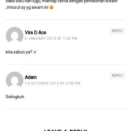
saksi bisu nan lugu, mantap cerita dengan penokohan kreatif
,mnurut sy yg awam ini
REPLY
Vira D Ace
5 JANUARY 2019 AT 7:26 PM
kita sabun ya? :v
REPLY
Adam
14 OCTOBER 2019 AT 3:38 PM
Selingkuh.