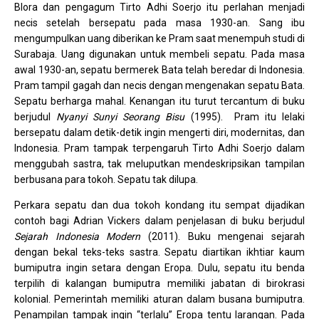
Blora dan pengagum Tirto Adhi Soerjo itu perlahan menjadi
necis setelah bersepatu pada masa 1930-an. Sang ibu
mengumpulkan uang diberikan ke Pram saat menempuh studi di
Surabaja. Uang digunakan untuk membeli sepatu. Pada masa
awal 1930-an, sepatu bermerek Bata telah beredar di Indonesia.
Pram tampil gagah dan necis dengan mengenakan sepatu Bata.
Sepatu berharga mahal. Kenangan itu turut tercantum di buku
berjudul
Nyanyi Sunyi Seorang Bisu
(1995). Pram itu lelaki
bersepatu dalam detik-detik ingin mengerti diri, modernitas, dan
Indonesia. Pram tampak terpengaruh Tirto Adhi Soerjo dalam
menggubah sastra, tak meluputkan mendeskripsikan tampilan
berbusana para tokoh. Sepatu tak dilupa.
Perkara sepatu dan dua tokoh kondang itu sempat dijadikan
contoh bagi Adrian Vickers dalam penjelasan di buku berjudul
Sejarah Indonesia Modern
(2011). Buku mengenai sejarah
dengan bekal teks-teks sastra. Sepatu diartikan ikhtiar kaum
bumiputra ingin setara dengan Eropa. Dulu, sepatu itu benda
terpilih di kalangan bumiputra memiliki jabatan di birokrasi
kolonial. Pemerintah memiliki aturan dalam busana bumiputra.
Penampilan tampak ingin “terlalu” Eropa tentu larangan. Pada