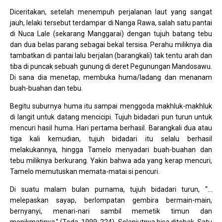
Diceritakan, setelah menempuh perjalanan laut yang sangat
jauh, lelaki tersebut terdampar di Nanga Rawa, salah satu pantai
di Nuca Lale (sekarang Manggarai) dengan tujuh batang tebu
dan dua belas parang sebagai bekal tersisa. Perahu miliknya dia
tambatkan di pantai lalu berjalan (barangkali) tak tentu arah dan
tiba di puncak sebuah gunung di deret Pegunungan Mandosawu.
Di sana dia menetap, membuka huma/ladang dan menanam
buah-buahan dan tebu.
Begitu suburnya huma itu sampai menggoda makhluk-makhluk
di langit untuk datang mencicipi. Tujuh bidadari pun turun untuk
mencuri hasil huma. Hari pertama berhasil. Barangkali dua atau
tiga kali kemudian, tujuh bidadari itu selalu berhasil
melakukannya, hingga Tamelo menyadari buah-buahan dan
tebu miliknya berkurang. Yakin bahwa ada yang kerap mencuri,
Tamelo memutuskan memata-matai si pencuri.
Di suatu malam bulan purnama, tujuh bidadari turun, “…
melepaskan sayap, berlompatan gembira bermain-main,
bernyanyi, menari-nari sambil memetik timun dan