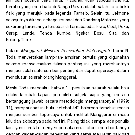
lain dari legenda Jaka Tarub. Padahal, tidak sesederhana itu.
Perahu yang membatu di Nanga Rawa adalah salah satu bukti
fisik yang merujuk pada legenda Tamelo. Selain itu, Jelmone
selanjutnya dikenal sebagai muasal dari Randong Mataleso yang
sekarang turunannya tersebar di Lamabaleda, Riwu, Cibal, Poka,
Carep, Lando, Tenda, Kumba, Ngaker, Desu, Sita, dan
Kolang/Torok.
Dalam
Manggarai Mencari Pencerahan Historiografi
, Dami N.
Toda menyertakan lampiran-lampiran tertulis yang digunakan
selama menyelesaikan tulisan penting ini, yang membuatnya
menjadi salah satu sumber penting dan dapat dipercaya dalam
menelusuri sejarah orang Manggarai.
Meski Toda mengakui bahwa “… penulisan sejarah selalu bisa
ditulis kembali kapan pun oleh subjek siapa yang merasa
bertanggung jawab secara metodologis menggarapnya” (1999:
11), sampai saat ini buku setebal 442 halaman tersebut masih
menjadi sumber tepercaya untuk melihat Manggarai di masa
lalu dan akibatnya pada hari ini. Paling tidak, sampai ada penulis
lain yang entah menyempurnakannya atau membantahnya
dengan kaidah-kaidah penelitian yang sama atau lebih baik dari