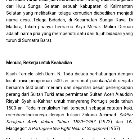
dari Hulu Sungai Selatan, sebuah kabupaten di Kalimantan
Selatan yang melibatkan telaga kemudian diabadikan menjadi
nama desa, Telaga Bidadari, di Kecamatan Sungai Raya. Di
Madura, tokoh prianya bernama Aryo Menak. Malim Deman
adalah nama pria yang memperistri satu dari tujuh bidadari yang
turun di Sumatra Barat.
Menulis, Bekerja untuk Keabadian
Kisah Tamelo oleh Dami N. Toda diduga berhubungan dengan
kisah misi pengiriman 500-an personal pasukan/ahli senjata
bersama 500 buah meriam dan sejumlah besar perlengkapan
perang dari Sultan Turki atas permintaan Sultan Aceh Alauddin
Riayah Syah al-Kahhar untuk menyerang Portugis pada tahun
1500-an. Toda menuliskan hal tersebut sebagai catatan kaki,
membandingkannya dengan tulisan Zakaria Achmad:
Sekitar
Kerajaan Aceh dalam Tahun 1520–1967
(1972) dan I.A.
Macgegor:
A Portugese Sea Fight Near of Singapore
(1957).