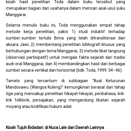
kisah hasil penelitian Toda dalam buku tersebut yang
merupakan bagian dari usahanya dalam mencari asal-usul suku
Manggarai.
Selama menulis buku ini, Toda menggunakan empat tahap
metode kerja penelitian, yakni: 1) studi induktif terhadap
sumber-sumber tertulis Bima yang telah ditransliterasi dari
aksara Jawi, 2) membentang penelitian bibliografi khusus yang
berhubungan dengan tema Manggarai, 3) metode libat langsung
(observasi partisipatif) untuk mengais fakta sejarah dari tradisi
audi-oral Manggarai, dan 4) membandingkan hasil dari berbagai
sumber secara vertikal dan horisontal (bdk. Toda, 1999: 34–46).
Tamelo yang tercantum di subbagian “Asal Keturunan
Mandosawu (Wangsa Kuleng)” kemungkinan berasal dari tahap
tiga yang mencakup penelitian hikayat-hikayat, peribahasa, lirik-
lirik folklorik, persajakan, yang mengandung libatan sejarah
moyang atau kodifikasi hukum adat.
Kisah Tujuh Bidadari: di Nuca Lale dan Daerah Lainnya