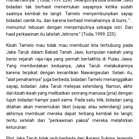
menikmatinya.” (Toda, 1999: 224). Selanjutnya bisa ditebak. Satu
bidadari tak berhasil menemukan sayapnya ketika sudah
saatnya kembali ke langit. Tamelo menyembunyikan sayap
bidadari cantik itu, dan karena berhasil menahannya di bumi, “…
menuntut tebusan dengan menjemputnya sebagai istri. Dari
hasil perkawinan itu lahirlah Jelmone.” (Toda, 1999: 225).
Kisah Tamelo mau tidak mau membuat kita terhubung pada
Jaka Tarub dalam Babad Tanah Jawi, kumpulan naskah yang
berisi sejarah raja-raja yang pernah bertakhta di Pulau Jawa.
Yang membedakan keduanya, Jaka Tarub melakukannya
karena terpikat dengan kecantikan Nawangwulan. Selain itu,
“alat penahannya” juga berbeda; bidadari Tamelo menanggalkan
sayap, bidadari Jaka Tarub melepas selendang. Namun, akhir
dari kisah-kisah yang melibatkan seorang manusia (pria) dengan
tujuh bidadari hampir pasti sama. Pada satu titik, bidadari yang
ditahan akan menemukan tiket (sayap atau selendang) yang
akhirnya membuat mereka dapat terbang kembali ke langit;
tentu setelah dari “perkawinan paksa” mereka melahirkan
keturunan.
Plot Jaka Tarub tidak jauh berbeda dari Awang Sukma, legenda