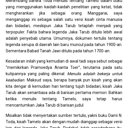
Menimbang bahwa Toda menulis tentang Tamelo dalam buku
yang menggunakan kaidah-kaidah penelitian yang ketat, tidak
mengherankan jika sebagai orang Manggarai, saya
menganggap ini sebagai salah satu versi kisah cinta manusia
dan bidadari, meskipun Jaka Tarub tetaplah menjadi yang
terpopuler. Fakta bahwa legenda Jaka Tarub ditulis lebih awal
adalah penyebab utama. Umumnya, dokumen tertulis tentang
legenda serupa di daerah lain baru muncul pada tahun 1900-an.
Sementara Babad Tanah Jawi ditulis pada tahun 1700-an.
Kesadaran inilah yang kemudian di awal tadi saya sebut sebagai
“memikirkan Pramoedya Ananta Toer”, terutama pada satu
kutipannya yang paling dikenal:
Menulis adalah bekerja untuk
keabadian
. Maksud saya, berapa banyak pun kisah yang akan
kita dengar di kemudian hari tentang tujuh bidadari, kisah Jaka
Tarub akan senantiasa ada di barisan pertama memori. Bahkan
ketika menulis tentang Tamelo, saya tetap harus
mencantumkan Jaka Tarub di barisan judul.
Misalkan tidak menyertakan sumber tertulis, yakni buku Dami N.
Toda, kisah Tamelo akan dengan mudah dianggap sebagai versi