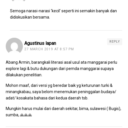
Semoga narasi-narasi ‘kecil’ seperti ini semakin banyak dan
didiskusikan bersama.
REPLY
Agustinus lapan
27 MARCH 2019 AT 8:57 PM
Abang Armin, barangkali literasi asal usul ata manggarai perlu
explore lagi & butu dukungan dari pemda manggarai supaya
dilakukan penelitian.
Mohon maaf, dari versi yg beredar baik yg keturunan turki &
minangkabau, saya belom menemukan peninggalan budaya/
adat/ kosakata bahasa dari kedua daerah tsb.
Mungkin harus mulai dari daerah sekitar, bima, sulawesi ( Bugis),
sumba, 🙏🙏🙏