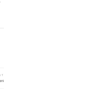
ST
ani