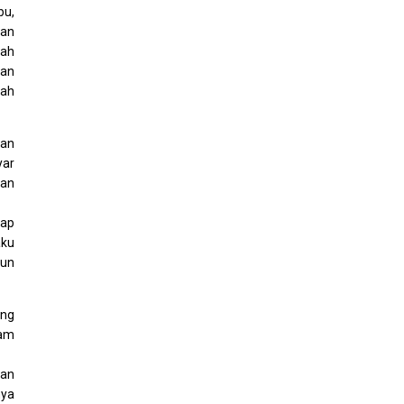
bu,
san
lah
dan
lah
dan
yar
dan
iap
aku
run
ang
lam
kan
nya