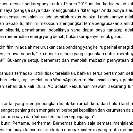
ang gencar berkampanye untuk Pilpres 2019 ini dari kedua belah ku
n saya (sengaja saya tidak menggunakan “kita” agar Anda punya ala
dari semua masalah ini adalah sifak rakus belaka. Landasannya ada
n. Sebab itu, film ini, meskipun mengangkat tema pengrusakan alam 
an oligarki, pemahaman sebaliknya yang dapat saya tangkap ada
n menemukan energi yang bersih, bukan kampanye untuk golput.
di tim film ini adalah meluruskan cara pandang yang keliru perihal energi 
 jemawa seperti; “jika uangku sendiri yang digunakan untuk memba
ja!”. Bukannya setuju berhemat dan menolak mubazir, pernyataan 
.
usia terhadap listrik tidak terelakkan, bahkan terus bertambah set
 hari sekali, tapi setelah ada WhatsApp dan media sosial lainnya, peril
kan sehari dua kali. Dulu, AC adalah kebutuhan mewah, sekarang tu
ta rantai yang menghubungkan listrik ke rumah kita, dari hulu (tamb
 itu sangat panjang dan mengalami berbagai kepelikan dan kerumitan da
sadaran saya dari “situasi terlena berkepanjangan”.
ga butir: Pertama, berhemat. Berhemat bukan saja semata menjalan
nekan biaya konsumsi listrik dan dampak sistemis yang mata rantai