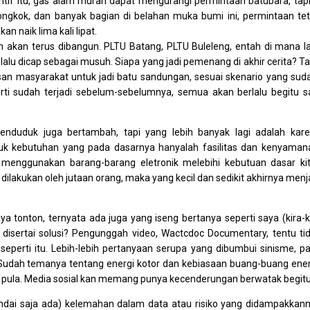
mtif itu, gas alam murah dapat mengurangi permintaan batubara, tapi
 Tiongkok, dan banyak bagian di belahan muka bumi ini, permintaan te
n naik lima kali lipat.
 akan terus dibangun. PLTU Batang, PLTU Buleleng, entah di mana la
elalu dicap sebagai musuh. Siapa yang jadi pemenang di akhir cerita? T
asan masyarakat untuk jadi batu sandungan, sesuai skenario yang sud
rti sudah terjadi sebelum-sebelumnya, semua akan berlalu begitu s
enduduk juga bertambah, tapi yang lebih banyak lagi adalah kar
suk kebutuhan yang pada dasarnya hanyalah fasilitas dan kenyaman
 menggunakan barang-barang eletronik melebihi kebutuan dasar ki
f, dilakukan oleh jutaan orang, maka yang kecil dan sedikit akhirnya menj
ya tonton, ternyata ada juga yang iseng bertanya seperti saya (kira-k
k disertai solusi? Pengunggah video, Wactcdoc Documentary, tentu ti
erti itu. Lebih-lebih pertanyaan serupa yang dibumbui sinisme, pa
Sudah temanya tentang energi kotor dan kebiasaan buang-buang ener
 pula. Media sosial kan memang punya kecenderungan berwatak begitu
andai saja ada) kelemahan dalam data atau risiko yang didampakkan