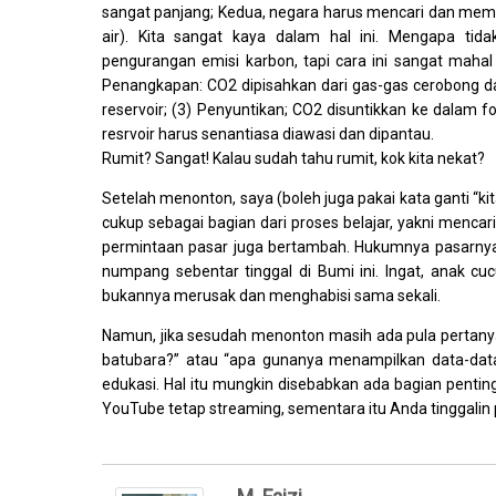
sangat panjang; Kedua, negara harus mencari dan mema
air). Kita sangat kaya dalam hal ini. Mengapa tid
pengurangan emisi karbon, tapi cara ini sangat mahal 
Penangkapan: CO2 dipisahkan dari gas-gas cerobong da
reservoir; (3) Penyuntikan; CO2 disuntikkan ke dalam 
resrvoir harus senantiasa diawasi dan dipantau.
Rumit? Sangat! Kalau sudah tahu rumit, kok kita nekat?
Setelah menonton, saya (boleh juga pakai kata ganti “kit
cukup sebagai bagian dari proses belajar, yakni menca
permintaan pasar juga bertambah. Hukumnya pasarnya 
numpang sebentar tinggal di Bumi ini. Ingat, anak cuc
bukannya merusak dan menghabisi sama sekali.
Namun, jika sesudah menonton masih ada pula pertanya
batubara?” atau “apa gunanya menampilkan data-data s
edukasi. Hal itu mungkin disebabkan ada bagian pentin
YouTube tetap streaming, sementara itu Anda tinggalin pe