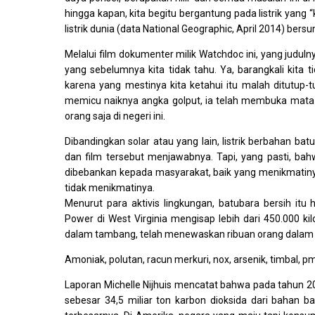
hingga kapan, kita begitu bergantung pada listrik yang 
listrik dunia (data National Geographic, April 2014) bers
Melalui film dokumenter milik Watchdoc ini, yang judul
yang sebelumnya kita tidak tahu. Ya, barangkali kita 
karena yang mestinya kita ketahui itu malah ditutup-t
memicu naiknya angka golput, ia telah membuka mata k
orang saja di negeri ini.
Dibandingkan solar atau yang lain, listrik berbahan ba
dan film tersebut menjawabnya. Tapi, yang pasti, ba
dibebankan kepada masyarakat, baik yang menikmatinya
tidak menikmatinya.
Menurut para aktivis lingkungan, batubara bersih itu
Power di West Virginia mengisap lebih dari 450.000 k
dalam tambang, telah menewaskan ribuan orang dalam
Amoniak, polutan, racun merkuri, nox, arsenik, timbal, pm
Laporan Michelle Nijhuis mencatat bahwa pada tahun 2012
sebesar 34,5 miliar ton karbon dioksida dari bahan ba