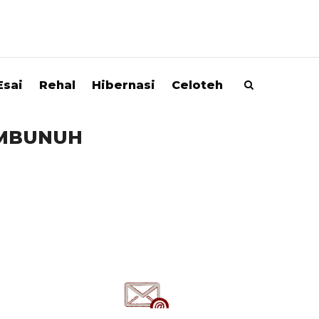
Esai
Rehal
Hibernasi
Celoteh
EMBUNUH