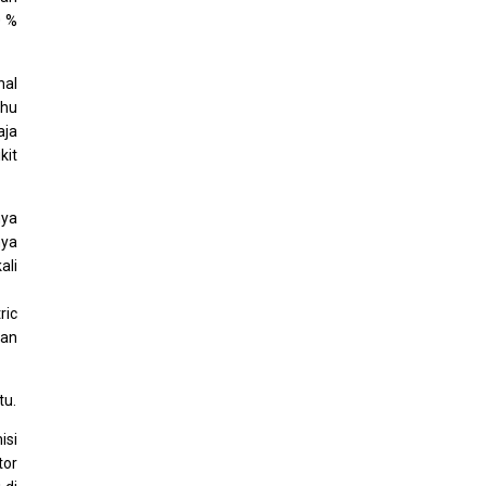
0 %
hal
ahu
aja
kit
nya
nya
ali
ric
nan
tu.
isi
tor