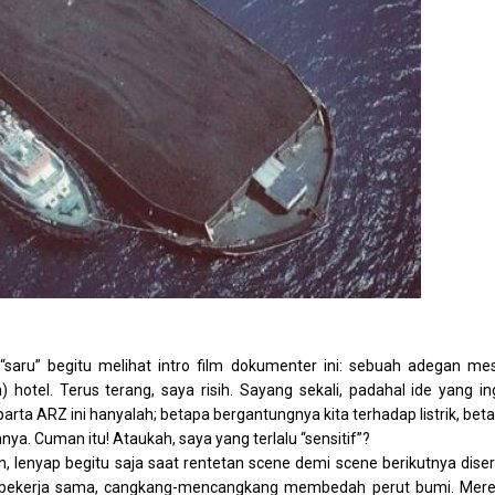
 “saru” begitu melihat intro film dokumenter ini: sebuah adegan me
hotel. Terus terang, saya risih. Sayang sekali, padahal ide yang in
ta ARZ ini hanyalah; betapa bergantungnya kita terhadap listrik, bet
ya. Cuman itu! Ataukah, saya yang terlalu “sensitif”?
, lenyap begitu saja saat rentetan scene demi scene berikutnya dise
ang bekerja sama, cangkang-mencangkang membedah perut bumi. Mer