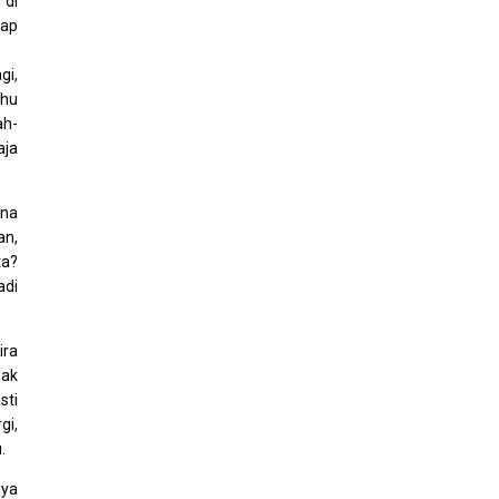
 di
tap
gi,
ahu
ah-
aja
ena
an,
ta?
adi
ira
dak
sti
gi,
.
nya