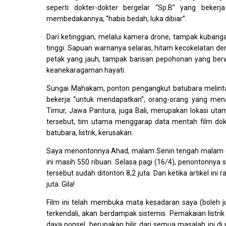
seperti dokter-dokter bergelar “Sp.B” yang beke
membedakannya; “habis bedah, luka dibiar”.
Dari ketinggian, melalui kamera drone, tampak kubanga
tinggi. Sapuan warnanya selaras, hitam kecokelatan den
petak yang jauh, tampak barisan pepohonan yang berw
keanekaragaman hayati.
Sungai Mahakam, ponton pengangkut batubara melintas
bekerja “untuk mendapatkan”, orang-orang yang menan
Timur, Jawa Pantura, juga Bali, merupakan lokasi uta
tersebut, tim utama menggarap data mentah film dokum
batubara, listrik, kerusakan.
Saya menontonnya Ahad, malam Senin tengah malam (14-
ini masih 550 ribuan. Selasa pagi (16/4), penontonnya s
tersebut sudah ditonton 8,2 juta. Dan ketika artikel i
juta. Gila!
Film ini telah membuka mata kesadaran saya (boleh juga 
terkendali, akan berdampak sistemis. Pemakaian listri
daya ponsel, berupakan hilir dari semua masalah ini 