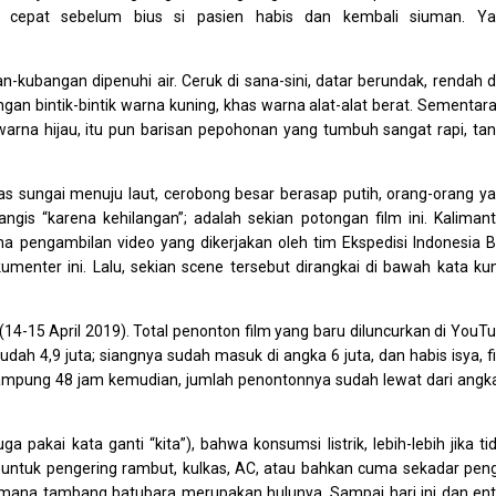
rja cepat sebelum bius si pasien habis dan kembali siuman. Y
n-kubangan dipenuhi air. Ceruk di sana-sini, datar berundak, rendah 
gan bintik-bintik warna kuning, khas warna alat-alat berat. Sementara
arna hijau, itu pun barisan pepohonan yang tumbuh sangat rapi, ta
 sungai menuju laut, cerobong besar berasap putih, orang-orang y
gis “karena kehilangan”; adalah sekian potongan film ini. Kaliman
ma pengambilan video yang dikerjakan oleh tim Ekspedisi Indonesia B
enter ini. Lalu, sekian scene tersebut dirangkai di bawah kata kun
15 April 2019). Total penonton film yang baru diluncurkan di YouT
udah 4,9 juta; siangnya sudah masuk di angka 6 juta, dan habis isya, f
ni rampung 48 jam kemudian, jumlah penontonnya sudah lewat dari angk
pakai kata ganti “kita”), bahwa konsumsi listrik, lebih-lebih jika ti
k untuk pengering rambut, kulkas, AC, atau bahkan cuma sekadar peng
di mana tambang batubara merupakan hulunya. Sampai hari ini dan en