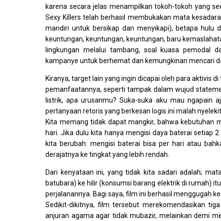
karena secara jelas menampilkan tokoh-tokoh yang sed
Sexy Killers telah berhasil membukakan mata kesadara
mandiri untuk bersikap dan menyikapi), betapa hulu 
keuntungan, keuntungan, keuntungan, baru kemaslahata
lingkungan melalui tambang, soal kuasa pemodal d
kampanye untuk berhemat dan kemungkinan mencari da
Kiranya, target lain yang ingin dicapai oleh para aktivis 
pemanfaatannya, seperti tampak dalam wujud statemen
listrik, apa urusanmu? Suka-suka aku mau ngapain a
pertanyaan retoris yang berkesan logis ini malah nyelekit
Kita memang tidak dapat mangkir, bahwa kebutuhan man
hari. Jika dulu kita hanya mengisi daya baterai setiap 2
kita berubah: mengisi baterai bisa per hari atau bah
derajatnya ke tingkat yang lebih rendah.
Dari kenyataan ini, yang tidak kita sadari adalah; ma
batubara) ke hilir (konsumsi barang elektrik di rumah)
perjalanannya. Bagi saya, film ini berhasil menggugah ke
Sedikit-dikitnya, film tersebut merekomendasikan ti
anjuran agama agar tidak mubazir, melainkan demi me