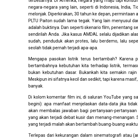
terbesarnya. Di Amerika, negara yang maju tapi konsu
negara-negara yang lain, seperti di Indonesia, India,
melonjak. Diperkirakan, 30 tahun ke depan, permintaan aka
PLTU Paiton sudah lama tegak. Yang lain menyusul dan
adalah buktinya. Dan seperti skenario film, penentang s
sendirilah Anda. Jika kasus AMDAL selalu dijadikan al
sudah, penduduk akan protes, lalu berdemo, lalu sepe
seolah tidak pernah terjadi apa-apa.
Mengapa pasokan listrik terus bertambah? Karena p
bertambahnya kebutuhan kita terhadap listrik, terma
bukan kebutuhan dasar. Bukankah kita semakin rajin
Meskipun ini sifatnya kecil dan sedikit, tapi karena masi
banyak.
Di kolom komentar film ini, di saluran YouTube yang sa
begini): apa manfaat menjelaskan data-data jika tida
akan membalas jawaban bagi pertanyaan-pertanyaan sep
yang akan terjadi debat kusir dan menang-menangan. 
yang terjadi malah akan bertambah buang-buang waktu
Terlepas dari kekurangan dalam sinematografi atau (