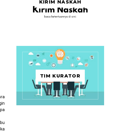
KIRIM NASKAH
TIM KURATOR
sra
gin
apa
rbu
eka