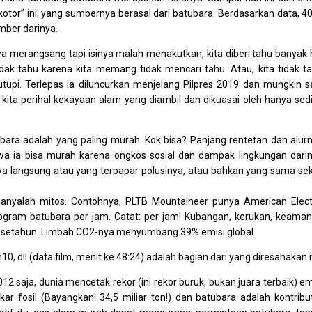
“kotor” ini, yang sumbernya berasal dari batubara. Berdasarkan data, 4
umber darinya.
nya merangsang tapi isinya malah menakutkan, kita diberi tahu banyak 
tidak tahu karena kita memang tidak mencari tahu. Atau, kita tidak t
utupi. Terlepas ia diluncurkan menjelang Pilpres 2019 dan mungkin s
ita perihal kekayaan alam yang diambil dan dikuasai oleh hanya sedi
tubara adalah yang paling murah. Kok bisa? Panjang rentetan dan alur
hwa ia bisa murah karena ongkos sosial dan dampak lingkungan dari
 langsung atau yang terpapar polusinya, atau bahkan yang sama sek
 hanyalah mitos. Contohnya, PLTB Mountaineer punya American Elect
ilogram batubara per jam. Catat: per jam! Kubangan, kerukan, keama
 setahun. Limbah CO2-nya menyumbang 39% emisi global.
10, dll (data film, menit ke 48:24) adalah bagian dari yang diresahakan i
 saja, dunia mencetak rekor (ini rekor buruk, bukan juara terbaik) em
kar fosil (Bayangkan! 34,5 miliar ton!) dan batubara adalah kontribu