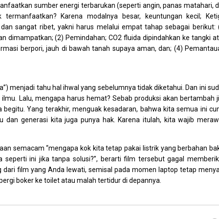
nfaatkan sumber energi terbarukan (seperti angin, panas matahari, 
ak termanfaatkan? Karena modalnya besar, keuntungan kecil; Keti
dan sangat ribet, yakni harus melalui empat tahap sebagai berikut: 
n dimampatkan; (2) Pemindahan; CO2 fluida dipindahkan ke tangki a
formasi berpori, jauh di bawah tanah supaya aman, dan; (4) Pemantau
a”) menjadi tahu hal ihwal yang sebelumnya tidak diketahui. Dan ini su
ri ilmu. Lalu, mengapa harus hemat? Sebab produksi akan bertambah j
begitu. Yang terakhir, menguak kesadaran, bahwa kita semua ini c
u dan generasi kita juga punya hak. Karena itulah, kita wajib meraw
an semacam “mengapa kok kita tetap pakai listrik yang berbahan ba
eperti ini jika tanpa solusi?”, berarti film tersebut gagal memberi
g dari film yang Anda lewati, semisal pada momen laptop tetap menya
rgi boker ke toilet atau malah tertidur di depannya.