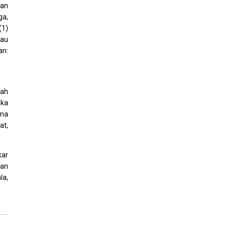
dan
ga,
(1)
tau
an:
dah
ika
uma
at,
kar
kan
la,