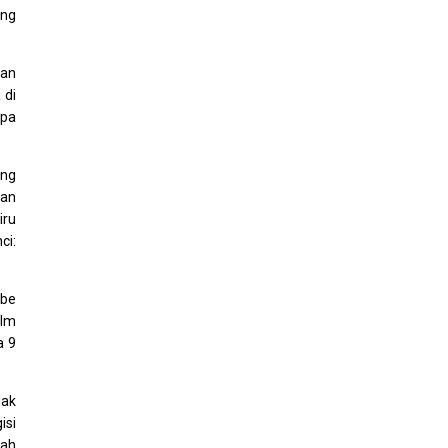
ang
dan
 di
npa
ang
tan
iru
ci:
ube
ilm
a 9
dak
isi
tah