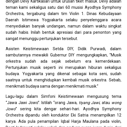
dengan Devy Kartikasari untuk urusan tiket masuk. Devy adalah
teman kami sekaligus satu dari 60 musisi Ayodhya Symphony
Orchestra, tergabung dalam tim Violin 1. Dinas Kebudayaan
Daerah Istimewa Yogyakarta selaku penyelenggara acara
menyediakan banyak undangan, namun dalam waktu singkat
sudah habis. Inilah bentuk apresiasi dari para penonton yang
sangat menunggu pertunjukan tersebut.
Asisten Keistimewaan Setda DIY, Didik Purwadi, dalam
sambutannya mewakili Gubernur DIY mengungkapkan, “Musik
orkestra sudah ada sejak sebelum era kemerdekaan.
Pertunjukan musik seperti ini merupakan hiburan sekaligus
budaya. Yogyakarta yang dikenal sebagai kota seni, sudah
saatnya untuk menghidupkan kembali musik orkestra. Sebab,
menikmati budaya sama dengan menikmati musik.”
Lagu-lagu dalam Simfoni Keistimewaan mengusung tema
“Jawa Jawi Jowo”. Istilah “orang Jawa,
tiyang Jawi
, atau
wong
Jowo
” sering kita dengar sehari-hari. Ayodhya Symphony
Orchestra dipandu oleh konduktor Eki Satria menampilkan 12
karya. Ada pula penampilan Iqbal Harja Maulana pada violin,