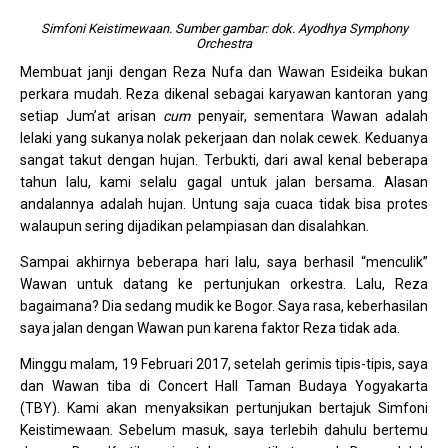
Simfoni Keistimewaan. Sumber gambar: dok. Ayodhya Symphony
Orchestra
Membuat janji dengan Reza Nufa dan Wawan Esideika bukan
perkara mudah. Reza dikenal sebagai karyawan kantoran yang
setiap Jum’at arisan
cum
penyair, sementara Wawan adalah
lelaki yang sukanya nolak pekerjaan dan nolak cewek. Keduanya
sangat takut dengan hujan. Terbukti, dari awal kenal beberapa
tahun lalu, kami selalu gagal untuk jalan bersama. Alasan
andalannya adalah hujan. Untung saja cuaca tidak bisa protes
walaupun sering dijadikan pelampiasan dan disalahkan.
Sampai akhirnya beberapa hari lalu, saya berhasil “menculik”
Wawan untuk datang ke pertunjukan orkestra. Lalu, Reza
bagaimana? Dia sedang mudik ke Bogor. Saya rasa, keberhasilan
saya jalan dengan Wawan pun karena faktor Reza tidak ada.
Minggu malam, 19 Februari 2017, setelah gerimis tipis-tipis, saya
dan Wawan tiba di Concert Hall Taman Budaya Yogyakarta
(TBY). Kami akan menyaksikan pertunjukan bertajuk Simfoni
Keistimewaan. Sebelum masuk, saya terlebih dahulu bertemu