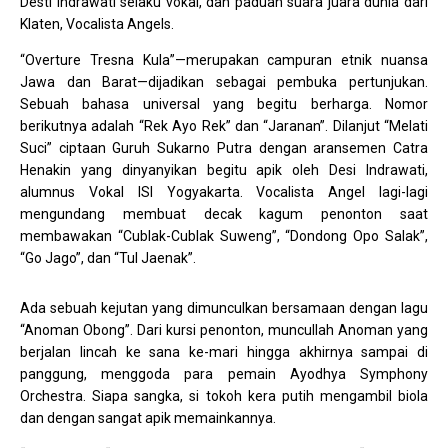
Desti Indrawati selaku vokal, dan paduan suara juara dunia dari
Klaten, Vocalista Angels.
“Overture Tresna Kula”—merupakan campuran etnik nuansa
Jawa dan Barat—dijadikan sebagai pembuka pertunjukan.
Sebuah bahasa universal yang begitu berharga. Nomor
berikutnya adalah “Rek Ayo Rek” dan “Jaranan”. Dilanjut “Melati
Suci” ciptaan Guruh Sukarno Putra dengan aransemen Catra
Henakin yang dinyanyikan begitu apik oleh Desi Indrawati,
alumnus Vokal ISI Yogyakarta. Vocalista Angel lagi-lagi
mengundang membuat decak kagum penonton saat
membawakan “Cublak-Cublak Suweng”, “Dondong Opo Salak”,
“Go Jago”, dan “Tul Jaenak”.
Ada sebuah kejutan yang dimunculkan bersamaan dengan lagu
“Anoman Obong”. Dari kursi penonton, muncullah Anoman yang
berjalan lincah ke sana ke-mari hingga akhirnya sampai di
panggung, menggoda para pemain Ayodhya Symphony
Orchestra. Siapa sangka, si tokoh kera putih mengambil biola
dan dengan sangat apik memainkannya.