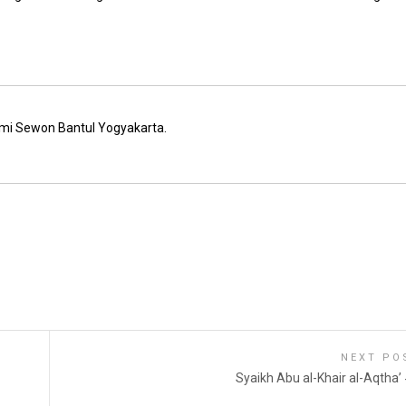
mi Sewon Bantul Yogyakarta.
NEXT PO
Syaikh Abu al-Khair al-Aqtha’