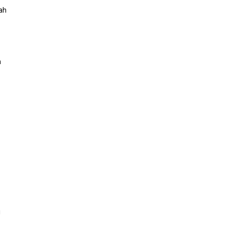
ah
h
i