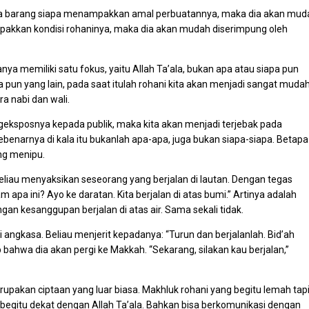
hwa barang siapa menampakkan amal perbuatannya, maka dia akan mud
mpakkan kondisi rohaninya, maka dia akan mudah diserimpung oleh
nya memiliki satu fokus, yaitu Allah Ta’ala, bukan apa atau siapa pun
 pun yang lain, pada saat itulah rohani kita akan menjadi sangat muda
a nabi dan wali.
engeksposnya kepada publik, maka kita akan menjadi terjebak pada
benarnya di kala itu bukanlah apa-apa, juga bukan siapa-siapa. Betapa
ng menipu.
 Beliau menyaksikan seseorang yang berjalan di lautan. Dengan tegas
 apa ini? Ayo ke daratan. Kita berjalan di atas bumi.” Artinya adalah
an kesanggupan berjalan di atas air. Sama sekali tidak.
i angkasa. Beliau menjerit kepadanya: “Turun dan berjalanlah. Bid’ah
ahwa dia akan pergi ke Makkah. “Sekarang, silakan kau berjalan,”
akan ciptaan yang luar biasa. Makhluk rohani yang begitu lemah tap
 begitu dekat dengan Allah Ta’ala. Bahkan bisa berkomunikasi dengan