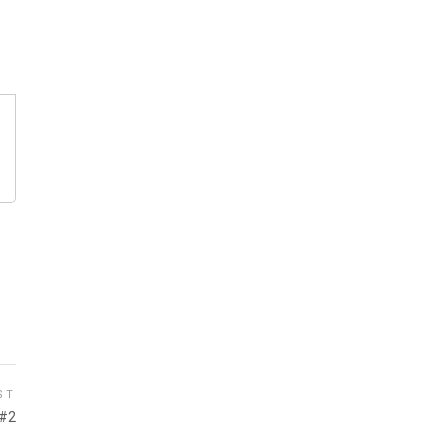
ST
 #2