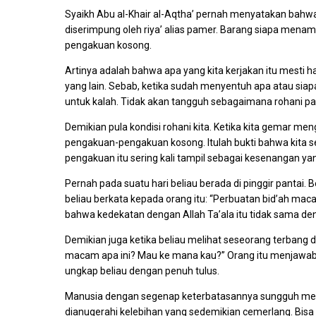
Syaikh Abu al-Khair al-Aqtha’ pernah menyatakan ba
diserimpung oleh riya’ alias pamer. Barang siapa mena
pengakuan kosong.
Artinya adalah bahwa apa yang kita kerjakan itu mesti ha
yang lain. Sebab, ketika sudah menyentuh apa atau siapa
untuk kalah. Tidak akan tangguh sebagaimana rohani par
Demikian pula kondisi rohani kita. Ketika kita gemar m
pengakuan-pengakuan kosong. Itulah bukti bahwa kita se
pengakuan itu sering kali tampil sebagai kesenangan ya
Pernah pada suatu hari beliau berada di pinggir pantai.
beliau berkata kepada orang itu: “Perbuatan bid’ah macam
bahwa kedekatan dengan Allah Ta’ala itu tidak sama deng
Demikian juga ketika beliau melihat seseorang terbang d
macam apa ini? Mau ke mana kau?” Orang itu menjawab b
ungkap beliau dengan penuh tulus.
Manusia dengan segenap keterbatasannya sungguh merup
dianugerahi kelebihan yang sedemikian cemerlang. Bisa