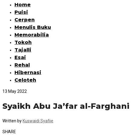
Home
Puisi
Cerpen
Menulis Buku
Memorabilia
Tokoh
Tajalli
Esai
Rehal
Hibernasi
Celoteh
13 May 2022
Syaikh Abu Ja’far al-Farghani
Written by
Kuswaidi Syafiie
SHARE