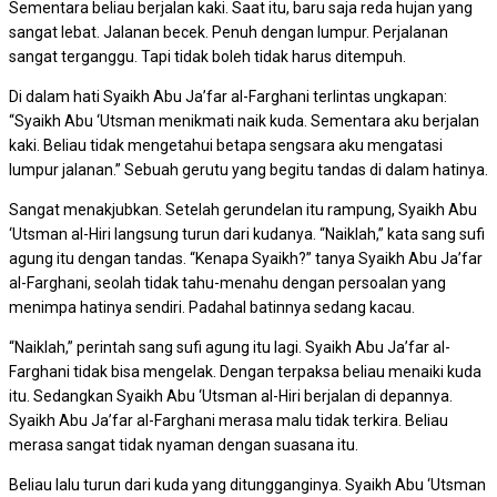
Sementara beliau berjalan kaki. Saat itu, baru saja reda hujan yang
sangat lebat. Jalanan becek. Penuh dengan lumpur. Perjalanan
sangat terganggu. Tapi tidak boleh tidak harus ditempuh.
Di dalam hati Syaikh Abu Ja’far al-Farghani terlintas ungkapan:
“Syaikh Abu ‘Utsman menikmati naik kuda. Sementara aku berjalan
kaki. Beliau tidak mengetahui betapa sengsara aku mengatasi
lumpur jalanan.” Sebuah gerutu yang begitu tandas di dalam hatinya.
Sangat menakjubkan. Setelah gerundelan itu rampung, Syaikh Abu
‘Utsman al-Hiri langsung turun dari kudanya. “Naiklah,” kata sang sufi
agung itu dengan tandas. “Kenapa Syaikh?” tanya Syaikh Abu Ja’far
al-Farghani, seolah tidak tahu-menahu dengan persoalan yang
menimpa hatinya sendiri. Padahal batinnya sedang kacau.
“Naiklah,” perintah sang sufi agung itu lagi. Syaikh Abu Ja’far al-
Farghani tidak bisa mengelak. Dengan terpaksa beliau menaiki kuda
itu. Sedangkan Syaikh Abu ‘Utsman al-Hiri berjalan di depannya.
Syaikh Abu Ja’far al-Farghani merasa malu tidak terkira. Beliau
merasa sangat tidak nyaman dengan suasana itu.
Beliau lalu turun dari kuda yang ditungganginya. Syaikh Abu ‘Utsman