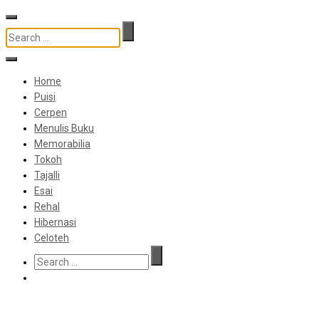
Home
Puisi
Cerpen
Menulis Buku
Memorabilia
Tokoh
Tajalli
Esai
Rehal
Hibernasi
Celoteh