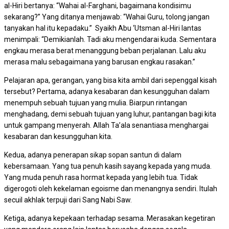
al-Hiri bertanya: “Wahai al-Farghani, bagaimana kondisimu
sekarang?” Yang ditanya menjawab: “Wahai Guru, tolong jangan
tanyakan hal itu kepadaku.” Syaikh Abu ‘Utsman al-Hiri lantas
menimpali: “Demikianlah. Tadi aku mengendarai kuda. Sementara
engkau merasa berat menanggung beban perjalanan. Lalu aku
merasa malu sebagaimana yang barusan engkau rasakan.”
Pelajaran apa, gerangan, yang bisa kita ambil dari sepenggal kisah
tersebut? Pertama, adanya kesabaran dan kesungguhan dalam
menempuh sebuah tujuan yang mulia. Biarpun rintangan
menghadang, demi sebuah tujuan yang luhur, pantangan bagi kita
untuk gampang menyerah. Allah Ta’ala senantiasa menghargai
kesabaran dan kesungguhan kita.
Kedua, adanya penerapan sikap sopan santun di dalam
kebersamaan. Yang tua penuh kasih sayang kepada yang muda.
Yang muda penuh rasa hormat kepada yang lebih tua. Tidak
digerogoti oleh kekelaman egoisme dan menangnya sendiri. Itulah
secuil akhlak terpuji dari Sang Nabi Saw.
Ketiga, adanya kepekaan terhadap sesama. Merasakan kegetiran