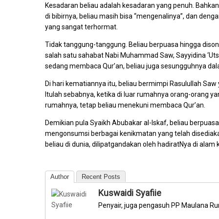
Kesadaran beliau adalah kesadaran yang penuh. Bahkan 
di bibirnya, beliau masih bisa “mengenalinya”, dan de
yang sangat terhormat.
Tidak tanggung-tanggung. Beliau berpuasa hingga dison
salah satu sahabat Nabi Muhammad Saw, Sayyidina ‘Utsm
sedang membaca Qur’an, beliau juga sesungguhnya dala
Di hari kematiannya itu, beliau bermimpi Rasulullah S
Itulah sebabnya, ketika di luar rumahnya orang-orang y
rumahnya, tetap beliau menekuni membaca Qur’an.
Demikian pula Syaikh Abubakar al-Iskaf, beliau berpuas
mengonsumsi berbagai kenikmatan yang telah disediakan
beliau di dunia, dilipatgandakan oleh hadiratNya di alam 
Author
Recent Posts
Kuswaidi Syafiie
Penyair, juga pengasuh PP Maulana Ru