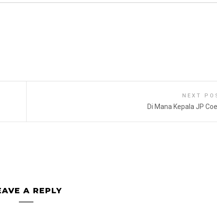
NEXT PO
Di Mana Kepala JP Co
EAVE A REPLY