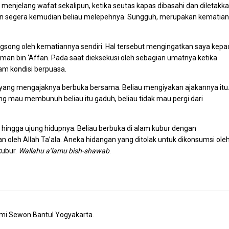
menjelang wafat sekalipun, ketika seutas kapas dibasahi dan diletakk
ngan segera kemudian beliau melepehnya. Sungguh, merupakan kematian
gsong oleh kematiannya sendiri. Hal tersebut mengingatkan saya kepa
an bin ‘Affan. Pada saat dieksekusi oleh sebagian umatnya ketika
m kondisi berpuasa.
aw yang mengajaknya berbuka bersama. Beliau mengiyakan ajakannya itu
ang mau membunuh beliau itu gaduh, beliau tidak mau pergi dari
a hingga ujung hidupnya. Beliau berbuka di alam kubur dengan
 oleh Allah Ta’ala. Aneka hidangan yang ditolak untuk dikonsumsi ole
kubur.
Wallahu a’lamu bish-shawab
.
mi Sewon Bantul Yogyakarta.