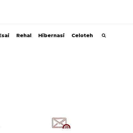
Esai
Rehal
Hibernasi
Celoteh
i