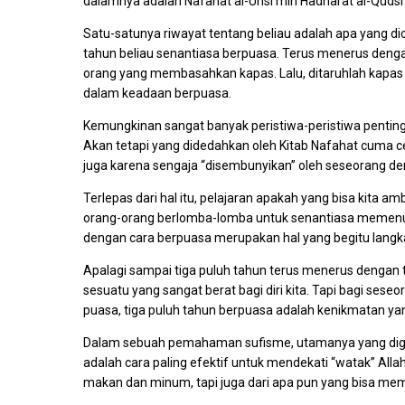
dalamnya adalah Nafahat al-Unsi min Hadharat al-Qudsi
Satu-satunya riwayat tentang beliau adalah apa yang dic
tahun beliau senantiasa berpuasa. Terus menerus dengan
orang yang membasahkan kapas. Lalu, ditaruhlah kapas te
dalam keadaan berpuasa.
Kemungkinan sangat banyak peristiwa-peristiwa penting s
Akan tetapi yang didedahkan oleh Kitab Nafahat cuma ce
juga karena sengaja “disembunyikan” oleh seseorang de
Terlepas dari hal itu, pelajaran apakah yang bisa kita a
orang-orang berlomba-lomba untuk senantiasa memenuh
dengan cara berpuasa merupakan hal yang begitu langk
Apalagi sampai tiga puluh tahun terus menerus dengan ta
sesuatu yang sangat berat bagi diri kita. Tapi bagi se
puasa, tiga puluh tahun berpuasa adalah kenikmatan yan
Dalam sebuah pemahaman sufisme, utamanya yang digeli
adalah cara paling efektif untuk mendekati “watak” Alla
makan dan minum, tapi juga dari apa pun yang bisa me