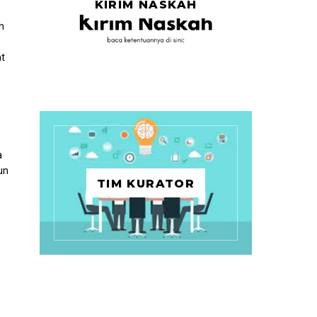
KIRIM NASKAH
h
at
a
un
TIM KURATOR