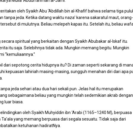
 karya Mulla ‘Abdurrahman al-Jami.
eritakan oleh Syaikh Abu ‘Abdillah bin al-Khafif bahwa selama tiga pulu
 tanpa jeda. Ketika datang waktu naza’ karena sakaratul maut, orang-
rsebut di mulutnya. Beliau melepeh kapas itu. Setelah itu, beliau waf
ecara spiritual yang berkaitan dengan Syaikh Abubakar al-Iskaf itu.
rita itu saja. Selebihnya tidak ada. Mungkin memang begitu. Mungkin
mi “kemuliaannya.”
mbil dari sepotong cerita hidupnya itu? Di zaman seperti sekarang di man
i kepuasan lahiriah masing-masing, sungguh menahan diri dari apa p
a.
npa jeda sehari atau dua hari sekali pun. Jelas hal itu merupakan
seorang sebagaimana beliau yang mungkin telah sedemikian akrab dengan
g luar biasa.
ndingkan oleh Syaikh Muhyiddin ibn ‘Arabi (1165–1240 M), berpuasa
h Ta’ala yang memang berpuasa dari segala sesuatu. Tidak saja dari
mbatalkan ketuhanan hadiratNya.