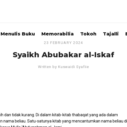
Menulis Buku
Memorabilia
Tokoh
Tajalli
23 FEBRUARY 2024
Syaikh Abubakar al-Iskaf
Written by
Kuswaidi Syafiie
bih dan tidak kurang. Di dalam kitab-kitab thabaqat yang ada dalam
n nama beliau. Satu-satunya kitab yang mencantumkan nama beliau d