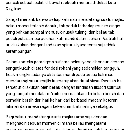
puncak sebuah bukit, di bawah sebuah menara di dekat kota
Ray, Iran.
Sangat menarik bahwa setiap kali mau mendatangi suatu majlis,
beliau mandi terlebih dahulu, tak peduli terhadap musim dingin
yang bahkan sampai menusuk-nusuk tulang, dan beliau tak
peduli pula sampai puluhan kali mandi dalam sehari. Pastilah hal
itu dilakukan dengan landasan spiritual yang tentu saja tidak
serampangan.
Dalam konteks paradigma sufisme beliau yang dibangun dengan
sangat kukuh di atas fondasi rohani yang sedemikian tangguh,
tidak mungkin adanya aktivitas mandi pada setiap kali mau
mendatangi suatu majlis itu merupakan ritual biasa. Pastilah hal
tersebut dilakukan oleh beliau dengan landasan filosofi spiritual
yang sangat mendalam. Yaitu, memastikan diri beliau bersih dan
semakin bersih dari hari ke hari dari berbagai macam kotoran
lahiriah dan aneka ragam kekeruhan batiniahnya sekaligus.
Bagi beliau, mendatangi suatu majlis sama saja dengan
menghadiri sebuah momen di mana beliau mengalami
perjumpaan yang sangat sakral dan sedemikian tak terpermanai