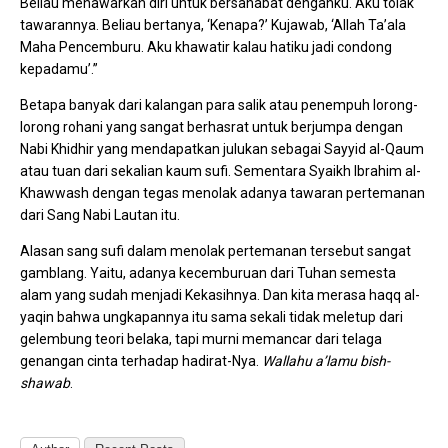
Beliau menawarkan diri untuk bersahabat denganku. Aku tolak
tawarannya. Beliau bertanya, ‘Kenapa?’ Kujawab, ‘Allah Ta’ala
Maha Pencemburu. Aku khawatir kalau hatiku jadi condong
kepadamu’.”
Betapa banyak dari kalangan para salik atau penempuh lorong-
lorong rohani yang sangat berhasrat untuk berjumpa dengan
Nabi Khidhir yang mendapatkan julukan sebagai Sayyid al-Qaum
atau tuan dari sekalian kaum sufi. Sementara Syaikh Ibrahim al-
Khawwash dengan tegas menolak adanya tawaran pertemanan
dari Sang Nabi Lautan itu.
Alasan sang sufi dalam menolak pertemanan tersebut sangat
gamblang. Yaitu, adanya kecemburuan dari Tuhan semesta
alam yang sudah menjadi Kekasihnya. Dan kita merasa haqq al-
yaqin bahwa ungkapannya itu sama sekali tidak meletup dari
gelembung teori belaka, tapi murni memancar dari telaga
genangan cinta terhadap hadirat-Nya.
Wallahu a’lamu bish-
shawab
.