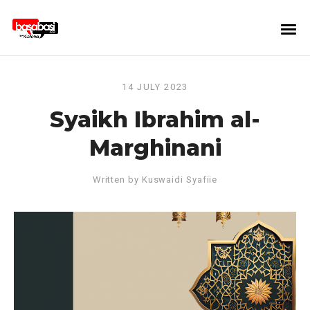
14 JULY 2023
Syaikh Ibrahim al-
Marghinani
Written by
Kuswaidi Syafiie