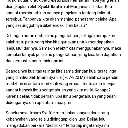
Tidak mudah untuk betul-betul bisa memahami apa yang telah
diungkapkan oleh Syaikh Ibrahim al-Marghinani di atas. Kita
sangat membutuhkan adanya penjelasan tentang kalimat
tersebut. Tanpanya, kita akan menjadi penasaran belaka. Apa
yang sesungguhnya dikehendaki oleh beliau?
Di tengah hutan rimba ilmu pengetahuan, telinga merupakan
salah satu pintu yang bisa kita gunakan untuk mendapatkan
“sesuatu” darinya. Semakin efektif kita menggunakannya, maka
semakin banyak pula ilmu pengetahuan yang bisa kita dapatkan
dari perpustakaan kehidupan ini.
Seandainya kualitas telinga kita sama dengan kualitas telinga
yang dimiliki oleh Imam Syafi’ie (767-820 M), salah satu pendiri
madzhab di antara madzhab yang empat, tentu akan menjadi
sangat banyak ilmu pengetahuan yang kita miliki. Kenapa?
Karena beliau tidak pernah lupa ilmu pengetahuan yang telah
didengarnya dari apa atau siapa pun.
Sebelumnya, Imam Syafi’ie merupakan bagian dari orang
kebanyakan yang selalu dihinggapi oleh lupa. Beliau lalu
mengadukan perkara “destruksi” terhadap ingatannya itu