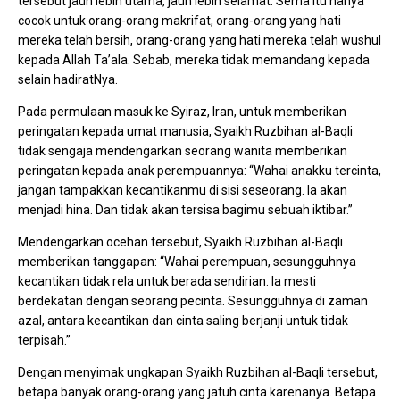
tersebut jauh lebih utama, jauh lebih selamat. Sema itu hanya
cocok untuk orang-orang makrifat, orang-orang yang hati
mereka telah bersih, orang-orang yang hati mereka telah wushul
kepada Allah Ta’ala. Sebab, mereka tidak memandang kepada
selain hadiratNya.
Pada permulaan masuk ke Syiraz, Iran, untuk memberikan
peringatan kepada umat manusia, Syaikh Ruzbihan al-Baqli
tidak sengaja mendengarkan seorang wanita memberikan
peringatan kepada anak perempuannya: “Wahai anakku tercinta,
jangan tampakkan kecantikanmu di sisi seseorang. Ia akan
menjadi hina. Dan tidak akan tersisa bagimu sebuah iktibar.”
Mendengarkan ocehan tersebut, Syaikh Ruzbihan al-Baqli
memberikan tanggapan: “Wahai perempuan, sesungguhnya
kecantikan tidak rela untuk berada sendirian. Ia mesti
berdekatan dengan seorang pecinta. Sesungguhnya di zaman
azal, antara kecantikan dan cinta saling berjanji untuk tidak
terpisah.”
Dengan menyimak ungkapan Syaikh Ruzbihan al-Baqli tersebut,
betapa banyak orang-orang yang jatuh cinta karenanya. Betapa