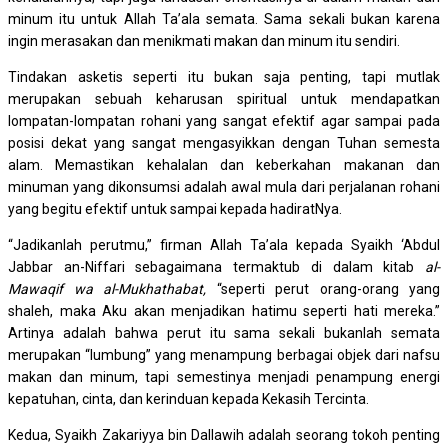
minum itu untuk Allah Ta’ala semata. Sama sekali bukan karena
ingin merasakan dan menikmati makan dan minum itu sendiri.
Tindakan asketis seperti itu bukan saja penting, tapi mutlak
merupakan sebuah keharusan spiritual untuk mendapatkan
lompatan-lompatan rohani yang sangat efektif agar sampai pada
posisi dekat yang sangat mengasyikkan dengan Tuhan semesta
alam. Memastikan kehalalan dan keberkahan makanan dan
minuman yang dikonsumsi adalah awal mula dari perjalanan rohani
yang begitu efektif untuk sampai kepada hadiratNya.
“Jadikanlah perutmu,” firman Allah Ta’ala kepada Syaikh ‘Abdul
Jabbar an-Niffari sebagaimana termaktub di dalam kitab
al-
Mawaqif wa al-Mukhathabat,
“seperti perut orang-orang yang
shaleh, maka Aku akan menjadikan hatimu seperti hati mereka.”
Artinya adalah bahwa perut itu sama sekali bukanlah semata
merupakan “lumbung” yang menampung berbagai objek dari nafsu
makan dan minum, tapi semestinya menjadi penampung energi
kepatuhan, cinta, dan kerinduan kepada Kekasih Tercinta.
Kedua, Syaikh Zakariyya bin Dallawih adalah seorang tokoh penting