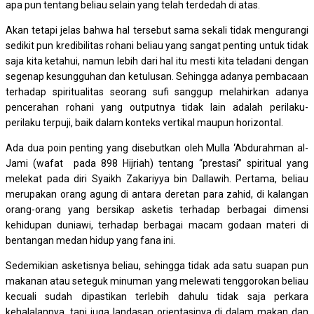
apa pun tentang beliau selain yang telah terdedah di atas.
Akan tetapi jelas bahwa hal tersebut sama sekali tidak mengurangi
sedikit pun kredibilitas rohani beliau yang sangat penting untuk tidak
saja kita ketahui, namun lebih dari hal itu mesti kita teladani dengan
segenap kesungguhan dan ketulusan. Sehingga adanya pembacaan
terhadap spiritualitas seorang sufi sanggup melahirkan adanya
pencerahan rohani yang outputnya tidak lain adalah perilaku-
perilaku terpuji, baik dalam konteks vertikal maupun horizontal.
Ada dua poin penting yang disebutkan oleh Mulla ‘Abdurahman al-
Jami (wafat pada 898 Hijriah) tentang “prestasi” spiritual yang
melekat pada diri Syaikh Zakariyya bin Dallawih. Pertama, beliau
merupakan orang agung di antara deretan para zahid, di kalangan
orang-orang yang bersikap asketis terhadap berbagai dimensi
kehidupan duniawi, terhadap berbagai macam godaan materi di
bentangan medan hidup yang fana ini.
Sedemikian asketisnya beliau, sehingga tidak ada satu suapan pun
makanan atau seteguk minuman yang melewati tenggorokan beliau
kecuali sudah dipastikan terlebih dahulu tidak saja perkara
kehalalannya, tapi juga landasan orientasinya di dalam makan dan