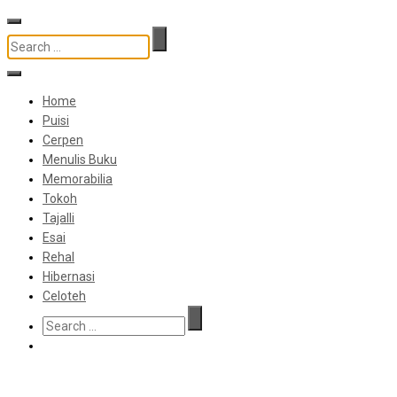
Home
Puisi
Cerpen
Menulis Buku
Memorabilia
Tokoh
Tajalli
Esai
Rehal
Hibernasi
Celoteh