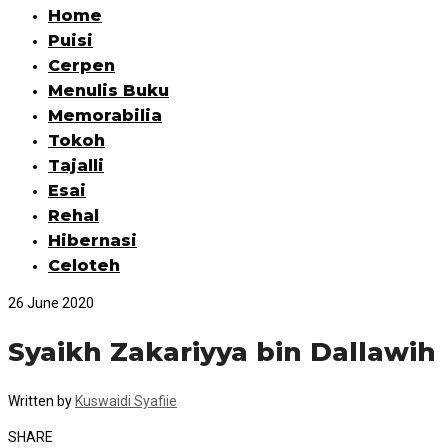
Home
Puisi
Cerpen
Menulis Buku
Memorabilia
Tokoh
Tajalli
Esai
Rehal
Hibernasi
Celoteh
26 June 2020
Syaikh Zakariyya bin Dallawih
Written by
Kuswaidi Syafiie
SHARE