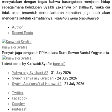
menyatakan dengan tegas bahwa barangsiapa menjalani hidup
sebagaimana kehidupan Syaikh Zakariyya bin Dallawih, maka dia
tidak akan tersentuh derita lantaran kematian, juga tidak akan
menderita setelah kematiannya.
Wallahu a’lamu bish-shawab
.
Author
Recent Posts
Kuswaidi Syafiie
Penyair, juga pengasuh PP Maulana Rumi Sewon Bantul Yogyakarta.
Latest posts by Kuswaidi Syafiie
(
see all
)
Yahya asy-Syaibani #2
- 31 July 2026
Syaikh Yahya asy-Syaibani
- 24 July 2026
Syaikh Abu Isma’il al-Harawi #4
- 21 July 2026
Twitter
Facebook
Google+
Pinterest