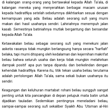
di kalangan orang-orang yang bertawakal kepada Allah Ta’ala, di
kalangan mereka yang menyerahkan berbagai macam urusan
kepada hadiratNya setelah sebelumnya diikhtiarkan sesuai dengan
kemampuan yang ada. Beliau adalah seorang sufi yang murni
makan dari hasil usahanya sendiri. Lahiriahnya menempuh jalan
kasab. Semestinya batiniahnya mutlak bergantung dan bersandar
kepada Allah Ta’ala.
Ketawakalan beliau sebagai seorang sufi yang menekuni jalan
asketis rasanya tidak mungkin berlangsung hanya secara “harfiah”
belaka, tapi murni ditopang oleh kedalaman dan kejernihan makrifat
beliau bahwa seluruh usaha dan kerja tidak mungkin melahirkan
dampak positif apa pun tanpa dipandu dan berkelindan dengan
kehendak hadiratNya. Karena itu, titik tekan usaha beliau terutama
adalah pertolongan Allah Ta’ala, sama sekali bukan usahanya itu
sendiri.
Keagungan dan keluhuran martabat rohani beliau sungguh sangat
penting untuk kita pancangkan di depan pelupuk mata batin untuk
dijadikan tauladan. Sedemikian pentingnya meneladani beliau,
sampai-sampai seorang sufi sekaliber Syaikh Abu ‘Utsman al-Hiri