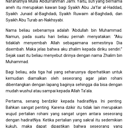
Nafahatnya Mulla ‘Abdurrahman Jami. Yaitu, sufi yang bernama
aneh itu merupakan kawan bagi Syaikh Abu Ja’far al-Haddad,
Syaikh Junaid al-Baghdadi, Syaikh Ruwaim al-Baghdadi, dan
Syaikh Abu Turab an-Nakhsyabi.
Nama beliau sebenarnya adalah ‘Abdullah bin Muhammad.
Namun, pada suatu hari beliau pernah menyatakan: “Aku
tidaklah menyembah Allah sebagaimana semestinya Dia
disembah. Maka jelas bahwa aku zhalim kepada diriku sendiri.”
Sejak saat itu beliau menyebut dirinya dengan nama Zhalim bin
Muhammad.
Bagi beliau, ada tiga hal yang seharusnya diperhatikan untuk
kemudian diamalkan oleh seseorang agar jalan rohani
dibentangkan dengan lapang baginya sehingga dia bisa dengan
mudah wushul atau sampai kepada Allah Ta’ala.
Pertama, senang berdzikir kepada hadiratNya. Ini penting.
Bahkan sangat penting. Karena dzikir itu tidak lain merupakan
wujud pertalian rohani yang sangat urgen antara seseorang
dengan hadiratNya. Ketika pertalian yang sakral itu sedemikian
kukuh, maka dapat dipastikan bahwa seseorang yang